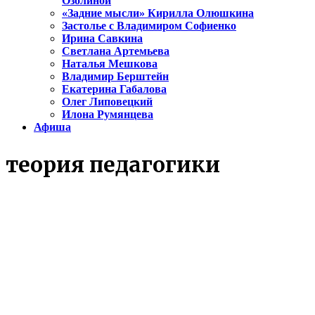
Озолиной
«Задние мысли» Кирилла Олюшкина
Застолье с Владимиром Софиенко
Ирина Савкина
Светлана Артемьева
Наталья Мешкова
Владимир Берштейн
Екатерина Габалова
Олег Липовецкий
Илона Румянцева
Афиша
теория педагогики