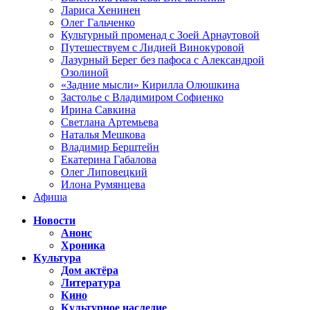
Лариса Хенинен
Олег Гальченко
Культурный променад с Зоей Арнаутовой
Путешествуем с Лидией Винокуровой
Лазурный Берег без пафоса с Александрой
Озолиной
«Задние мысли» Кирилла Олюшкина
Застолье с Владимиром Софиенко
Ирина Савкина
Светлана Артемьева
Наталья Мешкова
Владимир Берштейн
Екатерина Габалова
Олег Липовецкий
Илона Румянцева
Афиша
Новости
Анонс
Хроника
Культура
Дом актёра
Литература
Кино
Культурное наследие