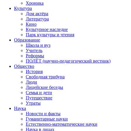
Хроника
Культура
Дом актёра
Литература
Кино
Культурное наследие
Парк культуры и чтения
Образование
Школа и вуз
Учитель
Реформы
ПОЛЁТ (научно-педагогический вестник)
Общество
История
Свободная трибуна
Люди
Лицейские беседы
Семья и дети
Путешествие
Утраты
Наука
Новости и факты
Гуманитарные науки
Естественно-математические науки
Наука в лицах