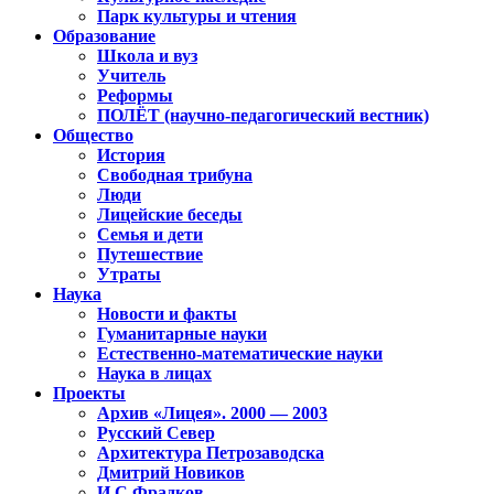
Парк культуры и чтения
Образование
Школа и вуз
Учитель
Реформы
ПОЛЁТ (научно-педагогический вестник)
Общество
История
Свободная трибуна
Люди
Лицейские беседы
Семья и дети
Путешествие
Утраты
Наука
Новости и факты
Гуманитарные науки
Естественно-математические науки
Наука в лицах
Проекты
Архив «Лицея». 2000 — 2003
Русский Север
Архитектура Петрозаводска
Дмитрий Новиков
И.С.Фрадков