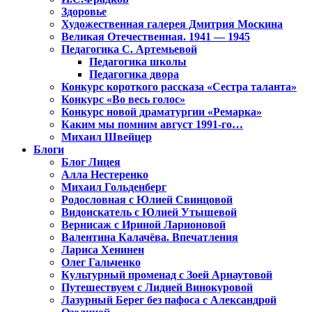
Здоровье
Художественная галерея Дмитрия Москина
Великая Отечественная. 1941 — 1945
Педагогика С. Артемьевой
Педагогика школы
Педагогика двора
Конкурс короткого рассказа «Сестра таланта»
Конкурс «Во весь голос»
Конкурс новой драматургии «Ремарка»
Каким мы помним август 1991-го…
Михаил Швейцер
Блоги
Блог Лицея
Алла Нестеренко
Михаил Гольденберг
Родословная с Юлией Свинцовой
Видоискатель с Юлией Утышевой
Вернисаж с Ириной Ларионовой
Валентина Калачёва. Впечатления
Лариса Хенинен
Олег Гальченко
Культурный променад с Зоей Арнаутовой
Путешествуем с Лидией Винокуровой
Лазурный Берег без пафоса с Александрой