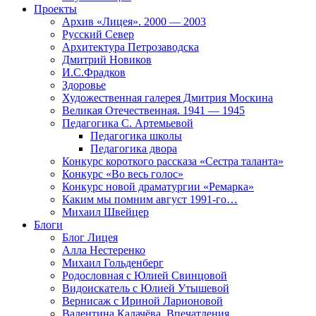
Проекты
Архив «Лицея». 2000 — 2003
Русский Север
Архитектура Петрозаводска
Дмитрий Новиков
И.С.Фрадков
Здоровье
Художественная галерея Дмитрия Москина
Великая Отечественная. 1941 — 1945
Педагогика С. Артемьевой
Педагогика школы
Педагогика двора
Конкурс короткого рассказа «Сестра таланта»
Конкурс «Во весь голос»
Конкурс новой драматургии «Ремарка»
Каким мы помним август 1991-го…
Михаил Швейцер
Блоги
Блог Лицея
Алла Нестеренко
Михаил Гольденберг
Родословная с Юлией Свинцовой
Видоискатель с Юлией Утышевой
Вернисаж с Ириной Ларионовой
Валентина Калачёва. Впечатления