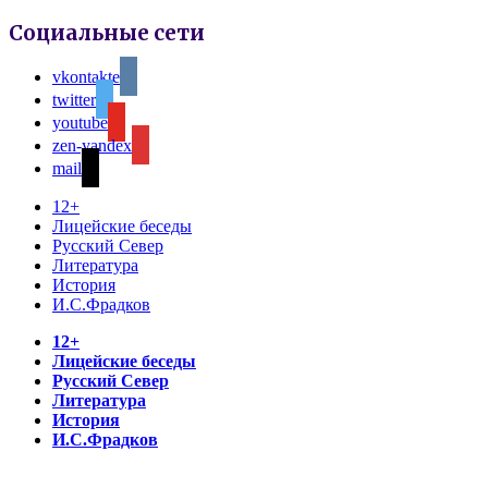
Социальные сети
vkontakte
twitter
youtube
zen-yandex
mail
12+
Лицейские беседы
Русский Север
Литература
История
И.С.Фрадков
12+
Лицейские беседы
Русский Север
Литература
История
И.С.Фрадков