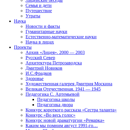
Лицейские беседы
Семья и дети
Путешествие
Утраты
Наука
Новости и факты
Гуманитарные науки
Естественно-математические науки
Наука в лицах
Проекты
Архив «Лицея». 2000 — 2003
Русский Север
Архитектура Петрозаводска
Дмитрий Новиков
И.С.Фрадков
Здоровье
Художественная галерея Дмитрия Москина
Великая Отечественная. 1941 — 1945
Педагогика С. Артемьевой
Педагогика школы
Педагогика двора
Конкурс короткого рассказа «Сестра таланта»
Конкурс «Во весь голос»
Конкурс новой драматургии «Ремарка»
Каким мы помним август 1991-го…