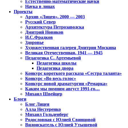
Естественно-математические науки
Наука в лицах
Проекты
Архив «Лицея». 2000 — 2003
Русский Север
Архитектура Петрозаводска
Дмитрий Новиков
И.С.Фрадков
Здоровье
Художественная галерея Дмитрия Москина
Великая Отечественная. 1941 — 1945
Педагогика С. Артемьевой
Педагогика школы
Педагогика двора
Конкурс короткого рассказа «Сестра таланта»
Конкурс «Во весь голос»
Конкурс новой драматургии «Ремарка»
Каким мы помним август 1991-го…
Михаил Швейцер
Блоги
Блог Лицея
Алла Нестеренко
Михаил Гольденберг
Родословная с Юлией Свинцовой
Видоискатель с Юлией Утышевой