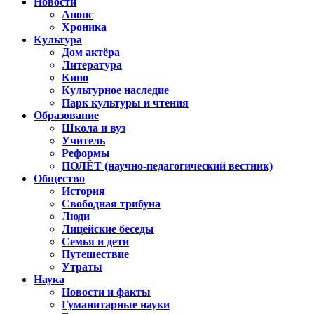
Новости
Анонс
Хроника
Культура
Дом актёра
Литература
Кино
Культурное наследие
Парк культуры и чтения
Образование
Школа и вуз
Учитель
Реформы
ПОЛЁТ (научно-педагогический вестник)
Общество
История
Свободная трибуна
Люди
Лицейские беседы
Семья и дети
Путешествие
Утраты
Наука
Новости и факты
Гуманитарные науки