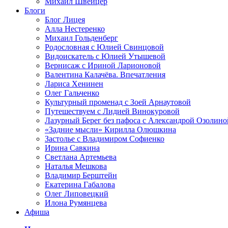
Михаил Швейцер
Блоги
Блог Лицея
Алла Нестеренко
Михаил Гольденберг
Родословная с Юлией Свинцовой
Видоискатель с Юлией Утышевой
Вернисаж с Ириной Ларионовой
Валентина Калачёва. Впечатления
Лариса Хенинен
Олег Гальченко
Культурный променад с Зоей Арнаутовой
Путешествуем с Лидией Винокуровой
Лазурный Берег без пафоса с Александрой Озолино
«Задние мысли» Кирилла Олюшкина
Застолье с Владимиром Софиенко
Ирина Савкина
Светлана Артемьева
Наталья Мешкова
Владимир Берштейн
Екатерина Габалова
Олег Липовецкий
Илона Румянцева
Афиша