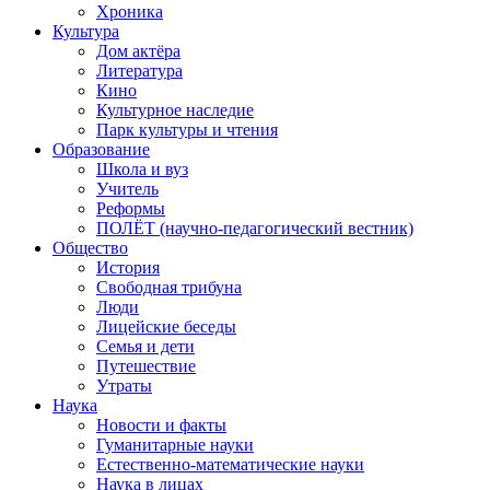
Хроника
Культура
Дом актёра
Литература
Кино
Культурное наследие
Парк культуры и чтения
Образование
Школа и вуз
Учитель
Реформы
ПОЛЁТ (научно-педагогический вестник)
Общество
История
Свободная трибуна
Люди
Лицейские беседы
Семья и дети
Путешествие
Утраты
Наука
Новости и факты
Гуманитарные науки
Естественно-математические науки
Наука в лицах