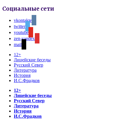
Социальные сети
vkontakte
twitter
youtube
zen-yandex
mail
12+
Лицейские беседы
Русский Север
Литература
История
И.С.Фрадков
12+
Лицейские беседы
Русский Север
Литература
История
И.С.Фрадков