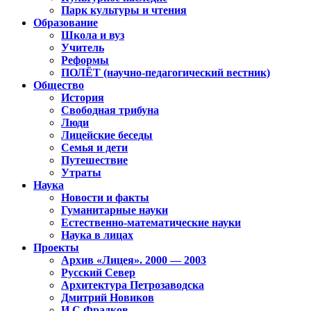
Парк культуры и чтения
Образование
Школа и вуз
Учитель
Реформы
ПОЛЁТ (научно-педагогический вестник)
Общество
История
Свободная трибуна
Люди
Лицейские беседы
Семья и дети
Путешествие
Утраты
Наука
Новости и факты
Гуманитарные науки
Естественно-математические науки
Наука в лицах
Проекты
Архив «Лицея». 2000 — 2003
Русский Север
Архитектура Петрозаводска
Дмитрий Новиков
И.С.Фрадков