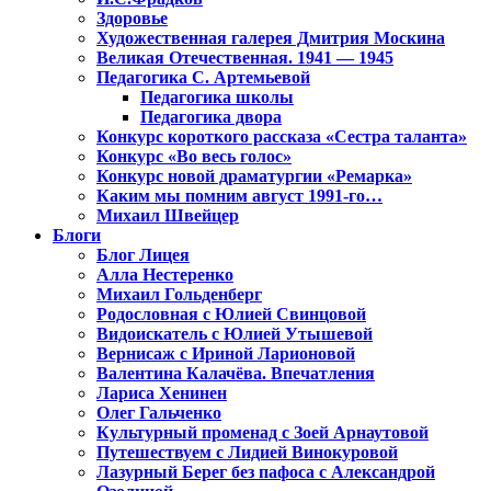
Здоровье
Художественная галерея Дмитрия Москина
Великая Отечественная. 1941 — 1945
Педагогика С. Артемьевой
Педагогика школы
Педагогика двора
Конкурс короткого рассказа «Сестра таланта»
Конкурс «Во весь голос»
Конкурс новой драматургии «Ремарка»
Каким мы помним август 1991-го…
Михаил Швейцер
Блоги
Блог Лицея
Алла Нестеренко
Михаил Гольденберг
Родословная с Юлией Свинцовой
Видоискатель с Юлией Утышевой
Вернисаж с Ириной Ларионовой
Валентина Калачёва. Впечатления
Лариса Хенинен
Олег Гальченко
Культурный променад с Зоей Арнаутовой
Путешествуем с Лидией Винокуровой
Лазурный Берег без пафоса с Александрой