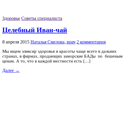
Здоровье
Советы специалиста
Целебный Иван-чай
8 апреля 2015
Наталья Смелова, врач
2 комментария
Мы ищем эликсир здоровья и красоты чаще всего в дальних
странах, в фирмах, продающих заморские БАДы по бешеным
ценам. А то, что в каждой местности есть […]
Далее →