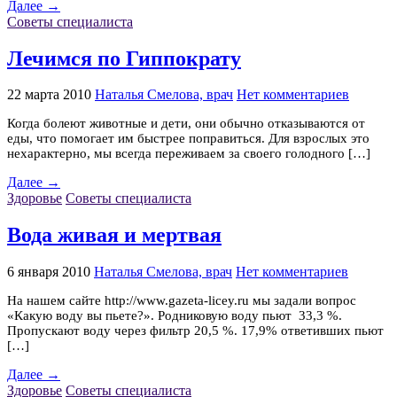
Далее →
Советы специалиста
Лечимся по Гиппократу
22 марта 2010
Наталья Смелова, врач
Нет комментариев
Когда болеют животные и дети, они обычно отказываются от
еды, что помогает им быстрее поправиться. Для взрослых это
нехарактерно, мы всегда переживаем за своего голодного […]
Далее →
Здоровье
Советы специалиста
Вода живая и мертвая
6 января 2010
Наталья Смелова, врач
Нет комментариев
На нашем сайте http://www.gazeta-licey.ru мы задали вопрос
«Какую воду вы пьете?». Родниковую воду пьют 33,3 %.
Пропускают воду через фильтр 20,5 %. 17,9% ответивших пьют
[…]
Далее →
Здоровье
Советы специалиста