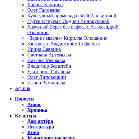
Лариса Хенинен
Олег Гальченко
Культурный променад с Зоей Арнаутовой
Путешествуем с Лидией Винокуровой
Лазурный Берег без пафоса с Александрой
Озолиной
«Задние мысли» Кирилла Олюшкина
Застолье с Владимиром Софиенко
Ирина Савкина
Светлана Артемьева
Наталья Мешкова
Владимир Берштейн
Екатерина Габалова
Олег Липовецкий
Илона Румянцева
Афиша
Новости
Анонс
Хроника
Культура
Дом актёра
Литература
Кино
Культурное наследие