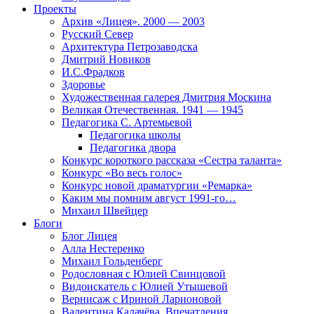
Проекты
Архив «Лицея». 2000 — 2003
Русский Север
Архитектура Петрозаводска
Дмитрий Новиков
И.С.Фрадков
Здоровье
Художественная галерея Дмитрия Москина
Великая Отечественная. 1941 — 1945
Педагогика С. Артемьевой
Педагогика школы
Педагогика двора
Конкурс короткого рассказа «Сестра таланта»
Конкурс «Во весь голос»
Конкурс новой драматургии «Ремарка»
Каким мы помним август 1991-го…
Михаил Швейцер
Блоги
Блог Лицея
Алла Нестеренко
Михаил Гольденберг
Родословная с Юлией Свинцовой
Видоискатель с Юлией Утышевой
Вернисаж с Ириной Ларионовой
Валентина Калачёва. Впечатления