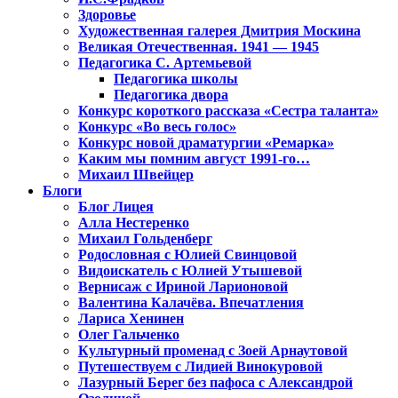
Здоровье
Художественная галерея Дмитрия Москина
Великая Отечественная. 1941 — 1945
Педагогика С. Артемьевой
Педагогика школы
Педагогика двора
Конкурс короткого рассказа «Сестра таланта»
Конкурс «Во весь голос»
Конкурс новой драматургии «Ремарка»
Каким мы помним август 1991-го…
Михаил Швейцер
Блоги
Блог Лицея
Алла Нестеренко
Михаил Гольденберг
Родословная с Юлией Свинцовой
Видоискатель с Юлией Утышевой
Вернисаж с Ириной Ларионовой
Валентина Калачёва. Впечатления
Лариса Хенинен
Олег Гальченко
Культурный променад с Зоей Арнаутовой
Путешествуем с Лидией Винокуровой
Лазурный Берег без пафоса с Александрой