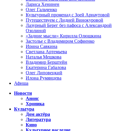
Лариса Хенинен
Олег Гальченко
Культурный променад с Зоей Арнаутовой
Путешествуем с Лидией Винокуровой
Лазурный Берег без пафоса с Александрой
Озолиной
«Задние мысли» Кирилла Олюшкина
Застолье с Владимиром Софиенко
Ирина Савкина
Светлана Артемьева
Наталья Мешкова
Владимир Берштейн
Екатерина Габалова
Олег Липовецкий
Илона Румянцева
Афиша
Новости
Анонс
Хроника
Культура
Дом актёра
Литература
Кино
Культурное наследие