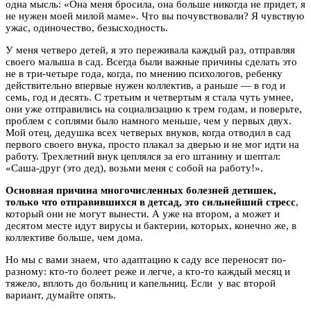
одна мысль: «Она меня бросила, она больше никогда не придет, я
не нужен моей милой маме». Что вы почувствовали? Я чувствую
ужас, одиночество, безысходность.
У меня четверо детей, я это переживала каждый раз, отправляя
своего малыша в сад. Всегда были важные причины сделать это
не в три-четыре года, когда, по мнению психологов, ребенку
действительно впервые нужен коллектив, а раньше — в год и
семь, год и десять. С третьим и четвертым я стала чуть умнее,
они уже отправились на социализацию к трем годам, и поверьте,
проблем с соплями было намного меньше, чем у первых двух.
Мой отец, дедушка всех четверых внуков, когда отводил в сад
первого своего внука, просто плакал за дверью и не мог идти на
работу. Трехлетний внук цеплялся за его штанину и шептал:
«Саша-друг (это дед), возьми меня с собой на работу!».
Основная причина многочисленных болезней
детишек,
только что отправившихся в детсад, это сильнейший стресс
,
который они не могут вынести. А уже на втором, а может и
десятом месте идут вирусы и бактерии, которых, конечно же, в
коллективе больше, чем дома.
Но мы с вами знаем, что адаптацию к саду все переносят по-
разному: кто-то болеет реже и легче, а кто-то каждый месяц и
тяжело, вплоть до больниц и капельниц. Если у вас второй
вариант, думайте опять.