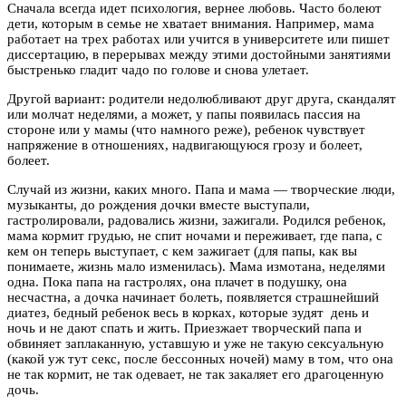
Сначала всегда идет психология, вернее любовь. Часто болеют
дети, которым в семье не хватает внимания. Например, мама
работает на трех работах или учится в университете или пишет
диссертацию, в перерывах между этими достойными занятиями
быстренько гладит чадо по голове и снова улетает.
Другой вариант: родители недолюбливают друг друга, скандалят
или молчат неделями, а может, у папы появилась пассия на
стороне или у мамы (что намного реже), ребенок чувствует
напряжение в отношениях, надвигающуюся грозу и болеет,
болеет.
Случай из жизни, каких много. Папа и мама — творческие люди,
музыканты, до рождения дочки вместе выступали,
гастролировали, радовались жизни, зажигали. Родился ребенок,
мама кормит грудью, не спит ночами и переживает, где папа, с
кем он теперь выступает, с кем зажигает (для папы, как вы
понимаете, жизнь мало изменилась). Мама измотана, неделями
одна. Пока папа на гастролях, она плачет в подушку, она
несчастна, а дочка начинает болеть, появляется страшнейший
диатез, бедный ребенок весь в корках, которые зудят день и
ночь и не дают спать и жить. Приезжает творческий папа и
обвиняет заплаканную, уставшую и уже не такую сексуальную
(какой уж тут секс, после бессонных ночей) маму в том, что она
не так кормит, не так одевает, не так закаляет его драгоценную
дочь.