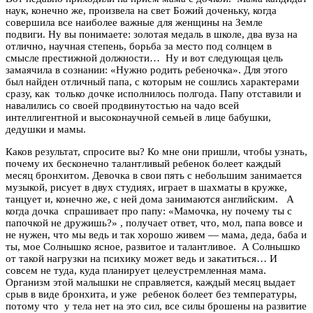
наук, конечно же, произвела на свет Божий доченьку, когда
совершила все наиболее важные для женщины на Земле
подвиги. Ну вы понимаете: золотая медаль в школе, два вуза на
отлично, научная степень, борьба за место под солнцем в
смысле престижной должности… Ну и вот следующая цель
замаячила в сознании: «Нужно родить ребеночка». Для этого
был найден отличный папа, с которым не сошлись характерами
сразу, как только дочке исполнилось полгода. Папу отставили и
навалились со своей продвинутостью на чадо всей
интеллигентной и высоконаучной семьей в лице бабушки,
дедушки и мамы.
Каков результат, спросите вы? Ко мне они пришли, чтобы узнать,
почему их бесконечно талантливый ребенок болеет каждый
месяц бронхитом. Девочка в свои пять с небольшим занимается
музыкой, рисует в двух студиях, играет в шахматы в кружке,
танцует и, конечно же, с ней дома занимаются английским. А
когда дочка спрашивает про папу: «Мамочка, ну почему ты с
папочкой не дружишь?» , получает ответ, что, мол, папа вовсе и
не нужен, что мы ведь и так хорошо живем — мама, деда, баба и
ты, мое Солнышко ясное, развитое и талантливое. А Солнышко
от такой нагрузки на психику может ведь и закатиться… И
совсем не туда, куда планирует целеустремленная мама.
Организм этой малышки не справляется, каждый месяц выдает
срыв в виде бронхита, и уже ребенок болеет без температуры,
потому что у тела нет на это сил, все силы брошены на развитие