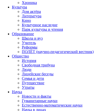
Хроника
Культура
Дом актёра
Литература
Кино
Культурное наследие
Парк культуры и чтения
Образование
Школа и вуз
Учитель
Реформы
ПОЛЁТ (научно-педагогический вестник)
Общество
История
Свободная трибуна
Люди
Лицейские беседы
Семья и дети
Путешествие
Утраты
Наука
Новости и факты
Гуманитарные науки
Естественно-математические науки
Наука в лицах