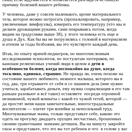
причину болезней вашего ребенка.
У человека, даже у совсем маленького, кроме материального
тела, которое можно потрогать (пропальпировать, например,
увеличенные лимфоузлы), измерить его температуру (что мы и
делаем дрожащими руками, сами покрываясь потом, когда
видим на градуснике выше 38), у этого человека есть еще и
душа и Дух. Как бы вы не погрузились с головой в материализм
и атеизм за годы безбожия, вы это чувствуете каждый день.
Итак, по опыту врачей-педиатров, по многочисленным
исследованиям психологов, по постулатам эзотериков, по
канонам религиозных учений люди в целом и
дети в
особенности болеют, когда неспокойно на душе, когда
тоскливо, одиноко, страшно.
Не правда ли, очень похоже на
состояние вашего любимого, нежного малыша, которого вы в
год, два, три отрываете от себя и со знанием дела (мне нужно
учиться, зарабатывать деньги, ему нужна социализация и его там
раньше разовьют и всё такое) оставляете посреди огромной
незнакомой, чужой комнаты с какой-то чужой тетей, которой —
да простят меня наши замечательные, многострадальные
воспитатели — платят три копейки за непосильный труд.
Многоуважаемые мамы, только представьте себе, каково это
одеть на прогулку двадцать орущих несчастных, брошенных
своими грамотными мамами детишек. Вы на минуту закройте
глаза и представьте, что это вы тот ребенок и что в голове у вас