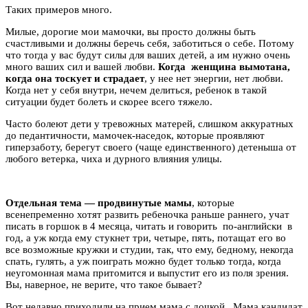
Таких примеров много.
Милые, дорогие мои мамочки, вы просто должны быть
счастливыми и должны беречь себя, заботиться о себе. Потому
что тогда у вас будут силы для ваших детей, а им нужно очень
много ваших сил и вашей любви.
Когда
женщина вымотана,
когда она тоскует и страдает
, у нее нет энергии, нет любви.
Когда нет у себя внутри, нечем делиться, ребенок в такой
ситуации будет болеть и скорее всего тяжело.
Часто болеют дети у тревожных матерей, слишком аккуратных
до педантичности, мамочек-наседок, которые проявляют
гиперзаботу, берегут своего (чаще единственного) детеныша от
любого ветерка, чиха и дурного влияния улицы.
Отдельная тема — продвинутые мамы
, которые
всенепременно хотят развить ребеночка раньше раннего, учат
писать в горшок в 4 месяца, читать и говорить по-английски в
год, а уж когда ему стукнет три, четыре, пять, потащат его во
все возможные кружки и студии, так, что ему, бедному, некогда
спать, гулять, а уж поиграть можно будет только тогда, когда
неугомонная мама притомится и выпустит его из поля зрения.
Вы, наверное, не верите, что такое бывает?
Вот недавно приходили на прием мама с дочкой. Мама кандидат