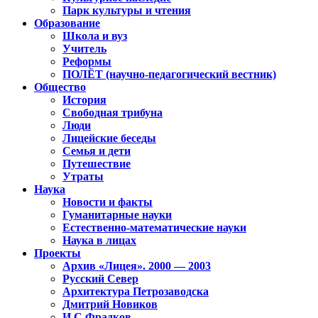
Парк культуры и чтения
Образование
Школа и вуз
Учитель
Реформы
ПОЛЁТ (научно-педагогический вестник)
Общество
История
Свободная трибуна
Люди
Лицейские беседы
Семья и дети
Путешествие
Утраты
Наука
Новости и факты
Гуманитарные науки
Естественно-математические науки
Наука в лицах
Проекты
Архив «Лицея». 2000 — 2003
Русский Север
Архитектура Петрозаводска
Дмитрий Новиков
И.С.Фрадков