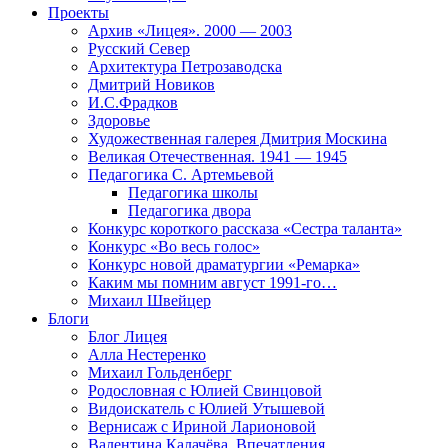
Проекты
Архив «Лицея». 2000 — 2003
Русский Север
Архитектура Петрозаводска
Дмитрий Новиков
И.С.Фрадков
Здоровье
Художественная галерея Дмитрия Москина
Великая Отечественная. 1941 — 1945
Педагогика С. Артемьевой
Педагогика школы
Педагогика двора
Конкурс короткого рассказа «Сестра таланта»
Конкурс «Во весь голос»
Конкурс новой драматургии «Ремарка»
Каким мы помним август 1991-го…
Михаил Швейцер
Блоги
Блог Лицея
Алла Нестеренко
Михаил Гольденберг
Родословная с Юлией Свинцовой
Видоискатель с Юлией Утышевой
Вернисаж с Ириной Ларионовой
Валентина Калачёва. Впечатления