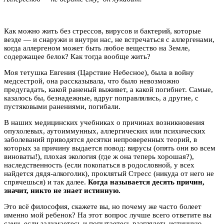
Как можно жить без стрессов, вирусов и бактерий, которые
везде — и снаружи и внутри нас, не встречаться с аллергенами,
когда аллергеном может быть любое вещество на Земле,
содержащее белок? Как тогда вообще жить?
Моя тетушка Евгения (Царствие Небесное), была в войну
медсестрой, она рассказывала, что было невозможно
предугадать, какой раненый выживет, а какой погибнет. Самые,
казалось бы, безнадежные, вдруг поправлялись, а другие, с
пустяковыми ранениями, погибали.
В наших медицинских учебниках о причинах возникновения
опухолевых, аутоиммунных, аллергических или психических
заболеваний приводятся десятки непроверенных теорий, в
которых за причину выдается повод: вирусы (опять они во всем
виноваты!), плохая экология (где ж она теперь хорошая?),
наследственность (если покопаться в родословной, у всех
найдется дядя-алкоголик), проклятый Стресс (никуда от него не
спрячешься) и так далее.
Когда называется десять
причин,
значит, никто не знает истинную.
Это всё философия, скажете вы, но почему же часто болеет
именно мой ребенок? На этот вопрос лучше всего ответите вы
сами, если задумаетесь и попытаетесь разглядеть истинную