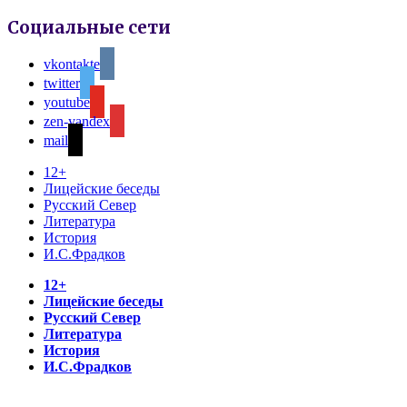
Социальные сети
vkontakte
twitter
youtube
zen-yandex
mail
12+
Лицейские беседы
Русский Север
Литература
История
И.С.Фрадков
12+
Лицейские беседы
Русский Север
Литература
История
И.С.Фрадков