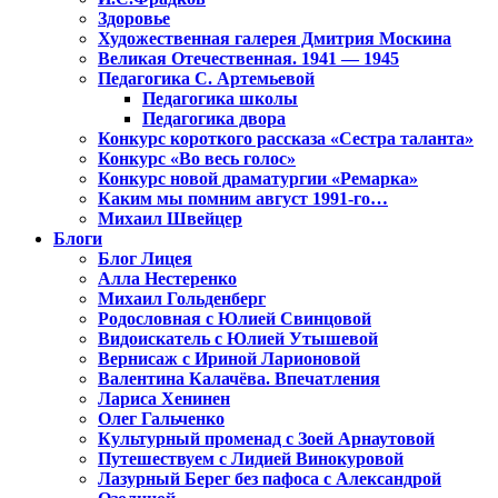
Здоровье
Художественная галерея Дмитрия Москина
Великая Отечественная. 1941 — 1945
Педагогика С. Артемьевой
Педагогика школы
Педагогика двора
Конкурс короткого рассказа «Сестра таланта»
Конкурс «Во весь голос»
Конкурс новой драматургии «Ремарка»
Каким мы помним август 1991-го…
Михаил Швейцер
Блоги
Блог Лицея
Алла Нестеренко
Михаил Гольденберг
Родословная с Юлией Свинцовой
Видоискатель с Юлией Утышевой
Вернисаж с Ириной Ларионовой
Валентина Калачёва. Впечатления
Лариса Хенинен
Олег Гальченко
Культурный променад с Зоей Арнаутовой
Путешествуем с Лидией Винокуровой
Лазурный Берег без пафоса с Александрой