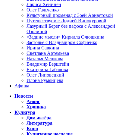
Лариса Хенинен
Олег Гальченко
Культурный променад с Зоей Арнаутовой
Путешествуем с Лидией Винокуровой
Лазурный Берег без пафоса с Александрой
Озолиной
«Задние мысли» Кирилла Олюшкина
Застолье с Владимиром Софиенко
Ирина Савкина
Светлана Артемьева
Наталья Мешкова
Владимир Берштейн
Екатерина Габалова
Олег Липовецкий
Илона Румянцева
Афиша
Новости
Анонс
Хроника
Культура
Дом актёра
Литература
Кино
Культурное наследие