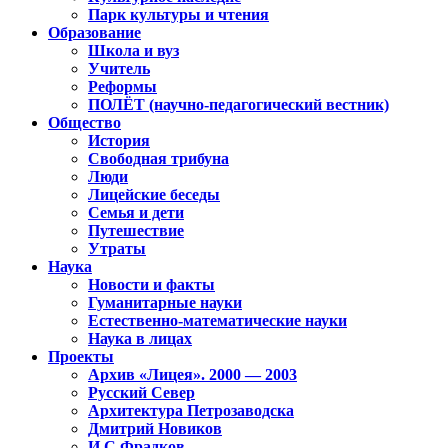
Парк культуры и чтения
Образование
Школа и вуз
Учитель
Реформы
ПОЛЁТ (научно-педагогический вестник)
Общество
История
Свободная трибуна
Люди
Лицейские беседы
Семья и дети
Путешествие
Утраты
Наука
Новости и факты
Гуманитарные науки
Естественно-математические науки
Наука в лицах
Проекты
Архив «Лицея». 2000 — 2003
Русский Север
Архитектура Петрозаводска
Дмитрий Новиков
И.С.Фрадков