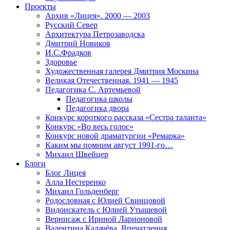
Проекты
Архив «Лицея». 2000 — 2003
Русский Север
Архитектура Петрозаводска
Дмитрий Новиков
И.С.Фрадков
Здоровье
Художественная галерея Дмитрия Москина
Великая Отечественная. 1941 — 1945
Педагогика С. Артемьевой
Педагогика школы
Педагогика двора
Конкурс короткого рассказа «Сестра таланта»
Конкурс «Во весь голос»
Конкурс новой драматургии «Ремарка»
Каким мы помним август 1991-го…
Михаил Швейцер
Блоги
Блог Лицея
Алла Нестеренко
Михаил Гольденберг
Родословная с Юлией Свинцовой
Видоискатель с Юлией Утышевой
Вернисаж с Ириной Ларионовой
Валентина Калачёва. Впечатления