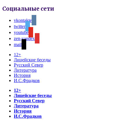
Социальные сети
vkontakte
twitter
youtube
zen-yandex
mail
12+
Лицейские беседы
Русский Север
Литература
История
И.С.Фрадков
12+
Лицейские беседы
Русский Север
Литература
История
И.С.Фрадков