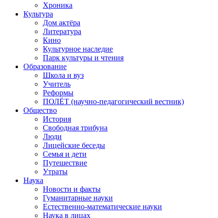
Хроника
Культура
Дом актёра
Литература
Кино
Культурное наследие
Парк культуры и чтения
Образование
Школа и вуз
Учитель
Реформы
ПОЛЁТ (научно-педагогический вестник)
Общество
История
Свободная трибуна
Люди
Лицейские беседы
Семья и дети
Путешествие
Утраты
Наука
Новости и факты
Гуманитарные науки
Естественно-математические науки
Наука в лицах