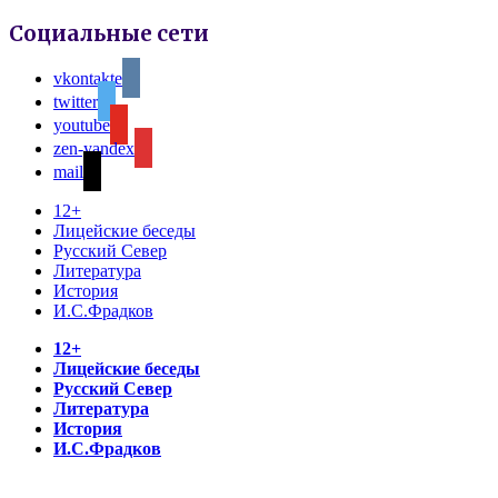
Социальные сети
vkontakte
twitter
youtube
zen-yandex
mail
12+
Лицейские беседы
Русский Север
Литература
История
И.С.Фрадков
12+
Лицейские беседы
Русский Север
Литература
История
И.С.Фрадков