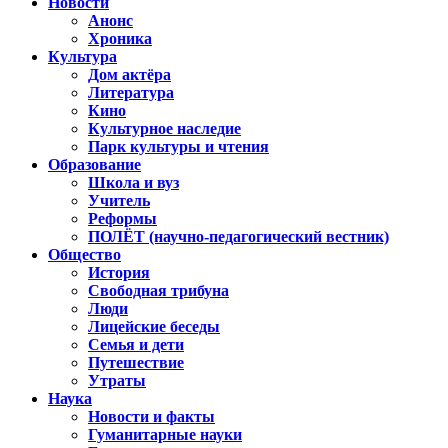
Новости
Анонс
Хроника
Культура
Дом актёра
Литература
Кино
Культурное наследие
Парк культуры и чтения
Образование
Школа и вуз
Учитель
Реформы
ПОЛЁТ (научно-педагогический вестник)
Общество
История
Свободная трибуна
Люди
Лицейские беседы
Семья и дети
Путешествие
Утраты
Наука
Новости и факты
Гуманитарные науки