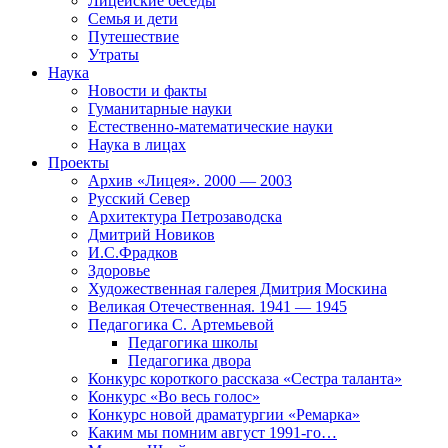
Лицейские беседы
Семья и дети
Путешествие
Утраты
Наука
Новости и факты
Гуманитарные науки
Естественно-математические науки
Наука в лицах
Проекты
Архив «Лицея». 2000 — 2003
Русский Север
Архитектура Петрозаводска
Дмитрий Новиков
И.С.Фрадков
Здоровье
Художественная галерея Дмитрия Москина
Великая Отечественная. 1941 — 1945
Педагогика С. Артемьевой
Педагогика школы
Педагогика двора
Конкурс короткого рассказа «Сестра таланта»
Конкурс «Во весь голос»
Конкурс новой драматургии «Ремарка»
Каким мы помним август 1991-го…