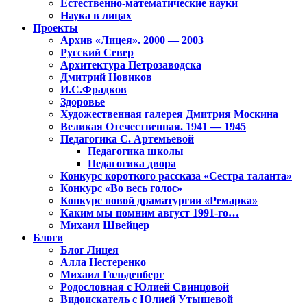
Естественно-математические науки
Наука в лицах
Проекты
Архив «Лицея». 2000 — 2003
Русский Север
Архитектура Петрозаводска
Дмитрий Новиков
И.С.Фрадков
Здоровье
Художественная галерея Дмитрия Москина
Великая Отечественная. 1941 — 1945
Педагогика С. Артемьевой
Педагогика школы
Педагогика двора
Конкурс короткого рассказа «Сестра таланта»
Конкурс «Во весь голос»
Конкурс новой драматургии «Ремарка»
Каким мы помним август 1991-го…
Михаил Швейцер
Блоги
Блог Лицея
Алла Нестеренко
Михаил Гольденберг
Родословная с Юлией Свинцовой
Видоискатель с Юлией Утышевой