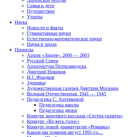
Лицейские беседы
Семья и дети
Путешествие
Утраты
Наука
Новости и факты
Гуманитарные науки
Естественно-математические науки
Наука в лицах
Проекты
Архив «Лицея». 2000 — 2003
Русский Север
Архитектура Петрозаводска
Дмитрий Новиков
И.С.Фрадков
Здоровье
Художественная галерея Дмитрия Москина
Великая Отечественная. 1941 — 1945
Педагогика С. Артемьевой
Педагогика школы
Педагогика двора
Конкурс короткого рассказа «Сестра таланта»
Конкурс «Во весь голос»
Конкурс новой драматургии «Ремарка»
Каким мы помним август 1991-го…