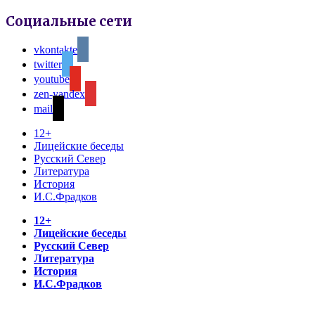
Социальные сети
vkontakte
twitter
youtube
zen-yandex
mail
12+
Лицейские беседы
Русский Север
Литература
История
И.С.Фрадков
12+
Лицейские беседы
Русский Север
Литература
История
И.С.Фрадков