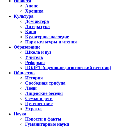
Новости
Анонс
Хроника
Культура
Дом актёра
Литература
Кино
Культурное наследие
Парк культуры и чтения
Образование
Школа и вуз
Учитель
Реформы
ПОЛЁТ (научно-педагогический вестник)
Общество
История
Свободная трибуна
Люди
Лицейские беседы
Семья и дети
Путешествие
Утраты
Наука
Новости и факты
Гуманитарные науки