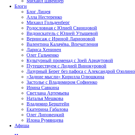
Михаил Швейцер
Блоги
Блог Лицея
Алла Нестеренко
Михаил Гольденберг
Родословная с Юлией Свинцовой
Видоискатель с Юлией Утышевой
Вернисаж с Ириной Ларионовой
Валентина Калачёва. Впечатления
Лариса Хенинен
Олег Гальченко
Культурный променад с Зоей Арнаутовой
Путешествуем с Лидией Винокуровой
Лазурный Берег без пафоса с Александрой Озолино
«Задние мысли» Кирилла Олюшкина
Застолье с Владимиром Софиенко
Ирина Савкина
Светлана Артемьева
Наталья Мешкова
Владимир Берштейн
Екатерина Габалова
Олег Липовецкий
Илона Румянцева
Афиша