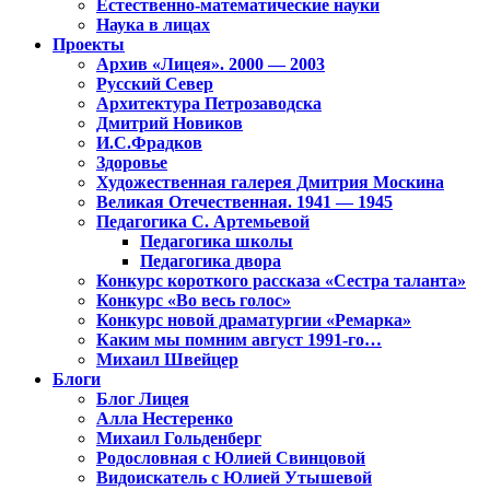
Естественно-математические науки
Наука в лицах
Проекты
Архив «Лицея». 2000 — 2003
Русский Север
Архитектура Петрозаводска
Дмитрий Новиков
И.С.Фрадков
Здоровье
Художественная галерея Дмитрия Москина
Великая Отечественная. 1941 — 1945
Педагогика С. Артемьевой
Педагогика школы
Педагогика двора
Конкурс короткого рассказа «Сестра таланта»
Конкурс «Во весь голос»
Конкурс новой драматургии «Ремарка»
Каким мы помним август 1991-го…
Михаил Швейцер
Блоги
Блог Лицея
Алла Нестеренко
Михаил Гольденберг
Родословная с Юлией Свинцовой
Видоискатель с Юлией Утышевой