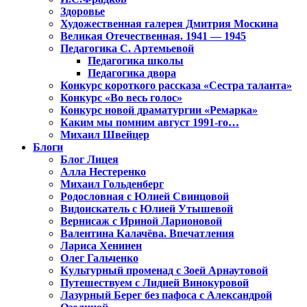
Здоровье
Художественная галерея Дмитрия Москина
Великая Отечественная. 1941 — 1945
Педагогика С. Артемьевой
Педагогика школы
Педагогика двора
Конкурс короткого рассказа «Сестра таланта»
Конкурс «Во весь голос»
Конкурс новой драматургии «Ремарка»
Каким мы помним август 1991-го…
Михаил Швейцер
Блоги
Блог Лицея
Алла Нестеренко
Михаил Гольденберг
Родословная с Юлией Свинцовой
Видоискатель с Юлией Утышевой
Вернисаж с Ириной Ларионовой
Валентина Калачёва. Впечатления
Лариса Хенинен
Олег Гальченко
Культурный променад с Зоей Арнаутовой
Путешествуем с Лидией Винокуровой
Лазурный Берег без пафоса с Александрой