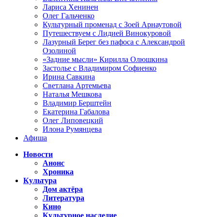
Лариса Хенинен
Олег Гальченко
Культурный променад с Зоей Арнаутовой
Путешествуем с Лидией Винокуровой
Лазурный Берег без пафоса с Александрой
Озолиной
«Задние мысли» Кирилла Олюшкина
Застолье с Владимиром Софиенко
Ирина Савкина
Светлана Артемьева
Наталья Мешкова
Владимир Берштейн
Екатерина Габалова
Олег Липовецкий
Илона Румянцева
Афиша
Новости
Анонс
Хроника
Культура
Дом актёра
Литература
Кино
Культурное наследие