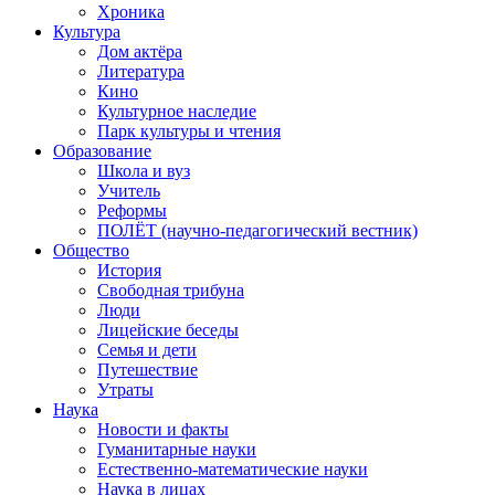
Хроника
Культура
Дом актёра
Литература
Кино
Культурное наследие
Парк культуры и чтения
Образование
Школа и вуз
Учитель
Реформы
ПОЛЁТ (научно-педагогический вестник)
Общество
История
Свободная трибуна
Люди
Лицейские беседы
Семья и дети
Путешествие
Утраты
Наука
Новости и факты
Гуманитарные науки
Естественно-математические науки
Наука в лицах