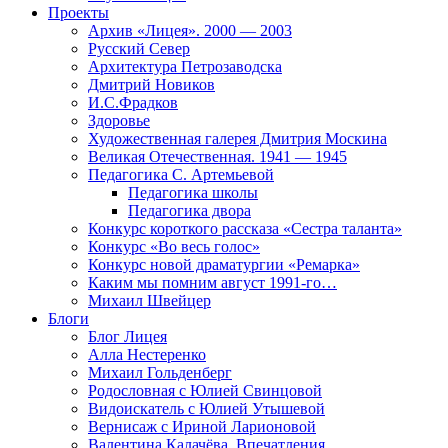
Проекты
Архив «Лицея». 2000 — 2003
Русский Север
Архитектура Петрозаводска
Дмитрий Новиков
И.С.Фрадков
Здоровье
Художественная галерея Дмитрия Москина
Великая Отечественная. 1941 — 1945
Педагогика С. Артемьевой
Педагогика школы
Педагогика двора
Конкурс короткого рассказа «Сестра таланта»
Конкурс «Во весь голос»
Конкурс новой драматургии «Ремарка»
Каким мы помним август 1991-го…
Михаил Швейцер
Блоги
Блог Лицея
Алла Нестеренко
Михаил Гольденберг
Родословная с Юлией Свинцовой
Видоискатель с Юлией Утышевой
Вернисаж с Ириной Ларионовой
Валентина Калачёва. Впечатления