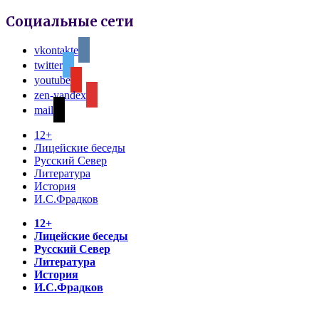
Социальные сети
vkontakte
twitter
youtube
zen-yandex
mail
12+
Лицейские беседы
Русский Север
Литература
История
И.С.Фрадков
12+
Лицейские беседы
Русский Север
Литература
История
И.С.Фрадков