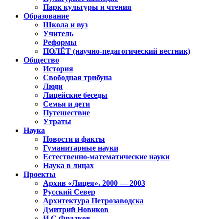
Парк культуры и чтения
Образование
Школа и вуз
Учитель
Реформы
ПОЛЁТ (научно-педагогический вестник)
Общество
История
Свободная трибуна
Люди
Лицейские беседы
Семья и дети
Путешествие
Утраты
Наука
Новости и факты
Гуманитарные науки
Естественно-математические науки
Наука в лицах
Проекты
Архив «Лицея». 2000 — 2003
Русский Север
Архитектура Петрозаводска
Дмитрий Новиков
И.С.Фрадков