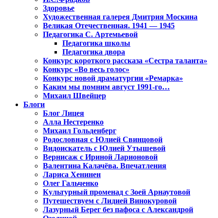
Здоровье
Художественная галерея Дмитрия Москина
Великая Отечественная. 1941 — 1945
Педагогика С. Артемьевой
Педагогика школы
Педагогика двора
Конкурс короткого рассказа «Сестра таланта»
Конкурс «Во весь голос»
Конкурс новой драматургии «Ремарка»
Каким мы помним август 1991-го…
Михаил Швейцер
Блоги
Блог Лицея
Алла Нестеренко
Михаил Гольденберг
Родословная с Юлией Свинцовой
Видоискатель с Юлией Утышевой
Вернисаж с Ириной Ларионовой
Валентина Калачёва. Впечатления
Лариса Хенинен
Олег Гальченко
Культурный променад с Зоей Арнаутовой
Путешествуем с Лидией Винокуровой
Лазурный Берег без пафоса с Александрой