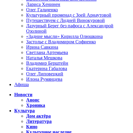
Лариса Хенинен
Олег Гальченко
Культурный променад с Зоей Арнаутовой
Путешествуем с Лидией Винокуровой
Лазурный Берег без пафоса с Александрой
Озолиной
«Задние мысли» Кирилла Олюшкина
Застолье с Владимиром Софиенко
Ирина Савкина
Светлана Артемьева
Наталья Мешкова
Владимир Берштейн
Екатерина Габалова
Олег Липовецкий
Илона Румянцева
Афиша
Новости
Анонс
Хроника
Культура
Дом актёра
Литература
Кино
Культурное наследие