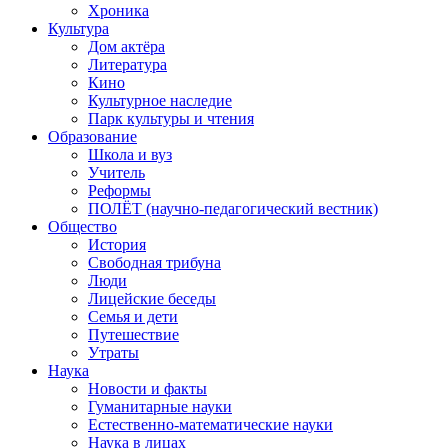
Хроника
Культура
Дом актёра
Литература
Кино
Культурное наследие
Парк культуры и чтения
Образование
Школа и вуз
Учитель
Реформы
ПОЛЁТ (научно-педагогический вестник)
Общество
История
Свободная трибуна
Люди
Лицейские беседы
Семья и дети
Путешествие
Утраты
Наука
Новости и факты
Гуманитарные науки
Естественно-математические науки
Наука в лицах