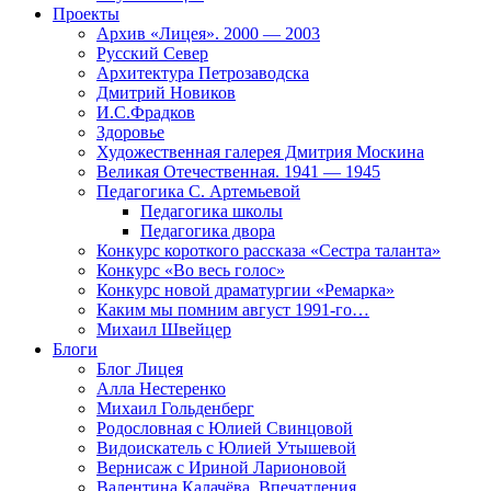
Проекты
Архив «Лицея». 2000 — 2003
Русский Север
Архитектура Петрозаводска
Дмитрий Новиков
И.С.Фрадков
Здоровье
Художественная галерея Дмитрия Москина
Великая Отечественная. 1941 — 1945
Педагогика С. Артемьевой
Педагогика школы
Педагогика двора
Конкурс короткого рассказа «Сестра таланта»
Конкурс «Во весь голос»
Конкурс новой драматургии «Ремарка»
Каким мы помним август 1991-го…
Михаил Швейцер
Блоги
Блог Лицея
Алла Нестеренко
Михаил Гольденберг
Родословная с Юлией Свинцовой
Видоискатель с Юлией Утышевой
Вернисаж с Ириной Ларионовой
Валентина Калачёва. Впечатления