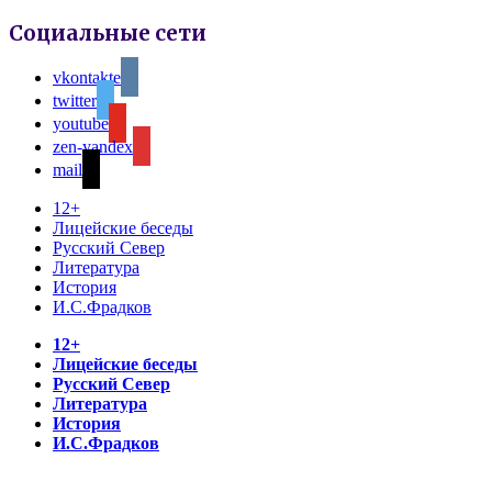
Социальные сети
vkontakte
twitter
youtube
zen-yandex
mail
12+
Лицейские беседы
Русский Север
Литература
История
И.С.Фрадков
12+
Лицейские беседы
Русский Север
Литература
История
И.С.Фрадков