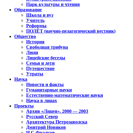
Парк культуры и чтения
Образование
Школа и вуз
Учитель
Реформы
ПОЛЁТ (научно-педагогический вестник)
Общество
История
Свободная трибуна
Люди
Лицейские беседы
Семья и дети
Путешествие
Утраты
Наука
Новости и факты
Гуманитарные науки
Естественно-математические науки
Наука в лицах
Проекты
Архив «Лицея». 2000 — 2003
Русский Север
Архитектура Петрозаводска
Дмитрий Новиков
И.С.Фрадков