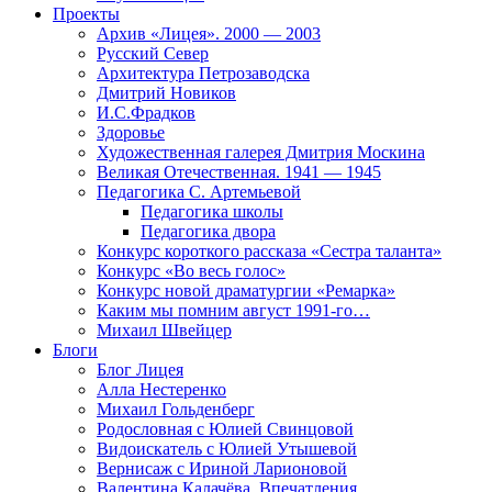
Проекты
Архив «Лицея». 2000 — 2003
Русский Север
Архитектура Петрозаводска
Дмитрий Новиков
И.С.Фрадков
Здоровье
Художественная галерея Дмитрия Москина
Великая Отечественная. 1941 — 1945
Педагогика С. Артемьевой
Педагогика школы
Педагогика двора
Конкурс короткого рассказа «Сестра таланта»
Конкурс «Во весь голос»
Конкурс новой драматургии «Ремарка»
Каким мы помним август 1991-го…
Михаил Швейцер
Блоги
Блог Лицея
Алла Нестеренко
Михаил Гольденберг
Родословная с Юлией Свинцовой
Видоискатель с Юлией Утышевой
Вернисаж с Ириной Ларионовой
Валентина Калачёва. Впечатления