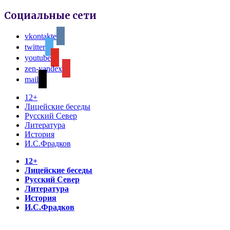
Социальные сети
vkontakte
twitter
youtube
zen-yandex
mail
12+
Лицейские беседы
Русский Север
Литература
История
И.С.Фрадков
12+
Лицейские беседы
Русский Север
Литература
История
И.С.Фрадков