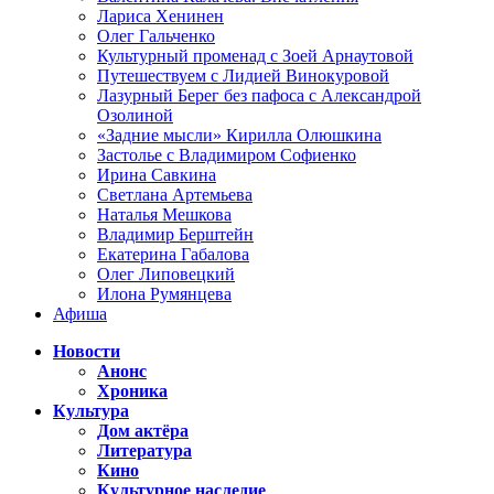
Лариса Хенинен
Олег Гальченко
Культурный променад с Зоей Арнаутовой
Путешествуем с Лидией Винокуровой
Лазурный Берег без пафоса с Александрой
Озолиной
«Задние мысли» Кирилла Олюшкина
Застолье с Владимиром Софиенко
Ирина Савкина
Светлана Артемьева
Наталья Мешкова
Владимир Берштейн
Екатерина Габалова
Олег Липовецкий
Илона Румянцева
Афиша
Новости
Анонс
Хроника
Культура
Дом актёра
Литература
Кино
Культурное наследие