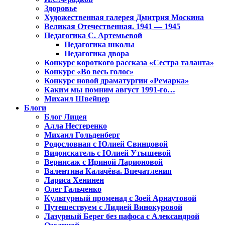
Здоровье
Художественная галерея Дмитрия Москина
Великая Отечественная. 1941 — 1945
Педагогика С. Артемьевой
Педагогика школы
Педагогика двора
Конкурс короткого рассказа «Сестра таланта»
Конкурс «Во весь голос»
Конкурс новой драматургии «Ремарка»
Каким мы помним август 1991-го…
Михаил Швейцер
Блоги
Блог Лицея
Алла Нестеренко
Михаил Гольденберг
Родословная с Юлией Свинцовой
Видоискатель с Юлией Утышевой
Вернисаж с Ириной Ларионовой
Валентина Калачёва. Впечатления
Лариса Хенинен
Олег Гальченко
Культурный променад с Зоей Арнаутовой
Путешествуем с Лидией Винокуровой
Лазурный Берег без пафоса с Александрой