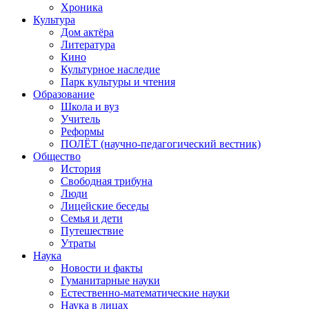
Хроника
Культура
Дом актёра
Литература
Кино
Культурное наследие
Парк культуры и чтения
Образование
Школа и вуз
Учитель
Реформы
ПОЛЁТ (научно-педагогический вестник)
Общество
История
Свободная трибуна
Люди
Лицейские беседы
Семья и дети
Путешествие
Утраты
Наука
Новости и факты
Гуманитарные науки
Естественно-математические науки
Наука в лицах