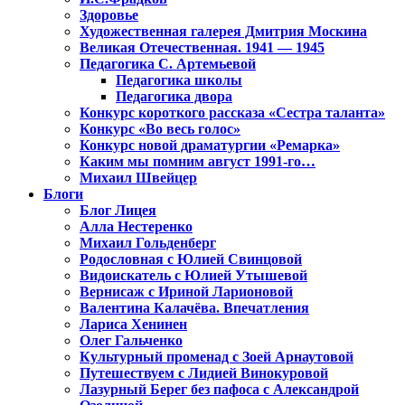
Здоровье
Художественная галерея Дмитрия Москина
Великая Отечественная. 1941 — 1945
Педагогика С. Артемьевой
Педагогика школы
Педагогика двора
Конкурс короткого рассказа «Сестра таланта»
Конкурс «Во весь голос»
Конкурс новой драматургии «Ремарка»
Каким мы помним август 1991-го…
Михаил Швейцер
Блоги
Блог Лицея
Алла Нестеренко
Михаил Гольденберг
Родословная с Юлией Свинцовой
Видоискатель с Юлией Утышевой
Вернисаж с Ириной Ларионовой
Валентина Калачёва. Впечатления
Лариса Хенинен
Олег Гальченко
Культурный променад с Зоей Арнаутовой
Путешествуем с Лидией Винокуровой
Лазурный Берег без пафоса с Александрой