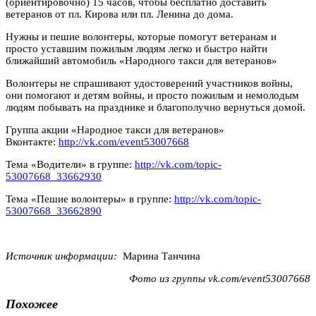
(ориентировочно) 15 часов, чтобы бесплатно доставить
ветеранов от пл. Кирова или пл. Ленина до дома.
Нужны и пешие волонтеры, которые помогут ветеранам и
просто уставшим пожилым людям легко и быстро найти
ближайший автомобиль «Народного такси для ветеранов»
Волонтеры не спрашивают удостоверений участников войны,
они помогают и детям войны, и просто пожилым и немолодым
людям побывать на празднике и благополучно вернуться домой.
Группа акции «Народное такси для ветеранов»
Вконтакте:
http://vk.com/event53007668
Тема «Водители» в группе:
http://vk.com/topic-
53007668_33662930
Тема «Пешие волонтеры» в группе:
http://vk.com/topic-
53007668_33662890
Источник информации:
Марина Танчина
Фото из группы vk.com/event53007668
Похожее