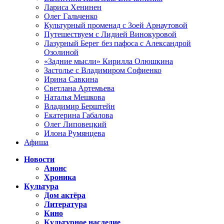
Лариса Хенинен
Олег Гальченко
Культурный променад с Зоей Арнаутовой
Путешествуем с Лидией Винокуровой
Лазурный Берег без пафоса с Александрой
Озолиной
«Задние мысли» Кирилла Олюшкина
Застолье с Владимиром Софиенко
Ирина Савкина
Светлана Артемьева
Наталья Мешкова
Владимир Берштейн
Екатерина Габалова
Олег Липовецкий
Илона Румянцева
Афиша
Новости
Анонс
Хроника
Культура
Дом актёра
Литература
Кино
Культурное наследие