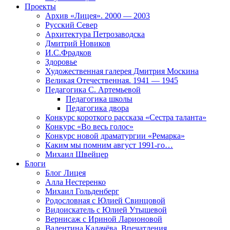
Проекты
Архив «Лицея». 2000 — 2003
Русский Север
Архитектура Петрозаводска
Дмитрий Новиков
И.С.Фрадков
Здоровье
Художественная галерея Дмитрия Москина
Великая Отечественная. 1941 — 1945
Педагогика С. Артемьевой
Педагогика школы
Педагогика двора
Конкурс короткого рассказа «Сестра таланта»
Конкурс «Во весь голос»
Конкурс новой драматургии «Ремарка»
Каким мы помним август 1991-го…
Михаил Швейцер
Блоги
Блог Лицея
Алла Нестеренко
Михаил Гольденберг
Родословная с Юлией Свинцовой
Видоискатель с Юлией Утышевой
Вернисаж с Ириной Ларионовой
Валентина Калачёва. Впечатления