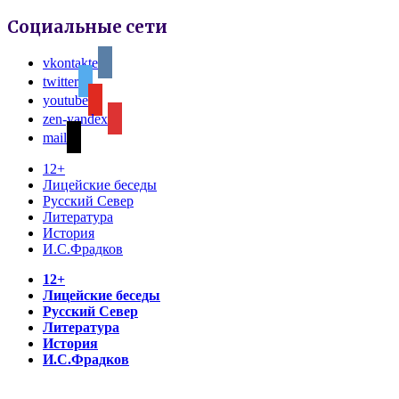
Социальные сети
vkontakte
twitter
youtube
zen-yandex
mail
12+
Лицейские беседы
Русский Север
Литература
История
И.С.Фрадков
12+
Лицейские беседы
Русский Север
Литература
История
И.С.Фрадков