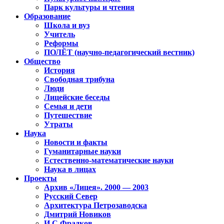
Парк культуры и чтения
Образование
Школа и вуз
Учитель
Реформы
ПОЛЁТ (научно-педагогический вестник)
Общество
История
Свободная трибуна
Люди
Лицейские беседы
Семья и дети
Путешествие
Утраты
Наука
Новости и факты
Гуманитарные науки
Естественно-математические науки
Наука в лицах
Проекты
Архив «Лицея». 2000 — 2003
Русский Север
Архитектура Петрозаводска
Дмитрий Новиков
И.С.Фрадков