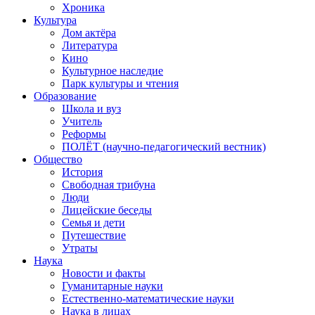
Хроника
Культура
Дом актёра
Литература
Кино
Культурное наследие
Парк культуры и чтения
Образование
Школа и вуз
Учитель
Реформы
ПОЛЁТ (научно-педагогический вестник)
Общество
История
Свободная трибуна
Люди
Лицейские беседы
Семья и дети
Путешествие
Утраты
Наука
Новости и факты
Гуманитарные науки
Естественно-математические науки
Наука в лицах