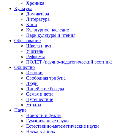
Хроника
Культура
Дом актёра
Литература
Кино
Культурное наследие
Парк культуры и чтения
Образование
Школа и вуз
Учитель
Реформы
ПОЛЁТ (научно-педагогический вестник)
Общество
История
Свободная трибуна
Люди
Лицейские беседы
Семья и дети
Путешествие
Утраты
Наука
Новости и факты
Гуманитарные науки
Естественно-математические науки
Наука в лицах