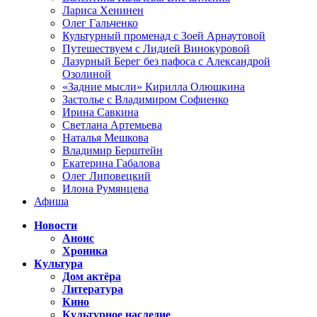
Лариса Хенинен
Олег Гальченко
Культурный променад с Зоей Арнаутовой
Путешествуем с Лидией Винокуровой
Лазурный Берег без пафоса с Александрой
Озолиной
«Задние мысли» Кирилла Олюшкина
Застолье с Владимиром Софиенко
Ирина Савкина
Светлана Артемьева
Наталья Мешкова
Владимир Берштейн
Екатерина Габалова
Олег Липовецкий
Илона Румянцева
Афиша
Новости
Анонс
Хроника
Культура
Дом актёра
Литература
Кино
Культурное наследие