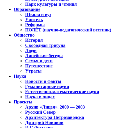
Парк культуры и чтения
Образование
Школа и вуз
Учитель
Реформы
ПОЛЁТ (научно-педагогический вестник)
Общество
История
Свободная трибуна
Люди
Лицейские беседы
Семья и дети
Путешествие
Утраты
Наука
Новости и факты
Гуманитарные науки
Естественно-математические науки
Наука в лицах
Проекты
Архив «Лицея». 2000 — 2003
Русский Север
Архитектура Петрозаводска
Дмитрий Новиков
И.С.Фрадков