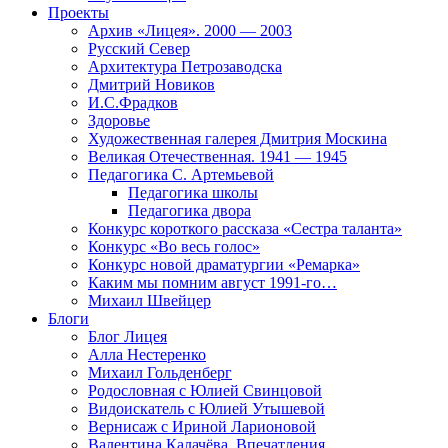
Проекты
Архив «Лицея». 2000 — 2003
Русский Север
Архитектура Петрозаводска
Дмитрий Новиков
И.С.Фрадков
Здоровье
Художественная галерея Дмитрия Москина
Великая Отечественная. 1941 — 1945
Педагогика С. Артемьевой
Педагогика школы
Педагогика двора
Конкурс короткого рассказа «Сестра таланта»
Конкурс «Во весь голос»
Конкурс новой драматургии «Ремарка»
Каким мы помним август 1991-го…
Михаил Швейцер
Блоги
Блог Лицея
Алла Нестеренко
Михаил Гольденберг
Родословная с Юлией Свинцовой
Видоискатель с Юлией Утышевой
Вернисаж с Ириной Ларионовой
Валентина Калачёва. Впечатления