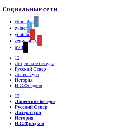
Социальные сети
vkontakte
twitter
youtube
zen-yandex
mail
12+
Лицейские беседы
Русский Север
Литература
История
И.С.Фрадков
12+
Лицейские беседы
Русский Север
Литература
История
И.С.Фрадков