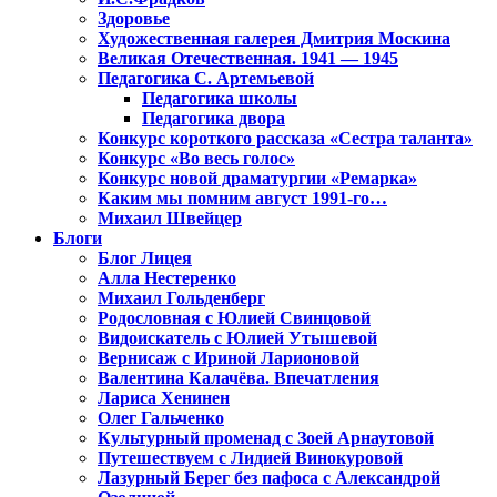
Здоровье
Художественная галерея Дмитрия Москина
Великая Отечественная. 1941 — 1945
Педагогика С. Артемьевой
Педагогика школы
Педагогика двора
Конкурс короткого рассказа «Сестра таланта»
Конкурс «Во весь голос»
Конкурс новой драматургии «Ремарка»
Каким мы помним август 1991-го…
Михаил Швейцер
Блоги
Блог Лицея
Алла Нестеренко
Михаил Гольденберг
Родословная с Юлией Свинцовой
Видоискатель с Юлией Утышевой
Вернисаж с Ириной Ларионовой
Валентина Калачёва. Впечатления
Лариса Хенинен
Олег Гальченко
Культурный променад с Зоей Арнаутовой
Путешествуем с Лидией Винокуровой
Лазурный Берег без пафоса с Александрой