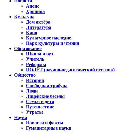
Новости
Анонс
Хроника
Культура
Дом актёра
Литература
Кино
Культурное наследие
Парк культуры и чтения
Образование
Школа и вуз
Учитель
Реформы
ПОЛЁТ (научно-педагогический вестник)
Общество
История
Свободная трибуна
Люди
Лицейские беседы
Семья и дети
Путешествие
Утраты
Наука
Новости и факты
Гуманитарные науки