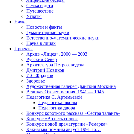
Лицейские беседы
Семья и дети
Путешествие
Утраты
Наука
Новости и факты
Гуманитарные науки
Естественно-математические науки
Наука в лицах
Проекты
Архив «Лицея». 2000 — 2003
Русский Север
Архитектура Петрозаводска
Дмитрий Новиков
И.С.Фрадков
Здоровье
Художественная галерея Дмитрия Москина
Великая Отечественная. 1941 — 1945
Педагогика С. Артемьевой
Педагогика школы
Педагогика двора
Конкурс короткого рассказа «Сестра таланта»
Конкурс «Во весь голос»
Конкурс новой драматургии «Ремарка»
Каким мы помним август 1991-го…