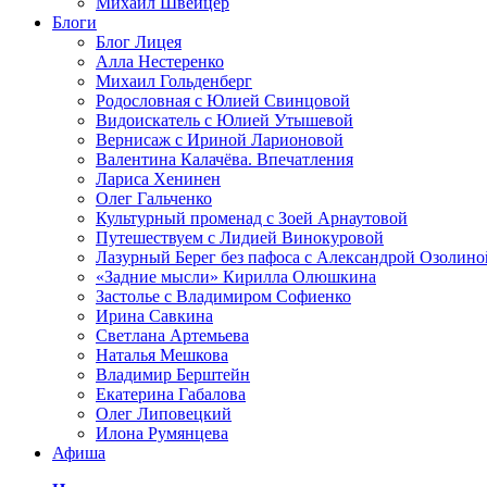
Михаил Швейцер
Блоги
Блог Лицея
Алла Нестеренко
Михаил Гольденберг
Родословная с Юлией Свинцовой
Видоискатель с Юлией Утышевой
Вернисаж с Ириной Ларионовой
Валентина Калачёва. Впечатления
Лариса Хенинен
Олег Гальченко
Культурный променад с Зоей Арнаутовой
Путешествуем с Лидией Винокуровой
Лазурный Берег без пафоса с Александрой Озолино
«Задние мысли» Кирилла Олюшкина
Застолье с Владимиром Софиенко
Ирина Савкина
Светлана Артемьева
Наталья Мешкова
Владимир Берштейн
Екатерина Габалова
Олег Липовецкий
Илона Румянцева
Афиша