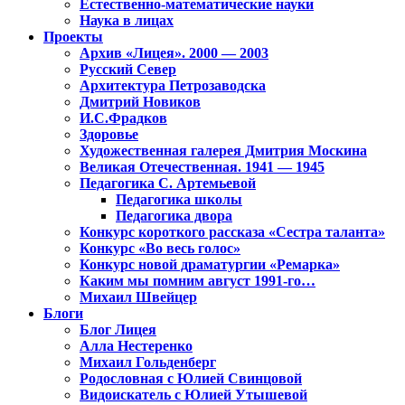
Естественно-математические науки
Наука в лицах
Проекты
Архив «Лицея». 2000 — 2003
Русский Север
Архитектура Петрозаводска
Дмитрий Новиков
И.С.Фрадков
Здоровье
Художественная галерея Дмитрия Москина
Великая Отечественная. 1941 — 1945
Педагогика С. Артемьевой
Педагогика школы
Педагогика двора
Конкурс короткого рассказа «Сестра таланта»
Конкурс «Во весь голос»
Конкурс новой драматургии «Ремарка»
Каким мы помним август 1991-го…
Михаил Швейцер
Блоги
Блог Лицея
Алла Нестеренко
Михаил Гольденберг
Родословная с Юлией Свинцовой
Видоискатель с Юлией Утышевой