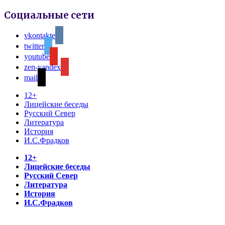
Социальные сети
vkontakte
twitter
youtube
zen-yandex
mail
12+
Лицейские беседы
Русский Север
Литература
История
И.С.Фрадков
12+
Лицейские беседы
Русский Север
Литература
История
И.С.Фрадков