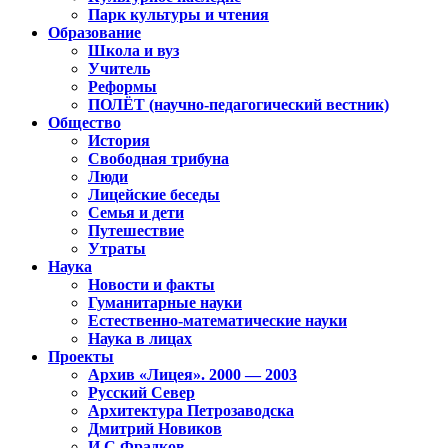
Парк культуры и чтения
Образование
Школа и вуз
Учитель
Реформы
ПОЛЁТ (научно-педагогический вестник)
Общество
История
Свободная трибуна
Люди
Лицейские беседы
Семья и дети
Путешествие
Утраты
Наука
Новости и факты
Гуманитарные науки
Естественно-математические науки
Наука в лицах
Проекты
Архив «Лицея». 2000 — 2003
Русский Север
Архитектура Петрозаводска
Дмитрий Новиков
И.С.Фрадков