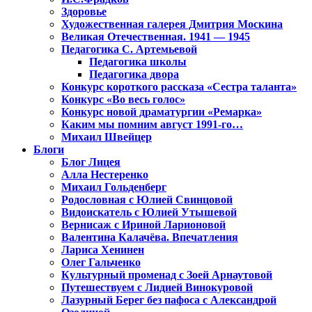
Здоровье
Художественная галерея Дмитрия Москина
Великая Отечественная. 1941 — 1945
Педагогика С. Артемьевой
Педагогика школы
Педагогика двора
Конкурс короткого рассказа «Сестра таланта»
Конкурс «Во весь голос»
Конкурс новой драматургии «Ремарка»
Каким мы помним август 1991-го…
Михаил Швейцер
Блоги
Блог Лицея
Алла Нестеренко
Михаил Гольденберг
Родословная с Юлией Свинцовой
Видоискатель с Юлией Утышевой
Вернисаж с Ириной Ларионовой
Валентина Калачёва. Впечатления
Лариса Хенинен
Олег Гальченко
Культурный променад с Зоей Арнаутовой
Путешествуем с Лидией Винокуровой
Лазурный Берег без пафоса с Александрой