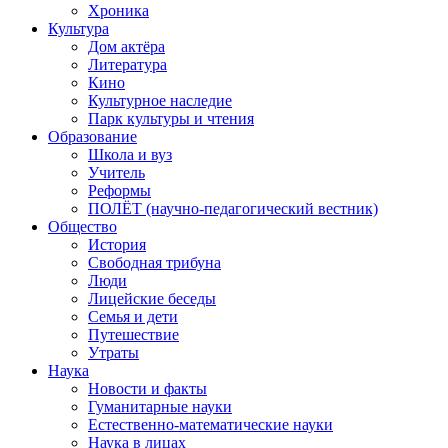
Хроника
Культура
Дом актёра
Литература
Кино
Культурное наследие
Парк культуры и чтения
Образование
Школа и вуз
Учитель
Реформы
ПОЛЁТ (научно-педагогический вестник)
Общество
История
Свободная трибуна
Люди
Лицейские беседы
Семья и дети
Путешествие
Утраты
Наука
Новости и факты
Гуманитарные науки
Естественно-математические науки
Наука в лицах