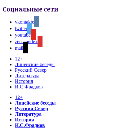
Социальные сети
vkontakte
twitter
youtube
zen-yandex
mail
12+
Лицейские беседы
Русский Север
Литература
История
И.С.Фрадков
12+
Лицейские беседы
Русский Север
Литература
История
И.С.Фрадков