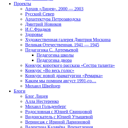
Проекты
Архив «Лицея». 2000 — 2003
Русский Север
Архитектура Петрозаводска
Дмитрий Новиков
И.С.Фрадков
Здоровье
Художественная галерея Дмитрия Москина
Великая Отечественная. 1941 — 1945
Педагогика С. Артемьевой
Педагогика школы
Педагогика двора
Конкурс короткого рассказа «Сестра таланта»
Конкурс «Во весь голос»
Конкурс новой драматургии «Ремарка»
Каким мы помним август 1991-го…
Михаил Швейцер
Блоги
Блог Лицея
Алла Нестеренко
Михаил Гольденберг
Родословная с Юлией Свинцовой
Видоискатель с Юлией Утышевой
Вернисаж с Ириной Ларионовой
Валентина Калачёва. Впечатления