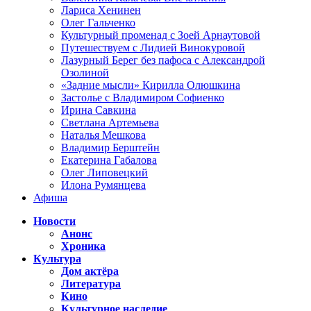
Лариса Хенинен
Олег Гальченко
Культурный променад с Зоей Арнаутовой
Путешествуем с Лидией Винокуровой
Лазурный Берег без пафоса с Александрой
Озолиной
«Задние мысли» Кирилла Олюшкина
Застолье с Владимиром Софиенко
Ирина Савкина
Светлана Артемьева
Наталья Мешкова
Владимир Берштейн
Екатерина Габалова
Олег Липовецкий
Илона Румянцева
Афиша
Новости
Анонс
Хроника
Культура
Дом актёра
Литература
Кино
Культурное наследие