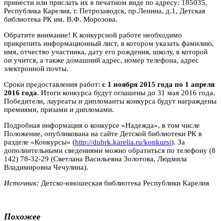
принести или прислать их в печатном виде по адресу: 185035,
Республика Карелия, г. Петрозаводск, пр.Ленина, д.1, Детская
библиотека РК им. В.Ф. Морозова.
Обратите внимание! К конкурсной работе необходимо
прикрепить информационный лист, в котором указать фамилию,
имя, отчество участника, дату его рождения, школу, в которой
он учится, а также домашний адрес, номер телефона, адрес
электронной почты.
Сроки предоставления работ:
с 1 ноября 2015 года по 1 апреля
2016 года
. Итоги конкурса будут оглашены до 31 мая 2016 года.
Победители, лауреаты и дипломанты конкурса будут награждены
премиями, призами и дипломами.
Подробная информация о конкурсе «Надежда», в том числе
Положение, опубликована на сайте Детской библиотеки РК в
разделе «Конкурсы» (
http://dubrk.karelia.ru/konkursi
). За
дополнительными сведениями можно обратиться по телефону (8
142) 78-32-29 (Светлана Васильевна Золотова, Людмила
Владимировна Чечулина).
Источник:
Детско-юношеская библиотека Республики Карелия
Похожее