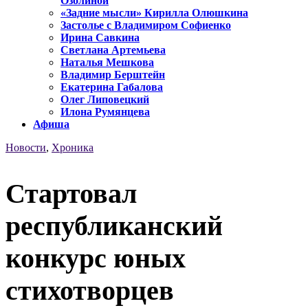
Озолиной
«Задние мысли» Кирилла Олюшкина
Застолье с Владимиром Софиенко
Ирина Савкина
Светлана Артемьева
Наталья Мешкова
Владимир Берштейн
Екатерина Габалова
Олег Липовецкий
Илона Румянцева
Афиша
Новости
,
Хроника
Стартовал
республиканский
конкурс юных
стихотворцев