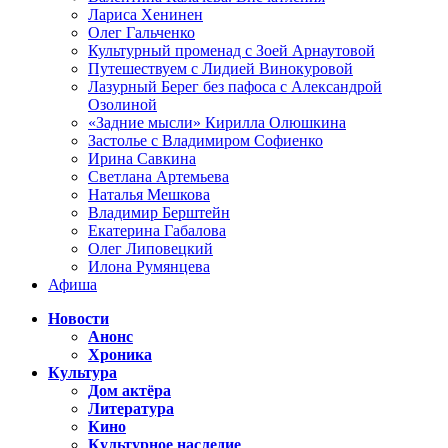
Лариса Хенинен
Олег Гальченко
Культурный променад с Зоей Арнаутовой
Путешествуем с Лидией Винокуровой
Лазурный Берег без пафоса с Александрой
Озолиной
«Задние мысли» Кирилла Олюшкина
Застолье с Владимиром Софиенко
Ирина Савкина
Светлана Артемьева
Наталья Мешкова
Владимир Берштейн
Екатерина Габалова
Олег Липовецкий
Илона Румянцева
Афиша
Новости
Анонс
Хроника
Культура
Дом актёра
Литература
Кино
Культурное наследие