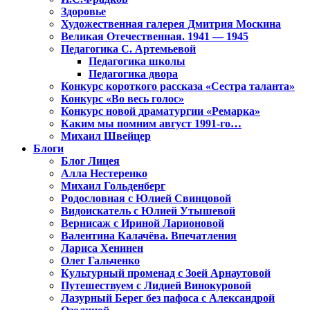
Здоровье
Художественная галерея Дмитрия Москина
Великая Отечественная. 1941 — 1945
Педагогика С. Артемьевой
Педагогика школы
Педагогика двора
Конкурс короткого рассказа «Сестра таланта»
Конкурс «Во весь голос»
Конкурс новой драматургии «Ремарка»
Каким мы помним август 1991-го…
Михаил Швейцер
Блоги
Блог Лицея
Алла Нестеренко
Михаил Гольденберг
Родословная с Юлией Свинцовой
Видоискатель с Юлией Утышевой
Вернисаж с Ириной Ларионовой
Валентина Калачёва. Впечатления
Лариса Хенинен
Олег Гальченко
Культурный променад с Зоей Арнаутовой
Путешествуем с Лидией Винокуровой
Лазурный Берег без пафоса с Александрой