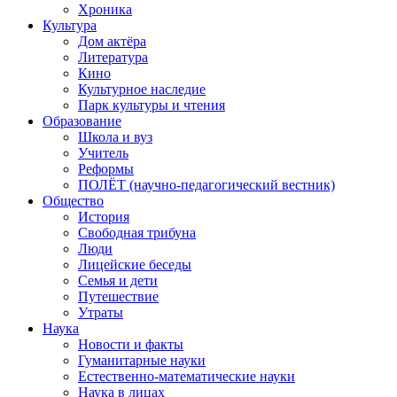
Хроника
Культура
Дом актёра
Литература
Кино
Культурное наследие
Парк культуры и чтения
Образование
Школа и вуз
Учитель
Реформы
ПОЛЁТ (научно-педагогический вестник)
Общество
История
Свободная трибуна
Люди
Лицейские беседы
Семья и дети
Путешествие
Утраты
Наука
Новости и факты
Гуманитарные науки
Естественно-математические науки
Наука в лицах