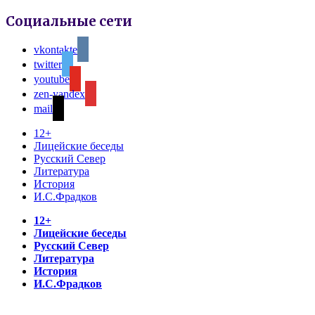
Социальные сети
vkontakte
twitter
youtube
zen-yandex
mail
12+
Лицейские беседы
Русский Север
Литература
История
И.С.Фрадков
12+
Лицейские беседы
Русский Север
Литература
История
И.С.Фрадков