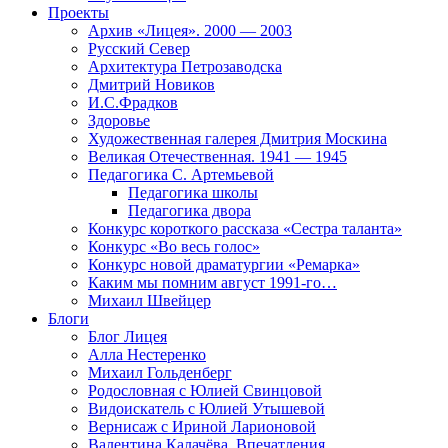
Проекты
Архив «Лицея». 2000 — 2003
Русский Север
Архитектура Петрозаводска
Дмитрий Новиков
И.С.Фрадков
Здоровье
Художественная галерея Дмитрия Москина
Великая Отечественная. 1941 — 1945
Педагогика С. Артемьевой
Педагогика школы
Педагогика двора
Конкурс короткого рассказа «Сестра таланта»
Конкурс «Во весь голос»
Конкурс новой драматургии «Ремарка»
Каким мы помним август 1991-го…
Михаил Швейцер
Блоги
Блог Лицея
Алла Нестеренко
Михаил Гольденберг
Родословная с Юлией Свинцовой
Видоискатель с Юлией Утышевой
Вернисаж с Ириной Ларионовой
Валентина Калачёва. Впечатления