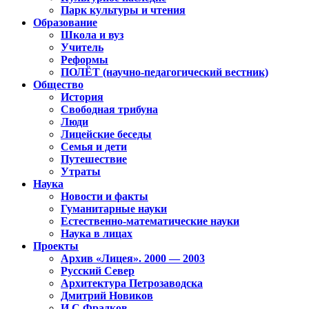
Парк культуры и чтения
Образование
Школа и вуз
Учитель
Реформы
ПОЛЁТ (научно-педагогический вестник)
Общество
История
Свободная трибуна
Люди
Лицейские беседы
Семья и дети
Путешествие
Утраты
Наука
Новости и факты
Гуманитарные науки
Естественно-математические науки
Наука в лицах
Проекты
Архив «Лицея». 2000 — 2003
Русский Север
Архитектура Петрозаводска
Дмитрий Новиков
И.С.Фрадков