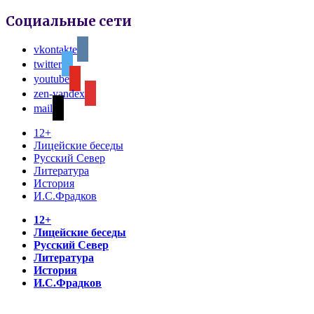
Социальные сети
vkontakte
twitter
youtube
zen-yandex
mail
12+
Лицейские беседы
Русский Север
Литература
История
И.С.Фрадков
12+
Лицейские беседы
Русский Север
Литература
История
И.С.Фрадков