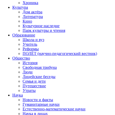
Хроника
Культура
Дом актёра
Литература
Кино
Культурное наследие
Парк культуры и чтения
Образование
Школа и вуз
Учитель
Реформы
ПОЛЁТ (научно-педагогический вестник)
Общество
История
Свободная трибуна
Люди
Лицейские беседы
Семья и дети
Путешествие
Утраты
Наука
Новости и факты
Гуманитарные науки
Естественно-математические науки
Наука в лицах