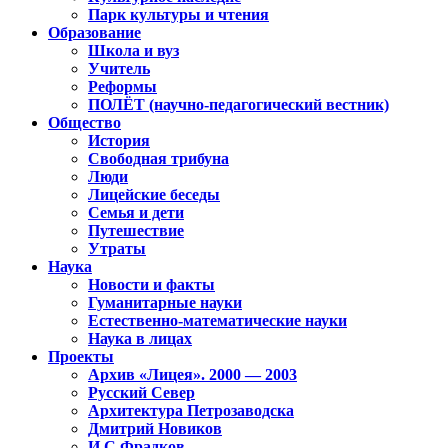
Парк культуры и чтения
Образование
Школа и вуз
Учитель
Реформы
ПОЛЁТ (научно-педагогический вестник)
Общество
История
Свободная трибуна
Люди
Лицейские беседы
Семья и дети
Путешествие
Утраты
Наука
Новости и факты
Гуманитарные науки
Естественно-математические науки
Наука в лицах
Проекты
Архив «Лицея». 2000 — 2003
Русский Север
Архитектура Петрозаводска
Дмитрий Новиков
И.С.Фрадков