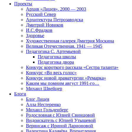
Проекты
Архив «Лицея». 2000 — 2003
Русский Север
Архитектура Петрозаводска
Дмитрий Новиков
И.С.Фрадков
Здоровье
Художественная галерея Дмитрия Москина
Великая Отечественная. 1941 — 1945
Педагогика С. Артемьевой
Педагогика школы
Педагогика двора
Конкурс короткого рассказа «Сестра таланта»
Конкурс «Во весь голос»
Конкурс новой драматургии «Ремарка»
Каким мы помним август 1991-го…
Михаил Швейцер
Блоги
Блог Лицея
Алла Нестеренко
Михаил Гольденберг
Родословная с Юлией Свинцовой
Видоискатель с Юлией Утышевой
Вернисаж с Ириной Ларионовой
Валентина Калачёва. Впечатления