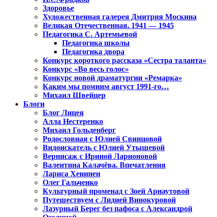
Здоровье
Художественная галерея Дмитрия Москина
Великая Отечественная. 1941 — 1945
Педагогика С. Артемьевой
Педагогика школы
Педагогика двора
Конкурс короткого рассказа «Сестра таланта»
Конкурс «Во весь голос»
Конкурс новой драматургии «Ремарка»
Каким мы помним август 1991-го…
Михаил Швейцер
Блоги
Блог Лицея
Алла Нестеренко
Михаил Гольденберг
Родословная с Юлией Свинцовой
Видоискатель с Юлией Утышевой
Вернисаж с Ириной Ларионовой
Валентина Калачёва. Впечатления
Лариса Хенинен
Олег Гальченко
Культурный променад с Зоей Арнаутовой
Путешествуем с Лидией Винокуровой
Лазурный Берег без пафоса с Александрой