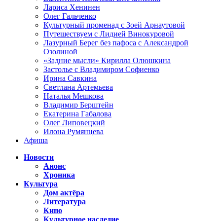
Лариса Хенинен
Олег Гальченко
Культурный променад с Зоей Арнаутовой
Путешествуем с Лидией Винокуровой
Лазурный Берег без пафоса с Александрой
Озолиной
«Задние мысли» Кирилла Олюшкина
Застолье с Владимиром Софиенко
Ирина Савкина
Светлана Артемьева
Наталья Мешкова
Владимир Берштейн
Екатерина Габалова
Олег Липовецкий
Илона Румянцева
Афиша
Новости
Анонс
Хроника
Культура
Дом актёра
Литература
Кино
Культурное наследие