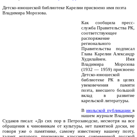
Детско-юношеской библиотеке Карелии присвоено имя поэта
Владимира Морозова.
Как сообщила пресс-
служба Правительства РК,
соответствующее
распоряжение
регионального
Правительства подписал
Глава Карелии Александр
Худилайнен. Имя
Владимира Морозова
(1932 — 1959) присвоено
Детско-юношеской
библиотеке РК в целях
увековечения памяти
поэта, внесшего большой
вклад в развитие
карельской литературы.
В
июльской публикации
в
нашем журнале Владимир
Судаков писал: «До сих пор в Петрозаводске, несмотря на все
обращения к чиновникам от культуры, нет памятной доски, не
говоря уже о памятнике, самому известному нашему поэту,
талант которого признавали классики современной русской