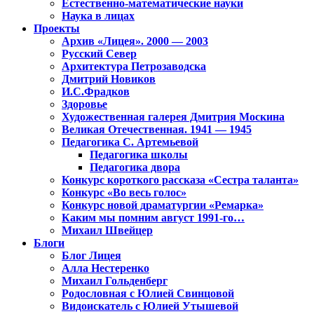
Естественно-математические науки
Наука в лицах
Проекты
Архив «Лицея». 2000 — 2003
Русский Север
Архитектура Петрозаводска
Дмитрий Новиков
И.С.Фрадков
Здоровье
Художественная галерея Дмитрия Москина
Великая Отечественная. 1941 — 1945
Педагогика С. Артемьевой
Педагогика школы
Педагогика двора
Конкурс короткого рассказа «Сестра таланта»
Конкурс «Во весь голос»
Конкурс новой драматургии «Ремарка»
Каким мы помним август 1991-го…
Михаил Швейцер
Блоги
Блог Лицея
Алла Нестеренко
Михаил Гольденберг
Родословная с Юлией Свинцовой
Видоискатель с Юлией Утышевой