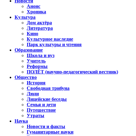
Новости
Анонс
Хроника
Культура
Дом актёра
Литература
Кино
Культурное наследие
Парк культуры и чтения
Образование
Школа и вуз
Учитель
Реформы
ПОЛЁТ (научно-педагогический вестник)
Общество
История
Свободная трибуна
Люди
Лицейские беседы
Семья и дети
Путешествие
Утраты
Наука
Новости и факты
Гуманитарные науки