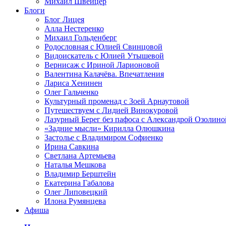
Михаил Швейцер
Блоги
Блог Лицея
Алла Нестеренко
Михаил Гольденберг
Родословная с Юлией Свинцовой
Видоискатель с Юлией Утышевой
Вернисаж с Ириной Ларионовой
Валентина Калачёва. Впечатления
Лариса Хенинен
Олег Гальченко
Культурный променад с Зоей Арнаутовой
Путешествуем с Лидией Винокуровой
Лазурный Берег без пафоса с Александрой Озолино
«Задние мысли» Кирилла Олюшкина
Застолье с Владимиром Софиенко
Ирина Савкина
Светлана Артемьева
Наталья Мешкова
Владимир Берштейн
Екатерина Габалова
Олег Липовецкий
Илона Румянцева
Афиша