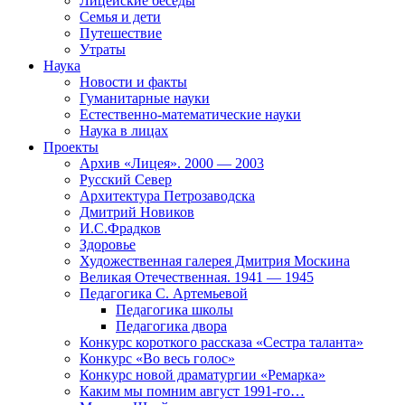
Лицейские беседы
Семья и дети
Путешествие
Утраты
Наука
Новости и факты
Гуманитарные науки
Естественно-математические науки
Наука в лицах
Проекты
Архив «Лицея». 2000 — 2003
Русский Север
Архитектура Петрозаводска
Дмитрий Новиков
И.С.Фрадков
Здоровье
Художественная галерея Дмитрия Москина
Великая Отечественная. 1941 — 1945
Педагогика С. Артемьевой
Педагогика школы
Педагогика двора
Конкурс короткого рассказа «Сестра таланта»
Конкурс «Во весь голос»
Конкурс новой драматургии «Ремарка»
Каким мы помним август 1991-го…