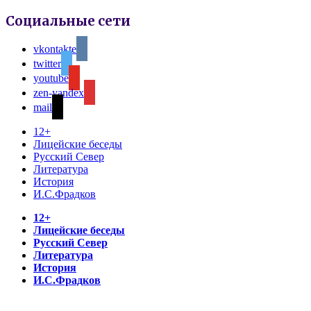
Социальные сети
vkontakte
twitter
youtube
zen-yandex
mail
12+
Лицейские беседы
Русский Север
Литература
История
И.С.Фрадков
12+
Лицейские беседы
Русский Север
Литература
История
И.С.Фрадков