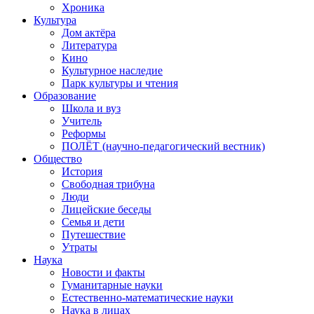
Хроника
Культура
Дом актёра
Литература
Кино
Культурное наследие
Парк культуры и чтения
Образование
Школа и вуз
Учитель
Реформы
ПОЛЁТ (научно-педагогический вестник)
Общество
История
Свободная трибуна
Люди
Лицейские беседы
Семья и дети
Путешествие
Утраты
Наука
Новости и факты
Гуманитарные науки
Естественно-математические науки
Наука в лицах