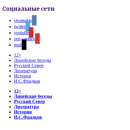
Социальные сети
vkontakte
twitter
youtube
zen-yandex
mail
12+
Лицейские беседы
Русский Север
Литература
История
И.С.Фрадков
12+
Лицейские беседы
Русский Север
Литература
История
И.С.Фрадков