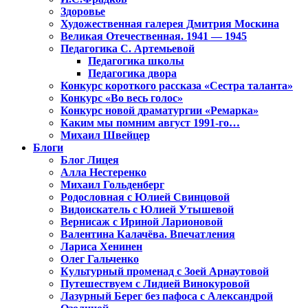
Здоровье
Художественная галерея Дмитрия Москина
Великая Отечественная. 1941 — 1945
Педагогика С. Артемьевой
Педагогика школы
Педагогика двора
Конкурс короткого рассказа «Сестра таланта»
Конкурс «Во весь голос»
Конкурс новой драматургии «Ремарка»
Каким мы помним август 1991-го…
Михаил Швейцер
Блоги
Блог Лицея
Алла Нестеренко
Михаил Гольденберг
Родословная с Юлией Свинцовой
Видоискатель с Юлией Утышевой
Вернисаж с Ириной Ларионовой
Валентина Калачёва. Впечатления
Лариса Хенинен
Олег Гальченко
Культурный променад с Зоей Арнаутовой
Путешествуем с Лидией Винокуровой
Лазурный Берег без пафоса с Александрой