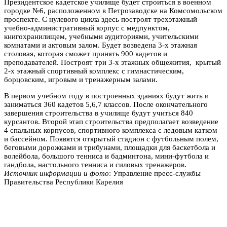
Президентское кадетское училище будет строиться в военном
городке №6, расположенном в Петрозаводске на Комсомольском
проспекте. С нулевого цикла здесь построят трехэтажный
учебно-административный корпус с медпунктом,
книгохранилищем, учебными аудиториями, учительскими
комнатами и актовым залом. Будет возведена 3-х этажная
столовая, которая сможет принять 900 кадетов и
преподавателей. Построят три 3-х этажных общежития, крытый
2-х этажный спортивный комплекс с гимнастическим,
борцовским, игровым и тренажерным залами.
В первом учебном году в построенных зданиях будут жить и
заниматься 360 кадетов 5,6,7 классов. После окончательного
завершения строительства в училище будут учиться 840
курсантов. Второй этап строительства предполагает возведение
4 спальных корпусов, спортивного комплекса с ледовым катком
и бассейном. Появятся открытый стадион с футбольным полем,
беговыми дорожками и трибунами, площадки для баскетбола и
волейбола, большого тенниса и бадминтона, мини-футбола и
гандбола, настольного тенниса и силовых тренажеров.
Источник информации и фото
: Управление пресс-службы
Правительства Республики Карелия