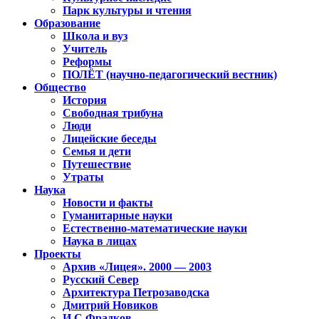
Парк культуры и чтения
Образование
Школа и вуз
Учитель
Реформы
ПОЛЁТ (научно-педагогический вестник)
Общество
История
Свободная трибуна
Люди
Лицейские беседы
Семья и дети
Путешествие
Утраты
Наука
Новости и факты
Гуманитарные науки
Естественно-математические науки
Наука в лицах
Проекты
Архив «Лицея». 2000 — 2003
Русский Север
Архитектура Петрозаводска
Дмитрий Новиков
И.С.Фрадков