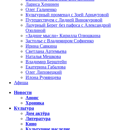
Лариса Хенинен
Олег Гальченко
Культурный променад с Зоей Арнаутовой
Путешествуем с Лидией Винокуровой
Лазурный Берег без пафоса с Александрой
Озолиной
«Задние мысли» Кирилла Олюшкина
Застолье с Владимиром Софиенко
Ирина Савкина
Светлана Артемьева
Наталья Мешкова
Владимир Берштейн
Екатерина Габалова
Олег Липовецкий
Илона Румянцева
Афиша
Новости
Анонс
Хроника
Культура
Дом актёра
Литература
Кино
Культурное наследие