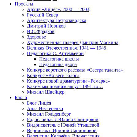
Проекты
Архив «Лицея». 2000 — 2003
Русский Север
Архитектура Петрозаводска
Дмитрий Новиков
И.С.Фрадков
Здоровье
Художественная галерея Дмитрия Москина
Великая Отечественная. 1941 — 1945
Педагогика С. Артемьевой
Педагогика школы
Педагогика двора
Конкурс короткого рассказа «Сестра таланта»
Конкурс «Во весь голос»
Конкурс новой драматургии «Ремарка»
Каким мы помним август 1991-го…
Михаил Швейцер
Блоги
Блог Лицея
Алла Нестеренко
Михаил Гольденберг
Родословная с Юлией Свинцовой
Видоискатель с Юлией Утышевой
Вернисаж с Ириной Ларионовой
Валентина Калачёва. Впечатления