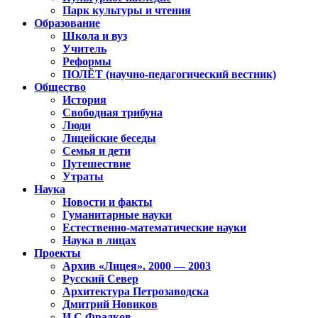
Парк культуры и чтения
Образование
Школа и вуз
Учитель
Реформы
ПОЛЁТ (научно-педагогический вестник)
Общество
История
Свободная трибуна
Люди
Лицейские беседы
Семья и дети
Путешествие
Утраты
Наука
Новости и факты
Гуманитарные науки
Естественно-математические науки
Наука в лицах
Проекты
Архив «Лицея». 2000 — 2003
Русский Север
Архитектура Петрозаводска
Дмитрий Новиков
И.С.Фрадков