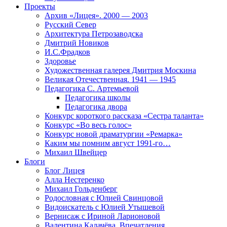
Проекты
Архив «Лицея». 2000 — 2003
Русский Север
Архитектура Петрозаводска
Дмитрий Новиков
И.С.Фрадков
Здоровье
Художественная галерея Дмитрия Москина
Великая Отечественная. 1941 — 1945
Педагогика С. Артемьевой
Педагогика школы
Педагогика двора
Конкурс короткого рассказа «Сестра таланта»
Конкурс «Во весь голос»
Конкурс новой драматургии «Ремарка»
Каким мы помним август 1991-го…
Михаил Швейцер
Блоги
Блог Лицея
Алла Нестеренко
Михаил Гольденберг
Родословная с Юлией Свинцовой
Видоискатель с Юлией Утышевой
Вернисаж с Ириной Ларионовой
Валентина Калачёва. Впечатления