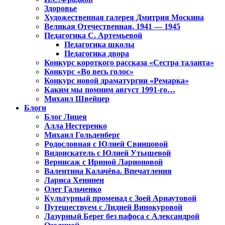
Здоровье
Художественная галерея Дмитрия Москина
Великая Отечественная. 1941 — 1945
Педагогика С. Артемьевой
Педагогика школы
Педагогика двора
Конкурс короткого рассказа «Сестра таланта»
Конкурс «Во весь голос»
Конкурс новой драматургии «Ремарка»
Каким мы помним август 1991-го…
Михаил Швейцер
Блоги
Блог Лицея
Алла Нестеренко
Михаил Гольденберг
Родословная с Юлией Свинцовой
Видоискатель с Юлией Утышевой
Вернисаж с Ириной Ларионовой
Валентина Калачёва. Впечатления
Лариса Хенинен
Олег Гальченко
Культурный променад с Зоей Арнаутовой
Путешествуем с Лидией Винокуровой
Лазурный Берег без пафоса с Александрой