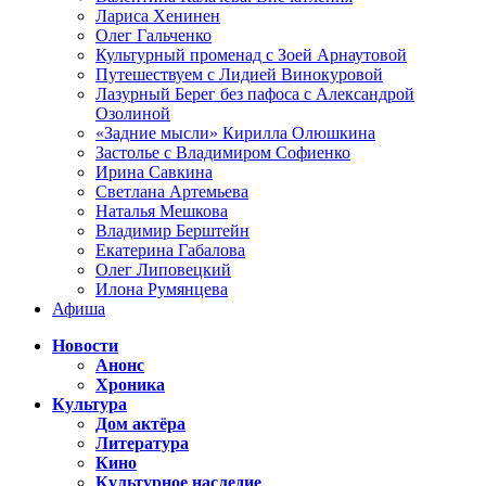
Лариса Хенинен
Олег Гальченко
Культурный променад с Зоей Арнаутовой
Путешествуем с Лидией Винокуровой
Лазурный Берег без пафоса с Александрой
Озолиной
«Задние мысли» Кирилла Олюшкина
Застолье с Владимиром Софиенко
Ирина Савкина
Светлана Артемьева
Наталья Мешкова
Владимир Берштейн
Екатерина Габалова
Олег Липовецкий
Илона Румянцева
Афиша
Новости
Анонс
Хроника
Культура
Дом актёра
Литература
Кино
Культурное наследие