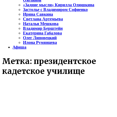
Озолиной
«Задние мысли» Кирилла Олюшкина
Застолье с Владимиром Софиенко
Ирина Савкина
Светлана Артемьева
Наталья Мешкова
Владимир Берштейн
Екатерина Габалова
Олег Липовецкий
Илона Румянцева
Афиша
Метка:
президентское
кадетское училище