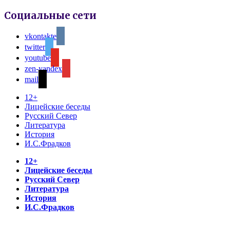
Социальные сети
vkontakte
twitter
youtube
zen-yandex
mail
12+
Лицейские беседы
Русский Север
Литература
История
И.С.Фрадков
12+
Лицейские беседы
Русский Север
Литература
История
И.С.Фрадков