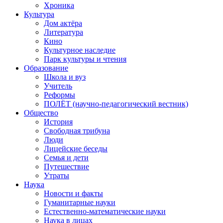
Хроника
Культура
Дом актёра
Литература
Кино
Культурное наследие
Парк культуры и чтения
Образование
Школа и вуз
Учитель
Реформы
ПОЛЁТ (научно-педагогический вестник)
Общество
История
Свободная трибуна
Люди
Лицейские беседы
Семья и дети
Путешествие
Утраты
Наука
Новости и факты
Гуманитарные науки
Естественно-математические науки
Наука в лицах