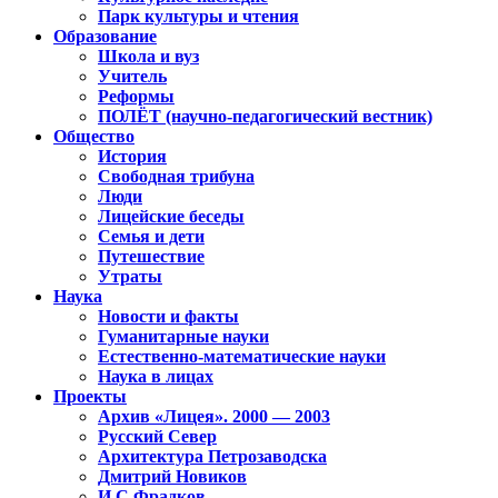
Парк культуры и чтения
Образование
Школа и вуз
Учитель
Реформы
ПОЛЁТ (научно-педагогический вестник)
Общество
История
Свободная трибуна
Люди
Лицейские беседы
Семья и дети
Путешествие
Утраты
Наука
Новости и факты
Гуманитарные науки
Естественно-математические науки
Наука в лицах
Проекты
Архив «Лицея». 2000 — 2003
Русский Север
Архитектура Петрозаводска
Дмитрий Новиков
И.С.Фрадков