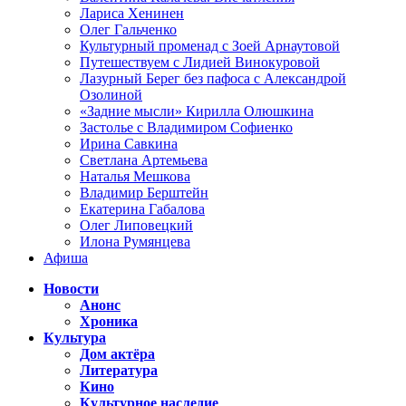
Лариса Хенинен
Олег Гальченко
Культурный променад с Зоей Арнаутовой
Путешествуем с Лидией Винокуровой
Лазурный Берег без пафоса с Александрой
Озолиной
«Задние мысли» Кирилла Олюшкина
Застолье с Владимиром Софиенко
Ирина Савкина
Светлана Артемьева
Наталья Мешкова
Владимир Берштейн
Екатерина Габалова
Олег Липовецкий
Илона Румянцева
Афиша
Новости
Анонс
Хроника
Культура
Дом актёра
Литература
Кино
Культурное наследие