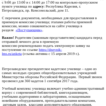
с 9:00 до 13:00 и с 14:00 до 17:00 на контрольно-пропускном
пункте училища по
адресу
: Республика Карелия, г.
Петрозаводск, пр. Комсомольский, дом 11.
С перечнем документов, необходимых для предоставления в
приемную комиссию училища; этапами работы приемной
комиссии, можно ознакомиться на сайте училища в
разделе
«Поступающим»
.
Важно!
Родителям (законным представителям) кандидата перед
отправкой личного дела в приемную
комиссию рекомендовано подать электронную заявку на
поступление по ссылке
https://dnevnik-
lms.ru/anketa
(ссылка активна с 15 апреля 2019 г.).
Петрозаводское президентское кадетское училище – одно из
самых молодых средних общеобразовательных учреждений
Министерства обороны Российской Федерации. Первый звонок
прозвенел для 360 кадетов 1 сентября 2017 года.
Учебный комплекс училища включает учебно-административный
корпус с современной библиотекой, книгохранилищем,
учебными аудиториями и лабораториями, оснащенными
новейшим оборудованием, преподавательскими комнатами,
актовым залом, классами дополнительного образования,