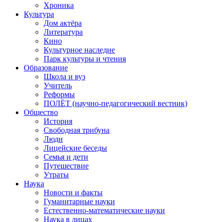
Хроника
Культура
Дом актёра
Литература
Кино
Культурное наследие
Парк культуры и чтения
Образование
Школа и вуз
Учитель
Реформы
ПОЛЁТ (научно-педагогический вестник)
Общество
История
Свободная трибуна
Люди
Лицейские беседы
Семья и дети
Путешествие
Утраты
Наука
Новости и факты
Гуманитарные науки
Естественно-математические науки
Наука в лицах