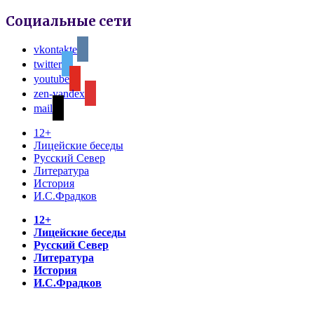
Социальные сети
vkontakte
twitter
youtube
zen-yandex
mail
12+
Лицейские беседы
Русский Север
Литература
История
И.С.Фрадков
12+
Лицейские беседы
Русский Север
Литература
История
И.С.Фрадков