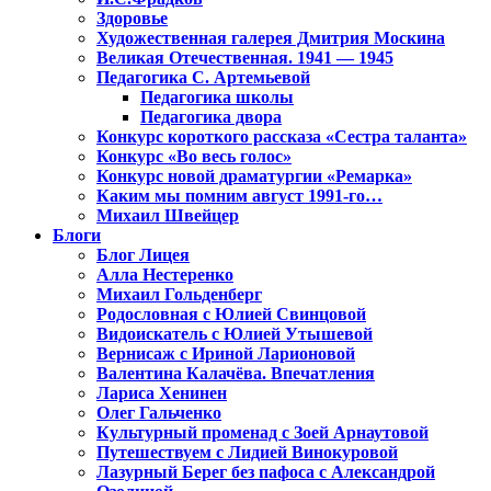
Здоровье
Художественная галерея Дмитрия Москина
Великая Отечественная. 1941 — 1945
Педагогика С. Артемьевой
Педагогика школы
Педагогика двора
Конкурс короткого рассказа «Сестра таланта»
Конкурс «Во весь голос»
Конкурс новой драматургии «Ремарка»
Каким мы помним август 1991-го…
Михаил Швейцер
Блоги
Блог Лицея
Алла Нестеренко
Михаил Гольденберг
Родословная с Юлией Свинцовой
Видоискатель с Юлией Утышевой
Вернисаж с Ириной Ларионовой
Валентина Калачёва. Впечатления
Лариса Хенинен
Олег Гальченко
Культурный променад с Зоей Арнаутовой
Путешествуем с Лидией Винокуровой
Лазурный Берег без пафоса с Александрой