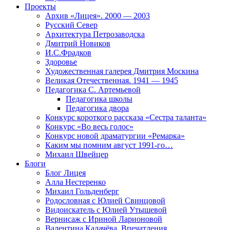
Проекты
Архив «Лицея». 2000 — 2003
Русский Север
Архитектура Петрозаводска
Дмитрий Новиков
И.С.Фрадков
Здоровье
Художественная галерея Дмитрия Москина
Великая Отечественная. 1941 — 1945
Педагогика С. Артемьевой
Педагогика школы
Педагогика двора
Конкурс короткого рассказа «Сестра таланта»
Конкурс «Во весь голос»
Конкурс новой драматургии «Ремарка»
Каким мы помним август 1991-го…
Михаил Швейцер
Блоги
Блог Лицея
Алла Нестеренко
Михаил Гольденберг
Родословная с Юлией Свинцовой
Видоискатель с Юлией Утышевой
Вернисаж с Ириной Ларионовой
Валентина Калачёва. Впечатления