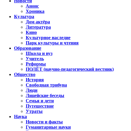
Новости
Анонс
Хроника
Культура
Дом актёра
Литература
Кино
Культурное наследие
Парк культуры и чтения
Образование
Школа и вуз
Учитель
Реформы
ПОЛЁТ (научно-педагогический вестник)
Общество
История
Свободная трибуна
Люди
Лицейские беседы
Семья и дети
Путешествие
Утраты
Наука
Новости и факты
Гуманитарные науки