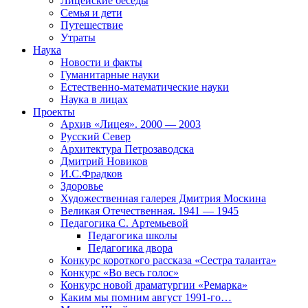
Лицейские беседы
Семья и дети
Путешествие
Утраты
Наука
Новости и факты
Гуманитарные науки
Естественно-математические науки
Наука в лицах
Проекты
Архив «Лицея». 2000 — 2003
Русский Север
Архитектура Петрозаводска
Дмитрий Новиков
И.С.Фрадков
Здоровье
Художественная галерея Дмитрия Москина
Великая Отечественная. 1941 — 1945
Педагогика С. Артемьевой
Педагогика школы
Педагогика двора
Конкурс короткого рассказа «Сестра таланта»
Конкурс «Во весь голос»
Конкурс новой драматургии «Ремарка»
Каким мы помним август 1991-го…