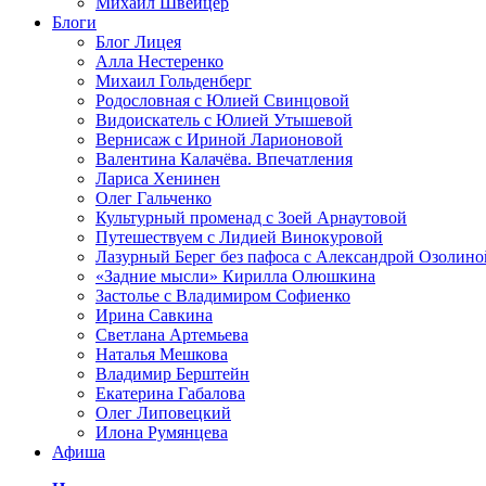
Михаил Швейцер
Блоги
Блог Лицея
Алла Нестеренко
Михаил Гольденберг
Родословная с Юлией Свинцовой
Видоискатель с Юлией Утышевой
Вернисаж с Ириной Ларионовой
Валентина Калачёва. Впечатления
Лариса Хенинен
Олег Гальченко
Культурный променад с Зоей Арнаутовой
Путешествуем с Лидией Винокуровой
Лазурный Берег без пафоса с Александрой Озолино
«Задние мысли» Кирилла Олюшкина
Застолье с Владимиром Софиенко
Ирина Савкина
Светлана Артемьева
Наталья Мешкова
Владимир Берштейн
Екатерина Габалова
Олег Липовецкий
Илона Румянцева
Афиша