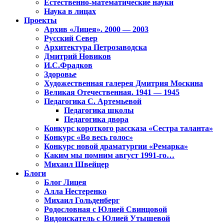
Естественно-математические науки
Наука в лицах
Проекты
Архив «Лицея». 2000 — 2003
Русский Север
Архитектура Петрозаводска
Дмитрий Новиков
И.С.Фрадков
Здоровье
Художественная галерея Дмитрия Москина
Великая Отечественная. 1941 — 1945
Педагогика С. Артемьевой
Педагогика школы
Педагогика двора
Конкурс короткого рассказа «Сестра таланта»
Конкурс «Во весь голос»
Конкурс новой драматургии «Ремарка»
Каким мы помним август 1991-го…
Михаил Швейцер
Блоги
Блог Лицея
Алла Нестеренко
Михаил Гольденберг
Родословная с Юлией Свинцовой
Видоискатель с Юлией Утышевой