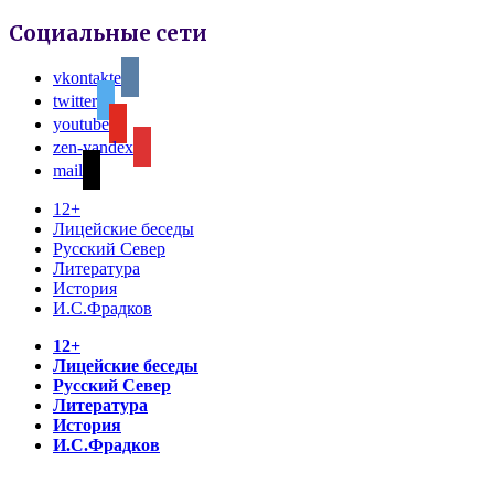
Социальные сети
vkontakte
twitter
youtube
zen-yandex
mail
12+
Лицейские беседы
Русский Север
Литература
История
И.С.Фрадков
12+
Лицейские беседы
Русский Север
Литература
История
И.С.Фрадков