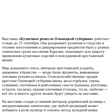
Выставка
«Кузнечное ремесло Олонецкой губернии»
работает
только до 25 сентября. Она раскрывает различия и сходство в
технике изготовления и декорирования предметов быта у разных
этнических групп населения Карелии, показывает всю широту
применения кузнечных изделий в повседневной крестьянской
жизни.
Мир домашнего очага, интерьер крестьянской усадьбы,
церковное убранство — везде были предметы, выкованные
умелыми руками кузнецов. Сельскохозяйственные орудия
крестьян Олонецкой губернии (вилы, косы-горбуши, серпы,
сошники), охотничьи и рыболовные снасти (капканы, рогатины,
остроги, грузила), орудия плотников (топоры, тесла, скобели) —
всё это и многое другое можно будет увидеть на выставке.
На выставке создан условный интерьер деревенской кузницы с
интерактивными элементами, где любой желающий может
побывать в роли кузнеца и освоить метод холодной ковки.