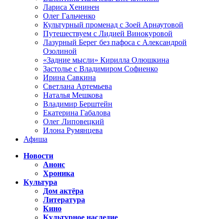
Лариса Хенинен
Олег Гальченко
Культурный променад с Зоей Арнаутовой
Путешествуем с Лидией Винокуровой
Лазурный Берег без пафоса с Александрой
Озолиной
«Задние мысли» Кирилла Олюшкина
Застолье с Владимиром Софиенко
Ирина Савкина
Светлана Артемьева
Наталья Мешкова
Владимир Берштейн
Екатерина Габалова
Олег Липовецкий
Илона Румянцева
Афиша
Новости
Анонс
Хроника
Культура
Дом актёра
Литература
Кино
Культурное наследие