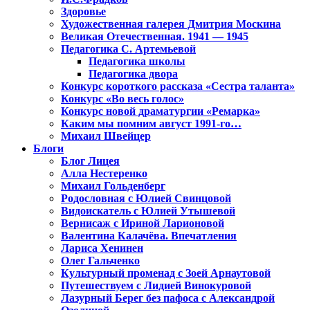
Здоровье
Художественная галерея Дмитрия Москина
Великая Отечественная. 1941 — 1945
Педагогика С. Артемьевой
Педагогика школы
Педагогика двора
Конкурс короткого рассказа «Сестра таланта»
Конкурс «Во весь голос»
Конкурс новой драматургии «Ремарка»
Каким мы помним август 1991-го…
Михаил Швейцер
Блоги
Блог Лицея
Алла Нестеренко
Михаил Гольденберг
Родословная с Юлией Свинцовой
Видоискатель с Юлией Утышевой
Вернисаж с Ириной Ларионовой
Валентина Калачёва. Впечатления
Лариса Хенинен
Олег Гальченко
Культурный променад с Зоей Арнаутовой
Путешествуем с Лидией Винокуровой
Лазурный Берег без пафоса с Александрой