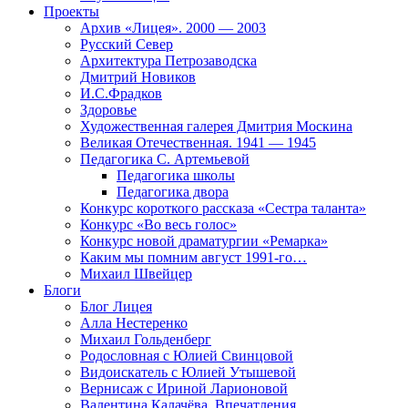
Проекты
Архив «Лицея». 2000 — 2003
Русский Север
Архитектура Петрозаводска
Дмитрий Новиков
И.С.Фрадков
Здоровье
Художественная галерея Дмитрия Москина
Великая Отечественная. 1941 — 1945
Педагогика С. Артемьевой
Педагогика школы
Педагогика двора
Конкурс короткого рассказа «Сестра таланта»
Конкурс «Во весь голос»
Конкурс новой драматургии «Ремарка»
Каким мы помним август 1991-го…
Михаил Швейцер
Блоги
Блог Лицея
Алла Нестеренко
Михаил Гольденберг
Родословная с Юлией Свинцовой
Видоискатель с Юлией Утышевой
Вернисаж с Ириной Ларионовой
Валентина Калачёва. Впечатления