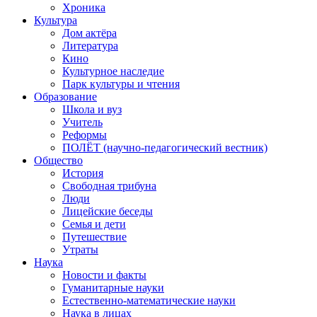
Хроника
Культура
Дом актёра
Литература
Кино
Культурное наследие
Парк культуры и чтения
Образование
Школа и вуз
Учитель
Реформы
ПОЛЁТ (научно-педагогический вестник)
Общество
История
Свободная трибуна
Люди
Лицейские беседы
Семья и дети
Путешествие
Утраты
Наука
Новости и факты
Гуманитарные науки
Естественно-математические науки
Наука в лицах