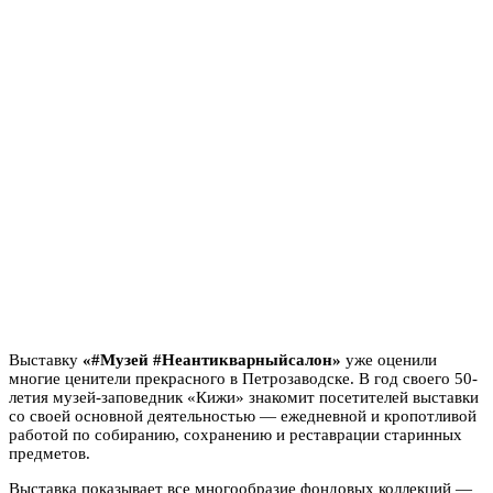
Выставку
«#Музей #Неантикварныйсалон»
уже оценили
многие ценители прекрасного в Петрозаводске. В год своего 50-
летия музей-заповедник «Кижи» знакомит посетителей выставки
со своей основной деятельностью — ежедневной и кропотливой
работой по собиранию, сохранению и реставрации старинных
предметов.
Выставка показывает все многообразие фондовых коллекций —