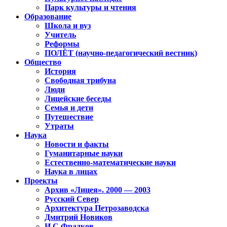
Парк культуры и чтения
Образование
Школа и вуз
Учитель
Реформы
ПОЛЁТ (научно-педагогический вестник)
Общество
История
Свободная трибуна
Люди
Лицейские беседы
Семья и дети
Путешествие
Утраты
Наука
Новости и факты
Гуманитарные науки
Естественно-математические науки
Наука в лицах
Проекты
Архив «Лицея». 2000 — 2003
Русский Север
Архитектура Петрозаводска
Дмитрий Новиков
И.С.Фрадков