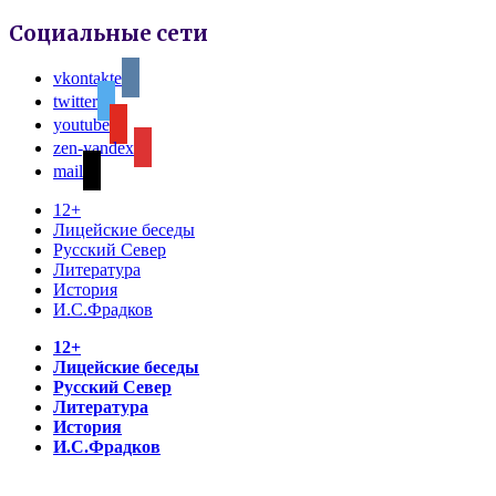
Социальные сети
vkontakte
twitter
youtube
zen-yandex
mail
12+
Лицейские беседы
Русский Север
Литература
История
И.С.Фрадков
12+
Лицейские беседы
Русский Север
Литература
История
И.С.Фрадков