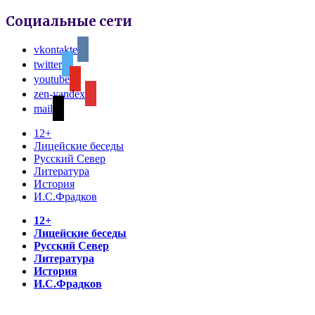
Социальные сети
vkontakte
twitter
youtube
zen-yandex
mail
12+
Лицейские беседы
Русский Север
Литература
История
И.С.Фрадков
12+
Лицейские беседы
Русский Север
Литература
История
И.С.Фрадков