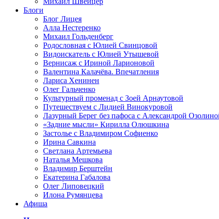
Михаил Швейцер
Блоги
Блог Лицея
Алла Нестеренко
Михаил Гольденберг
Родословная с Юлией Свинцовой
Видоискатель с Юлией Утышевой
Вернисаж с Ириной Ларионовой
Валентина Калачёва. Впечатления
Лариса Хенинен
Олег Гальченко
Культурный променад с Зоей Арнаутовой
Путешествуем с Лидией Винокуровой
Лазурный Берег без пафоса с Александрой Озолино
«Задние мысли» Кирилла Олюшкина
Застолье с Владимиром Софиенко
Ирина Савкина
Светлана Артемьева
Наталья Мешкова
Владимир Берштейн
Екатерина Габалова
Олег Липовецкий
Илона Румянцева
Афиша