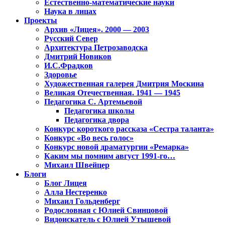
Естественно-математические науки
Наука в лицах
Проекты
Архив «Лицея». 2000 — 2003
Русский Север
Архитектура Петрозаводска
Дмитрий Новиков
И.С.Фрадков
Здоровье
Художественная галерея Дмитрия Москина
Великая Отечественная. 1941 — 1945
Педагогика С. Артемьевой
Педагогика школы
Педагогика двора
Конкурс короткого рассказа «Сестра таланта»
Конкурс «Во весь голос»
Конкурс новой драматургии «Ремарка»
Каким мы помним август 1991-го…
Михаил Швейцер
Блоги
Блог Лицея
Алла Нестеренко
Михаил Гольденберг
Родословная с Юлией Свинцовой
Видоискатель с Юлией Утышевой