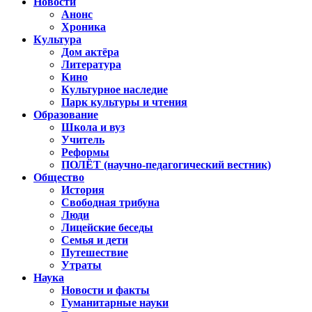
Новости
Анонс
Хроника
Культура
Дом актёра
Литература
Кино
Культурное наследие
Парк культуры и чтения
Образование
Школа и вуз
Учитель
Реформы
ПОЛЁТ (научно-педагогический вестник)
Общество
История
Свободная трибуна
Люди
Лицейские беседы
Семья и дети
Путешествие
Утраты
Наука
Новости и факты
Гуманитарные науки