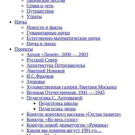
Лицейские беседы
Семья и дети
Путешествие
Утраты
Наука
Новости и факты
Гуманитарные науки
Естественно-математические науки
Наука в лицах
Проекты
Архив «Лицея». 2000 — 2003
Русский Север
Архитектура Петрозаводска
Дмитрий Новиков
И.С.Фрадков
Здоровье
Художественная галерея Дмитрия Москина
Великая Отечественная. 1941 — 1945
Педагогика С. Артемьевой
Педагогика школы
Педагогика двора
Конкурс короткого рассказа «Сестра таланта»
Конкурс «Во весь голос»
Конкурс новой драматургии «Ремарка»
Каким мы помним август 1991-го…