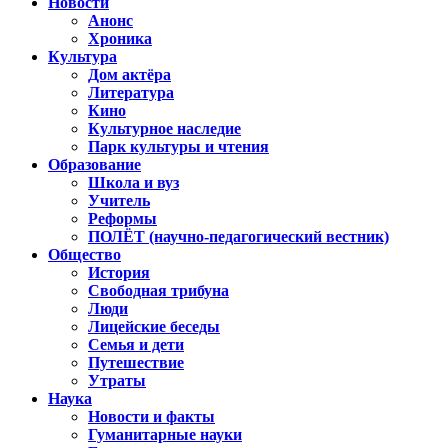
Новости
Анонс
Хроника
Культура
Дом актёра
Литература
Кино
Культурное наследие
Парк культуры и чтения
Образование
Школа и вуз
Учитель
Реформы
ПОЛЁТ (научно-педагогический вестник)
Общество
История
Свободная трибуна
Люди
Лицейские беседы
Семья и дети
Путешествие
Утраты
Наука
Новости и факты
Гуманитарные науки