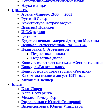
Естественно-математические науки
Наука в лицах
Проекты
Архив «Лицея». 2000 — 2003
Русский Север
Архитектура Петрозаводска
Дмитрий Новиков
И.С.Фрадков
Здоровье
Художественная галерея Дмитрия Москина
Великая Отечественная. 1941 — 1945
Педагогика С. Артемьевой
Педагогика школы
Педагогика двора
Конкурс короткого рассказа «Сестра таланта»
Конкурс «Во весь голос»
Конкурс новой драматургии «Ремарка»
Каким мы помним август 1991-го…
Михаил Швейцер
Блоги
Блог Лицея
Алла Нестеренко
Михаил Гольденберг
Родословная с Юлией Свинцовой
Видоискатель с Юлией Утышевой