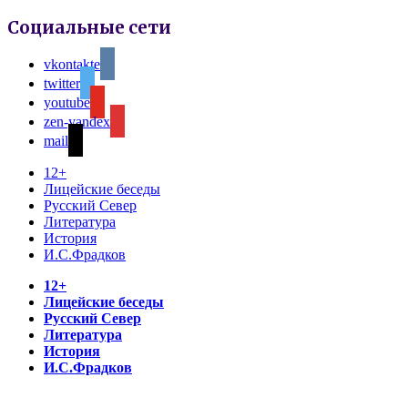
Социальные сети
vkontakte
twitter
youtube
zen-yandex
mail
12+
Лицейские беседы
Русский Север
Литература
История
И.С.Фрадков
12+
Лицейские беседы
Русский Север
Литература
История
И.С.Фрадков