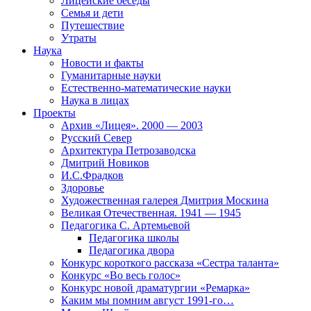
Лицейские беседы
Семья и дети
Путешествие
Утраты
Наука
Новости и факты
Гуманитарные науки
Естественно-математические науки
Наука в лицах
Проекты
Архив «Лицея». 2000 — 2003
Русский Север
Архитектура Петрозаводска
Дмитрий Новиков
И.С.Фрадков
Здоровье
Художественная галерея Дмитрия Москина
Великая Отечественная. 1941 — 1945
Педагогика С. Артемьевой
Педагогика школы
Педагогика двора
Конкурс короткого рассказа «Сестра таланта»
Конкурс «Во весь голос»
Конкурс новой драматургии «Ремарка»
Каким мы помним август 1991-го…