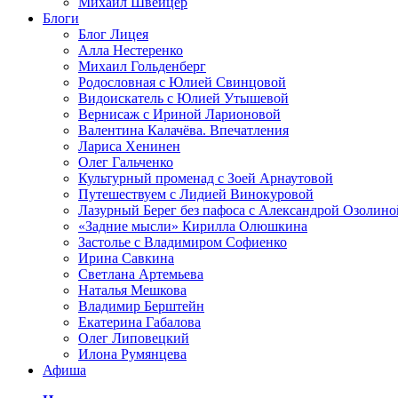
Михаил Швейцер
Блоги
Блог Лицея
Алла Нестеренко
Михаил Гольденберг
Родословная с Юлией Свинцовой
Видоискатель с Юлией Утышевой
Вернисаж с Ириной Ларионовой
Валентина Калачёва. Впечатления
Лариса Хенинен
Олег Гальченко
Культурный променад с Зоей Арнаутовой
Путешествуем с Лидией Винокуровой
Лазурный Берег без пафоса с Александрой Озолино
«Задние мысли» Кирилла Олюшкина
Застолье с Владимиром Софиенко
Ирина Савкина
Светлана Артемьева
Наталья Мешкова
Владимир Берштейн
Екатерина Габалова
Олег Липовецкий
Илона Румянцева
Афиша