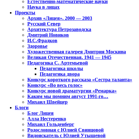
Естественно-математические науки
Наука в лицах
Проекты
Архив «Лицея». 2000 — 2003
Русский Север
Архитектура Петрозаводска
Дмитрий Новиков
И.С.Фрадков
Здоровье
Художественная галерея Дмитрия Москина
Великая Отечественная. 1941 — 1945
Педагогика С. Артемьевой
Педагогика школы
Педагогика двора
Конкурс короткого рассказа «Сестра таланта»
Конкурс «Во весь голос»
Конкурс новой драматургии «Ремарка»
Каким мы помним август 1991-го…
Михаил Швейцер
Блоги
Блог Лицея
Алла Нестеренко
Михаил Гольденберг
Родословная с Юлией Свинцовой
Видоискатель с Юлией Утышевой