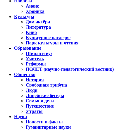
Новости
Анонс
Хроника
Культура
Дом актёра
Литература
Кино
Культурное наследие
Парк культуры и чтения
Образование
Школа и вуз
Учитель
Реформы
ПОЛЁТ (научно-педагогический вестник)
Общество
История
Свободная трибуна
Люди
Лицейские беседы
Семья и дети
Путешествие
Утраты
Наука
Новости и факты
Гуманитарные науки