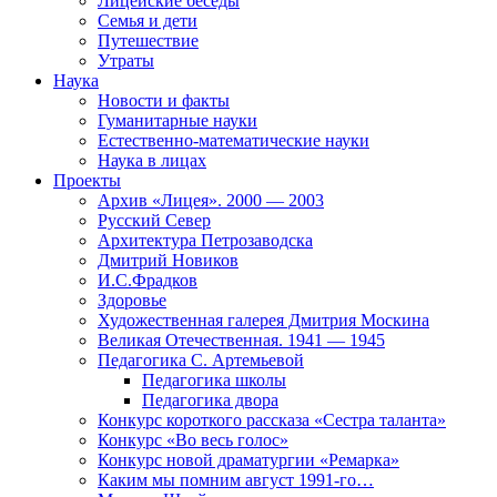
Лицейские беседы
Семья и дети
Путешествие
Утраты
Наука
Новости и факты
Гуманитарные науки
Естественно-математические науки
Наука в лицах
Проекты
Архив «Лицея». 2000 — 2003
Русский Север
Архитектура Петрозаводска
Дмитрий Новиков
И.С.Фрадков
Здоровье
Художественная галерея Дмитрия Москина
Великая Отечественная. 1941 — 1945
Педагогика С. Артемьевой
Педагогика школы
Педагогика двора
Конкурс короткого рассказа «Сестра таланта»
Конкурс «Во весь голос»
Конкурс новой драматургии «Ремарка»
Каким мы помним август 1991-го…