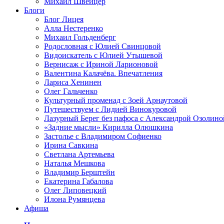
Михаил Швейцер
Блоги
Блог Лицея
Алла Нестеренко
Михаил Гольденберг
Родословная с Юлией Свинцовой
Видоискатель с Юлией Утышевой
Вернисаж с Ириной Ларионовой
Валентина Калачёва. Впечатления
Лариса Хенинен
Олег Гальченко
Культурный променад с Зоей Арнаутовой
Путешествуем с Лидией Винокуровой
Лазурный Берег без пафоса с Александрой Озолино
«Задние мысли» Кирилла Олюшкина
Застолье с Владимиром Софиенко
Ирина Савкина
Светлана Артемьева
Наталья Мешкова
Владимир Берштейн
Екатерина Габалова
Олег Липовецкий
Илона Румянцева
Афиша