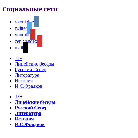
Социальные сети
vkontakte
twitter
youtube
zen-yandex
mail
12+
Лицейские беседы
Русский Север
Литература
История
И.С.Фрадков
12+
Лицейские беседы
Русский Север
Литература
История
И.С.Фрадков