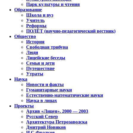
Парк культуры и чтения
Образование
Школа и вуз
Учитель
Реформы
ПОЛЁТ (научно-педагогический вестник)
Общество
История
Свободная трибуна
Люди
Лицейские беседы
Семья и дети
Путешествие
Утраты
Наука
Новости и факты
Гуманитарные науки
Естественно-математические науки
Наука в лицах
Проекты
Архив «Лицея». 2000 — 2003
Русский Север
Архитектура Петрозаводска
Дмитрий Новиков
И.С.Фрадков