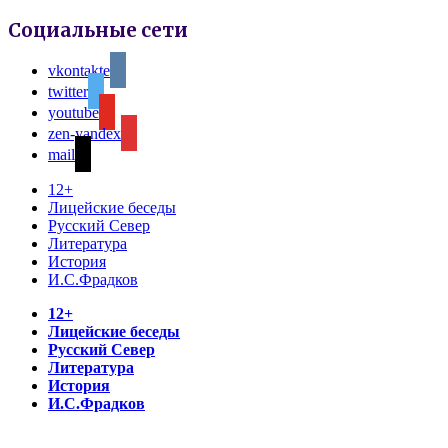
Социальные сети
vkontakte
twitter
youtube
zen-yandex
mail
12+
Лицейские беседы
Русский Север
Литература
История
И.С.Фрадков
12+
Лицейские беседы
Русский Север
Литература
История
И.С.Фрадков