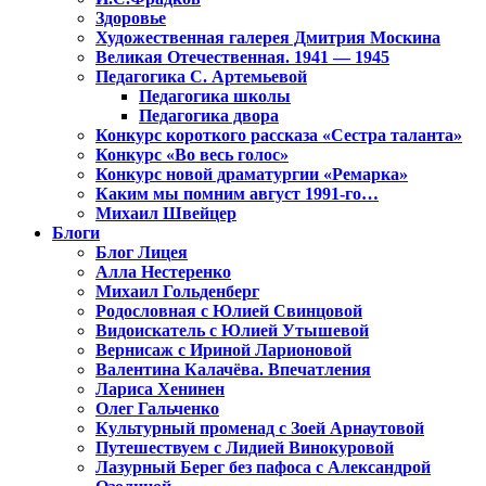
Здоровье
Художественная галерея Дмитрия Москина
Великая Отечественная. 1941 — 1945
Педагогика С. Артемьевой
Педагогика школы
Педагогика двора
Конкурс короткого рассказа «Сестра таланта»
Конкурс «Во весь голос»
Конкурс новой драматургии «Ремарка»
Каким мы помним август 1991-го…
Михаил Швейцер
Блоги
Блог Лицея
Алла Нестеренко
Михаил Гольденберг
Родословная с Юлией Свинцовой
Видоискатель с Юлией Утышевой
Вернисаж с Ириной Ларионовой
Валентина Калачёва. Впечатления
Лариса Хенинен
Олег Гальченко
Культурный променад с Зоей Арнаутовой
Путешествуем с Лидией Винокуровой
Лазурный Берег без пафоса с Александрой