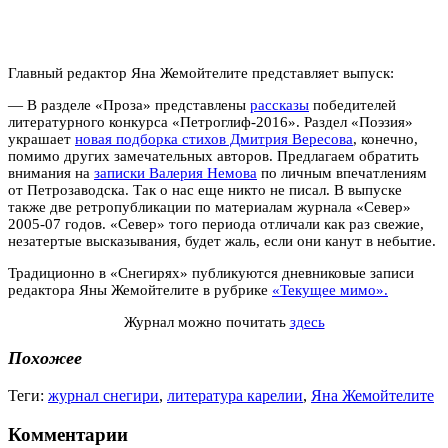
Главный редактор Яна Жемойтелите представляет выпуск:
— В разделе «Проза» представлены
рассказы
победителей
литературного конкурса «Петроглиф-2016». Раздел «Поэзия»
украшает
новая подборка стихов Дмитрия Вересова
, конечно,
помимо других замечательных авторов. Предлагаем обратить
внимания на
записки Валерия Немова
по личным впечатлениям
от Петрозаводска. Так о нас еще никто не писал. В выпуске
также две ретропубликации по материалам журнала «Север»
2005-07 годов. «Север» того периода отличали как раз свежие,
незатертые высказывания, будет жаль, если они канут в небытие.
Традиционно в «Снегирях» публикуются дневниковые записи
редактора Яны Жемойтелите в рубрике
«Текущее мимо».
Журнал можно почитать
здесь
Похожее
Теги:
журнал снегири
,
литература карелии
,
Яна Жемойтелите
Комментарии