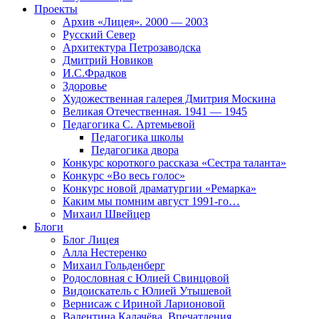
Проекты
Архив «Лицея». 2000 — 2003
Русский Север
Архитектура Петрозаводска
Дмитрий Новиков
И.С.Фрадков
Здоровье
Художественная галерея Дмитрия Москина
Великая Отечественная. 1941 — 1945
Педагогика С. Артемьевой
Педагогика школы
Педагогика двора
Конкурс короткого рассказа «Сестра таланта»
Конкурс «Во весь голос»
Конкурс новой драматургии «Ремарка»
Каким мы помним август 1991-го…
Михаил Швейцер
Блоги
Блог Лицея
Алла Нестеренко
Михаил Гольденберг
Родословная с Юлией Свинцовой
Видоискатель с Юлией Утышевой
Вернисаж с Ириной Ларионовой
Валентина Калачёва. Впечатления