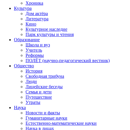
Хроника
Культура
Дом актёра
Литература
Кино
Культурное наследие
Парк культуры и чтения
Образование
Школа и вуз
Учитель
Реформы
ПОЛЁТ (научно-педагогический вестник)
Общество
История
Свободная трибуна
Люди
Лицейские беседы
Семья и дети
Путешествие
Утраты
Наука
Новости и факты
Гуманитарные науки
Естественно-математические науки
Наука в лицах