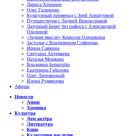
Лариса Хенинен
Олег Гальченко
Культурный променад с Зоей Арнаутовой
Путешествуем с Лидией Винокуровой
Лазурный Берег без пафоса с Александрой
Озолиной
«Задние мысли» Кирилла Олюшкина
Застолье с Владимиром Софиенко
Ирина Савкина
Светлана Артемьева
Наталья Мешкова
Владимир Берштейн
Екатерина Габалова
Олег Липовецкий
Илона Румянцева
Афиша
Новости
Анонс
Хроника
Культура
Дом актёра
Литература
Кино
Культурное наследие