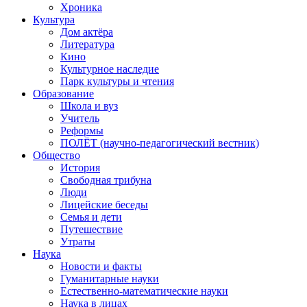
Хроника
Культура
Дом актёра
Литература
Кино
Культурное наследие
Парк культуры и чтения
Образование
Школа и вуз
Учитель
Реформы
ПОЛЁТ (научно-педагогический вестник)
Общество
История
Свободная трибуна
Люди
Лицейские беседы
Семья и дети
Путешествие
Утраты
Наука
Новости и факты
Гуманитарные науки
Естественно-математические науки
Наука в лицах