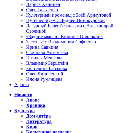
Лариса Хенинен
Олег Гальченко
Культурный променад с Зоей Арнаутовой
Путешествуем с Лидией Винокуровой
Лазурный Берег без пафоса с Александрой
Озолиной
«Задние мысли» Кирилла Олюшкина
Застолье с Владимиром Софиенко
Ирина Савкина
Светлана Артемьева
Наталья Мешкова
Владимир Берштейн
Екатерина Габалова
Олег Липовецкий
Илона Румянцева
Афиша
Новости
Анонс
Хроника
Культура
Дом актёра
Литература
Кино
Культурное наследие