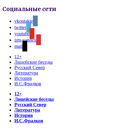
Социальные сети
vkontakte
twitter
youtube
zen-yandex
mail
12+
Лицейские беседы
Русский Север
Литература
История
И.С.Фрадков
12+
Лицейские беседы
Русский Север
Литература
История
И.С.Фрадков