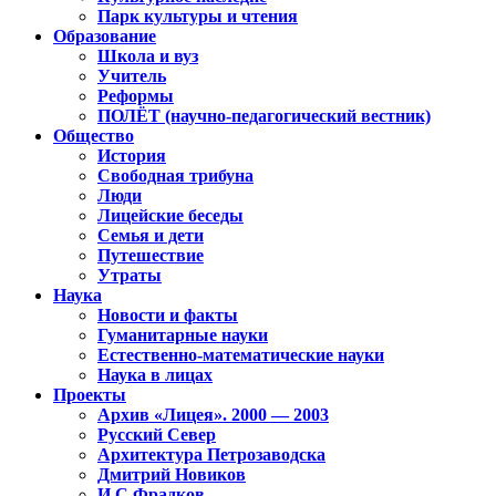
Парк культуры и чтения
Образование
Школа и вуз
Учитель
Реформы
ПОЛЁТ (научно-педагогический вестник)
Общество
История
Свободная трибуна
Люди
Лицейские беседы
Семья и дети
Путешествие
Утраты
Наука
Новости и факты
Гуманитарные науки
Естественно-математические науки
Наука в лицах
Проекты
Архив «Лицея». 2000 — 2003
Русский Север
Архитектура Петрозаводска
Дмитрий Новиков
И.С.Фрадков