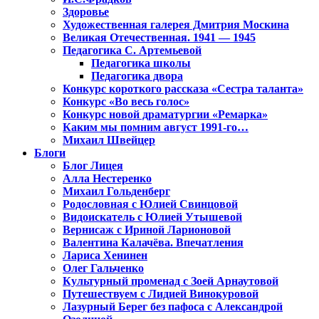
Здоровье
Художественная галерея Дмитрия Москина
Великая Отечественная. 1941 — 1945
Педагогика С. Артемьевой
Педагогика школы
Педагогика двора
Конкурс короткого рассказа «Сестра таланта»
Конкурс «Во весь голос»
Конкурс новой драматургии «Ремарка»
Каким мы помним август 1991-го…
Михаил Швейцер
Блоги
Блог Лицея
Алла Нестеренко
Михаил Гольденберг
Родословная с Юлией Свинцовой
Видоискатель с Юлией Утышевой
Вернисаж с Ириной Ларионовой
Валентина Калачёва. Впечатления
Лариса Хенинен
Олег Гальченко
Культурный променад с Зоей Арнаутовой
Путешествуем с Лидией Винокуровой
Лазурный Берег без пафоса с Александрой