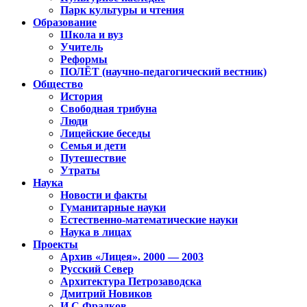
Парк культуры и чтения
Образование
Школа и вуз
Учитель
Реформы
ПОЛЁТ (научно-педагогический вестник)
Общество
История
Свободная трибуна
Люди
Лицейские беседы
Семья и дети
Путешествие
Утраты
Наука
Новости и факты
Гуманитарные науки
Естественно-математические науки
Наука в лицах
Проекты
Архив «Лицея». 2000 — 2003
Русский Север
Архитектура Петрозаводска
Дмитрий Новиков
И.С.Фрадков