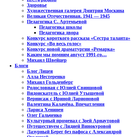
Здоровье
Художественная галерея Дмитрия Москина
Великая Отечественная. 1941 — 1945
Педагогика С. Артемьевой
Педагогика школы
Педагогика двора
Конкурс короткого рассказа «Сестра таланта»
Конкурс «Во весь голос»
Конкурс новой драматургии «Ремарка»
Каким мы помним август 1991-го…
Михаил Швейцер
Блоги
Блог Лицея
Алла Нестеренко
Михаил Гольденберг
Родословная с Юлией Свинцовой
Видоискатель с Юлией Утышевой
Вернисаж с Ириной Ларионовой
Валентина Калачёва. Впечатления
Лариса Хенинен
Олег Гальченко
Культурный променад с Зоей Арнаутовой
Путешествуем с Лидией Винокуровой
Лазурный Берег без пафоса с Александрой