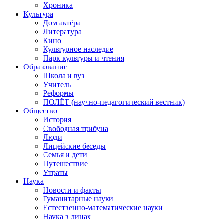
Хроника
Культура
Дом актёра
Литература
Кино
Культурное наследие
Парк культуры и чтения
Образование
Школа и вуз
Учитель
Реформы
ПОЛЁТ (научно-педагогический вестник)
Общество
История
Свободная трибуна
Люди
Лицейские беседы
Семья и дети
Путешествие
Утраты
Наука
Новости и факты
Гуманитарные науки
Естественно-математические науки
Наука в лицах