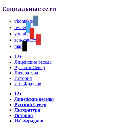
Социальные сети
vkontakte
twitter
youtube
zen-yandex
mail
12+
Лицейские беседы
Русский Север
Литература
История
И.С.Фрадков
12+
Лицейские беседы
Русский Север
Литература
История
И.С.Фрадков