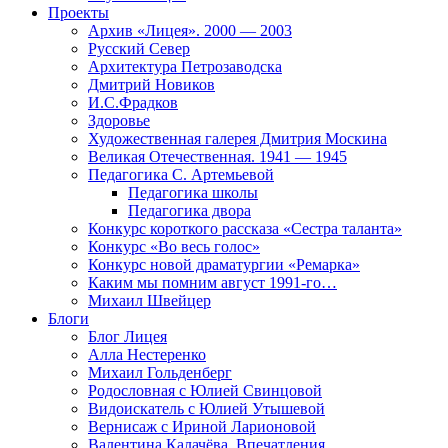
Проекты
Архив «Лицея». 2000 — 2003
Русский Север
Архитектура Петрозаводска
Дмитрий Новиков
И.С.Фрадков
Здоровье
Художественная галерея Дмитрия Москина
Великая Отечественная. 1941 — 1945
Педагогика С. Артемьевой
Педагогика школы
Педагогика двора
Конкурс короткого рассказа «Сестра таланта»
Конкурс «Во весь голос»
Конкурс новой драматургии «Ремарка»
Каким мы помним август 1991-го…
Михаил Швейцер
Блоги
Блог Лицея
Алла Нестеренко
Михаил Гольденберг
Родословная с Юлией Свинцовой
Видоискатель с Юлией Утышевой
Вернисаж с Ириной Ларионовой
Валентина Калачёва. Впечатления