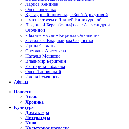
Лариса Хенинен
Олег Гальченко
Культурный променад с Зоей Арнаутовой
Путешествуем с Лидией Винокуровой
Лазурный Берег без пафоса с Александрой
Озолиной
«Задние мысли» Кирилла Олюшкина
Застолье с Владимиром Софиенко
Ирина Савкина
Светлана Артемьева
Наталья Мешкова
Владимир Берштейн
Екатерина Габалова
Олег Липовецкий
Илона Румянцева
Афиша
Новости
Анонс
Хроника
Культура
Дом актёра
Литература
Кино
Культурное наследие