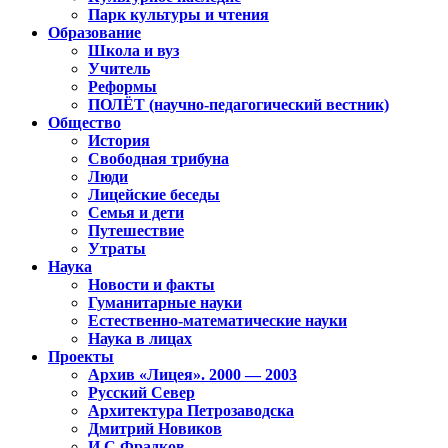
Парк культуры и чтения
Образование
Школа и вуз
Учитель
Реформы
ПОЛЁТ (научно-педагогический вестник)
Общество
История
Свободная трибуна
Люди
Лицейские беседы
Семья и дети
Путешествие
Утраты
Наука
Новости и факты
Гуманитарные науки
Естественно-математические науки
Наука в лицах
Проекты
Архив «Лицея». 2000 — 2003
Русский Север
Архитектура Петрозаводска
Дмитрий Новиков
И.С.Фрадков