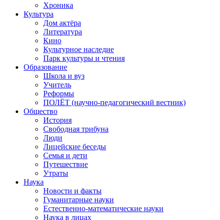
Хроника
Культура
Дом актёра
Литература
Кино
Культурное наследие
Парк культуры и чтения
Образование
Школа и вуз
Учитель
Реформы
ПОЛЁТ (научно-педагогический вестник)
Общество
История
Свободная трибуна
Люди
Лицейские беседы
Семья и дети
Путешествие
Утраты
Наука
Новости и факты
Гуманитарные науки
Естественно-математические науки
Наука в лицах