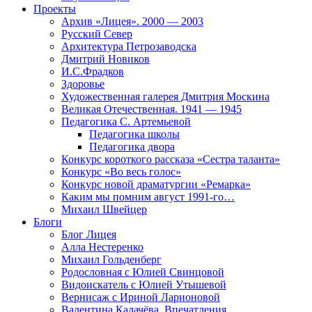
Проекты
Архив «Лицея». 2000 — 2003
Русский Север
Архитектура Петрозаводска
Дмитрий Новиков
И.С.Фрадков
Здоровье
Художественная галерея Дмитрия Москина
Великая Отечественная. 1941 — 1945
Педагогика С. Артемьевой
Педагогика школы
Педагогика двора
Конкурс короткого рассказа «Сестра таланта»
Конкурс «Во весь голос»
Конкурс новой драматургии «Ремарка»
Каким мы помним август 1991-го…
Михаил Швейцер
Блоги
Блог Лицея
Алла Нестеренко
Михаил Гольденберг
Родословная с Юлией Свинцовой
Видоискатель с Юлией Утышевой
Вернисаж с Ириной Ларионовой
Валентина Калачёва. Впечатления