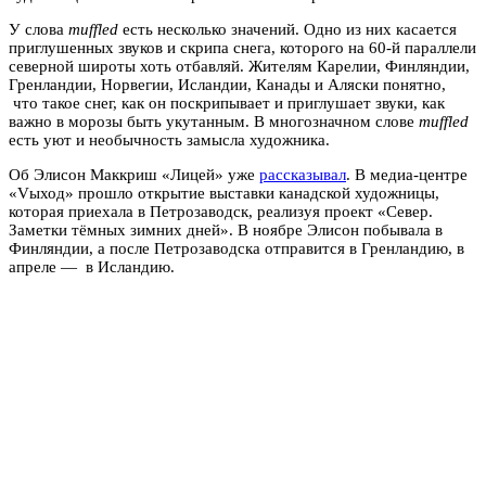
У слова
muffled
есть несколько значений. Одно из них касается
приглушенных звуков и скрипа снега, которого на 60-й параллели
северной широты хоть отбавляй. Жителям Карелии, Финляндии,
Гренландии, Норвегии, Исландии, Канады и Аляски понятно,
что такое снег, как он поскрипывает и приглушает звуки, как
важно в морозы быть укутанным. В многозначном слове
muffled
есть уют и необычность замысла художника.
Об Элисон Маккриш «Лицей» уже
рассказывал
. В медиа-центре
«Vыход» прошло открытие выставки канадской художницы,
которая приехала в Петрозаводск, реализуя проект «Север.
Заметки тёмных зимних дней». В ноябре Элисон побывала в
Финляндии, а после Петрозаводска отправится в Гренландию, в
апреле — в Исландию.