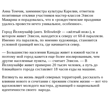
Анна Томчик, замминистра культуры Карелии, отметила
позитивные отклики участников мастер-классов Элисон
Маккриш и порадовалась, что в «рождественские праздники
удалось провести нечто уникальное, особенное».
Город Йеллоунайф (англ.
Yellowknife —
«жёлтый нож»), в
котором живет Элисон, находится к северу от 60-й параллели.
Именно эта параллель, по мнению художницы, становится
условной границей места, где начинается север.
— Большинство населения Канады живет в южной части и
поэтому мой город кажется еще более изолированным, чем
другие населенные пункты, — считает Элисон. — В
Йеллоунайфе живет примерно 20 тысяч человек, а путь до
ближайшего города составляет 18 часов езды на машине.
Взглянуть на жизнь людей северных территорий, рассказать о
влиянии нового и сочетании с прежним стилем жизни — вот что
вдохновляет молодого мастера, думающей о национальной
идентичности своего народа.