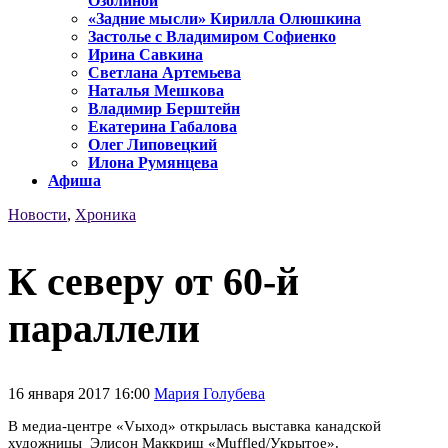
Озолиной
«Задние мысли» Кирилла Олюшкина
Застолье с Владимиром Софиенко
Ирина Савкина
Светлана Артемьева
Наталья Мешкова
Владимир Берштейн
Екатерина Габалова
Олег Липовецкий
Илона Румянцева
Афиша
Новости
,
Хроника
К северу от 60-й
параллели
16 января 2017 16:00
Мария Голубева
В медиа-центре «Vыход» открылась выставка канадской
художницы Элисон Маккриш «Muffled/Укрытое».