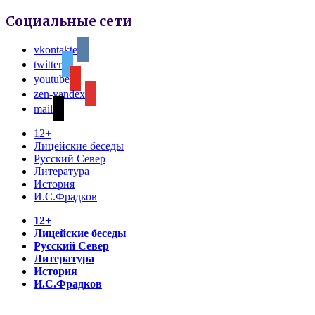
Социальные сети
vkontakte
twitter
youtube
zen-yandex
mail
12+
Лицейские беседы
Русский Север
Литература
История
И.С.Фрадков
12+
Лицейские беседы
Русский Север
Литература
История
И.С.Фрадков