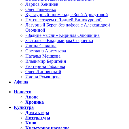
Лариса Хенинен
Олег Гальченко
Культурный променад с Зоей Арнаутовой
Путешествуем с Лидией Винокуровой
Лазурный Берег без пафоса с Александрой
Озолиной
«Задние мысли» Кирилла Олюшкина
Застолье с Владимиром Софиенко
Ирина Савкина
Светлана Артемьева
Наталья Мешкова
Владимир Берштейн
Екатерина Габалова
Олег Липовецкий
Илона Румянцева
Афиша
Новости
Анонс
Хроника
Культура
Дом актёра
Литература
Кино
Культурное наследие