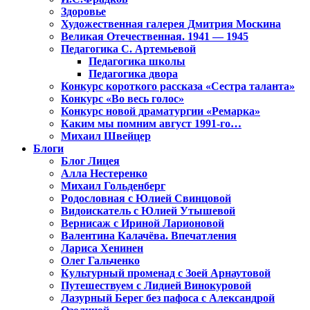
Здоровье
Художественная галерея Дмитрия Москина
Великая Отечественная. 1941 — 1945
Педагогика С. Артемьевой
Педагогика школы
Педагогика двора
Конкурс короткого рассказа «Сестра таланта»
Конкурс «Во весь голос»
Конкурс новой драматургии «Ремарка»
Каким мы помним август 1991-го…
Михаил Швейцер
Блоги
Блог Лицея
Алла Нестеренко
Михаил Гольденберг
Родословная с Юлией Свинцовой
Видоискатель с Юлией Утышевой
Вернисаж с Ириной Ларионовой
Валентина Калачёва. Впечатления
Лариса Хенинен
Олег Гальченко
Культурный променад с Зоей Арнаутовой
Путешествуем с Лидией Винокуровой
Лазурный Берег без пафоса с Александрой