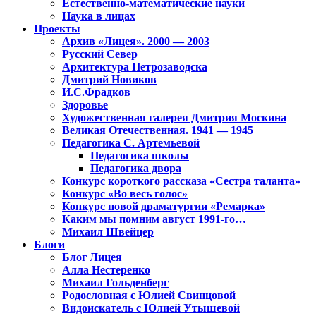
Естественно-математические науки
Наука в лицах
Проекты
Архив «Лицея». 2000 — 2003
Русский Север
Архитектура Петрозаводска
Дмитрий Новиков
И.С.Фрадков
Здоровье
Художественная галерея Дмитрия Москина
Великая Отечественная. 1941 — 1945
Педагогика С. Артемьевой
Педагогика школы
Педагогика двора
Конкурс короткого рассказа «Сестра таланта»
Конкурс «Во весь голос»
Конкурс новой драматургии «Ремарка»
Каким мы помним август 1991-го…
Михаил Швейцер
Блоги
Блог Лицея
Алла Нестеренко
Михаил Гольденберг
Родословная с Юлией Свинцовой
Видоискатель с Юлией Утышевой