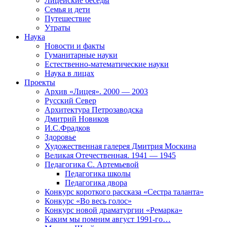
Лицейские беседы
Семья и дети
Путешествие
Утраты
Наука
Новости и факты
Гуманитарные науки
Естественно-математические науки
Наука в лицах
Проекты
Архив «Лицея». 2000 — 2003
Русский Север
Архитектура Петрозаводска
Дмитрий Новиков
И.С.Фрадков
Здоровье
Художественная галерея Дмитрия Москина
Великая Отечественная. 1941 — 1945
Педагогика С. Артемьевой
Педагогика школы
Педагогика двора
Конкурс короткого рассказа «Сестра таланта»
Конкурс «Во весь голос»
Конкурс новой драматургии «Ремарка»
Каким мы помним август 1991-го…