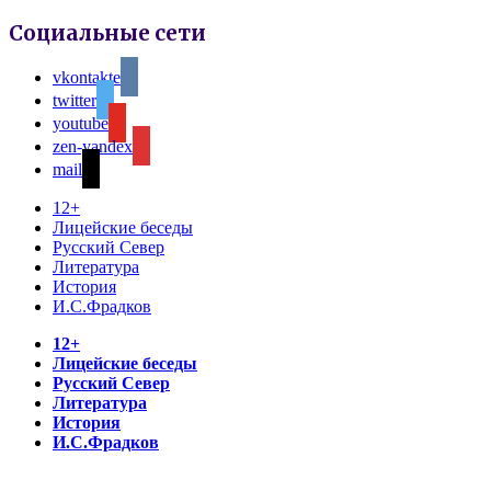
Социальные сети
vkontakte
twitter
youtube
zen-yandex
mail
12+
Лицейские беседы
Русский Север
Литература
История
И.С.Фрадков
12+
Лицейские беседы
Русский Север
Литература
История
И.С.Фрадков