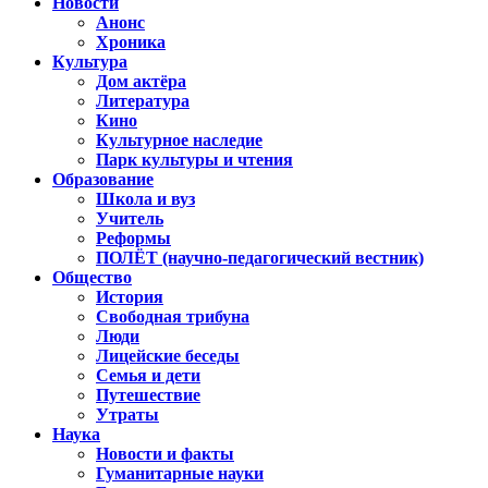
Новости
Анонс
Хроника
Культура
Дом актёра
Литература
Кино
Культурное наследие
Парк культуры и чтения
Образование
Школа и вуз
Учитель
Реформы
ПОЛЁТ (научно-педагогический вестник)
Общество
История
Свободная трибуна
Люди
Лицейские беседы
Семья и дети
Путешествие
Утраты
Наука
Новости и факты
Гуманитарные науки