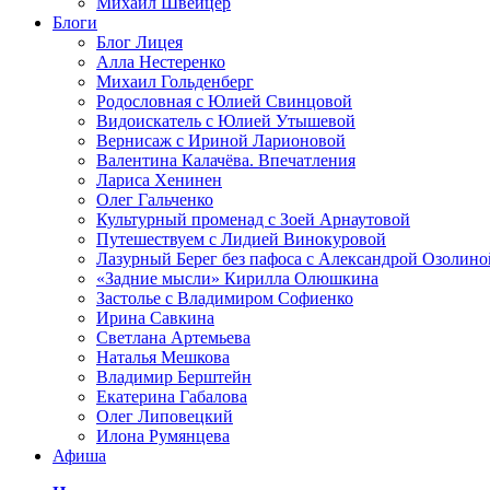
Михаил Швейцер
Блоги
Блог Лицея
Алла Нестеренко
Михаил Гольденберг
Родословная с Юлией Свинцовой
Видоискатель с Юлией Утышевой
Вернисаж с Ириной Ларионовой
Валентина Калачёва. Впечатления
Лариса Хенинен
Олег Гальченко
Культурный променад с Зоей Арнаутовой
Путешествуем с Лидией Винокуровой
Лазурный Берег без пафоса с Александрой Озолино
«Задние мысли» Кирилла Олюшкина
Застолье с Владимиром Софиенко
Ирина Савкина
Светлана Артемьева
Наталья Мешкова
Владимир Берштейн
Екатерина Габалова
Олег Липовецкий
Илона Румянцева
Афиша