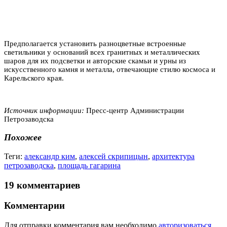
Предполагается установить разноцветные встроенные
светильники у оснований всех гранитных и металлических
шаров для их подсветки и авторские скамьи и урны из
искусственного камня и металла, отвечающие стилю космоса и
Карельского края.
Источник информации:
Пресс-центр Администрации
Петрозаводска
Похожее
Теги:
александр ким
,
алексей скрипицын
,
архитектура
петрозаводска
,
площадь гагарина
19 комментариев
Комментарии
Для отправки комментария вам необходимо
авторизоваться
.