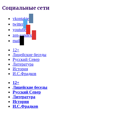
Социальные сети
vkontakte
twitter
youtube
zen-yandex
mail
12+
Лицейские беседы
Русский Север
Литература
История
И.С.Фрадков
12+
Лицейские беседы
Русский Север
Литература
История
И.С.Фрадков