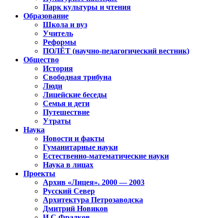
Парк культуры и чтения
Образование
Школа и вуз
Учитель
Реформы
ПОЛЁТ (научно-педагогический вестник)
Общество
История
Свободная трибуна
Люди
Лицейские беседы
Семья и дети
Путешествие
Утраты
Наука
Новости и факты
Гуманитарные науки
Естественно-математические науки
Наука в лицах
Проекты
Архив «Лицея». 2000 — 2003
Русский Север
Архитектура Петрозаводска
Дмитрий Новиков
И.С.Фрадков