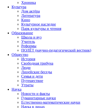
Хроника
Культура
Дом актёра
Литература
Кино
Культурное наследие
Парк культуры и чтения
Образование
Школа и вуз
Учитель
Реформы
ПОЛЁТ (научно-педагогический вестник)
Общество
История
Свободная трибуна
Люди
Лицейские беседы
Семья и дети
Путешествие
Утраты
Наука
Новости и факты
Гуманитарные науки
Естественно-математические науки
Наука в лицах