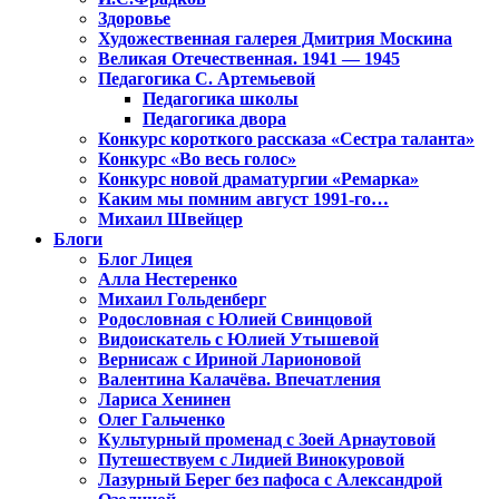
Здоровье
Художественная галерея Дмитрия Москина
Великая Отечественная. 1941 — 1945
Педагогика С. Артемьевой
Педагогика школы
Педагогика двора
Конкурс короткого рассказа «Сестра таланта»
Конкурс «Во весь голос»
Конкурс новой драматургии «Ремарка»
Каким мы помним август 1991-го…
Михаил Швейцер
Блоги
Блог Лицея
Алла Нестеренко
Михаил Гольденберг
Родословная с Юлией Свинцовой
Видоискатель с Юлией Утышевой
Вернисаж с Ириной Ларионовой
Валентина Калачёва. Впечатления
Лариса Хенинен
Олег Гальченко
Культурный променад с Зоей Арнаутовой
Путешествуем с Лидией Винокуровой
Лазурный Берег без пафоса с Александрой