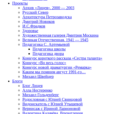
Проекты
Архив «Лицея». 2000 — 2003
Русский Север
Архитектура Петрозаводска
Дмитрий Новиков
И.С.Фрадков
Здоровье
Художественная галерея Дмитрия Москина
Великая Отечественная. 1941 — 1945
Педагогика С. Артемьевой
Педагогика школы
Педагогика двора
Конкурс короткого рассказа «Сестра таланта»
Конкурс «Во весь голос»
Конкурс новой драматургии «Ремарка»
Каким мы помним август 1991-го…
Михаил Швейцер
Блоги
Блог Лицея
Алла Нестеренко
Михаил Гольденберг
Родословная с Юлией Свинцовой
Видоискатель с Юлией Утышевой
Вернисаж с Ириной Ларионовой
Валентина Калачёва. Впечатления