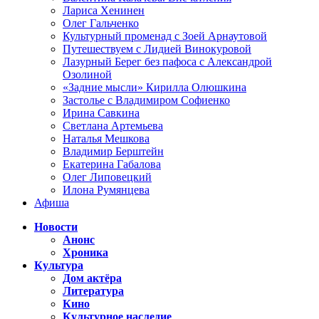
Лариса Хенинен
Олег Гальченко
Культурный променад с Зоей Арнаутовой
Путешествуем с Лидией Винокуровой
Лазурный Берег без пафоса с Александрой
Озолиной
«Задние мысли» Кирилла Олюшкина
Застолье с Владимиром Софиенко
Ирина Савкина
Светлана Артемьева
Наталья Мешкова
Владимир Берштейн
Екатерина Габалова
Олег Липовецкий
Илона Румянцева
Афиша
Новости
Анонс
Хроника
Культура
Дом актёра
Литература
Кино
Культурное наследие