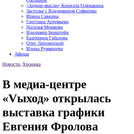
Озолиной
«Задние мысли» Кирилла Олюшкина
Застолье с Владимиром Софиенко
Ирина Савкина
Светлана Артемьева
Наталья Мешкова
Владимир Берштейн
Екатерина Габалова
Олег Липовецкий
Илона Румянцева
Афиша
Новости
,
Хроника
В медиа-центре
«Vыход» открылась
выставка графики
Евгения Фролова