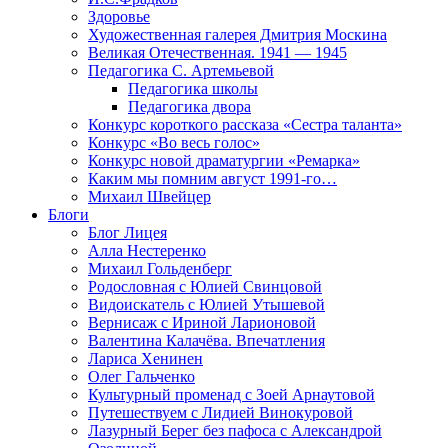
Здоровье
Художественная галерея Дмитрия Москина
Великая Отечественная. 1941 — 1945
Педагогика С. Артемьевой
Педагогика школы
Педагогика двора
Конкурс короткого рассказа «Сестра таланта»
Конкурс «Во весь голос»
Конкурс новой драматургии «Ремарка»
Каким мы помним август 1991-го…
Михаил Швейцер
Блоги
Блог Лицея
Алла Нестеренко
Михаил Гольденберг
Родословная с Юлией Свинцовой
Видоискатель с Юлией Утышевой
Вернисаж с Ириной Ларионовой
Валентина Калачёва. Впечатления
Лариса Хенинен
Олег Гальченко
Культурный променад с Зоей Арнаутовой
Путешествуем с Лидией Винокуровой
Лазурный Берег без пафоса с Александрой