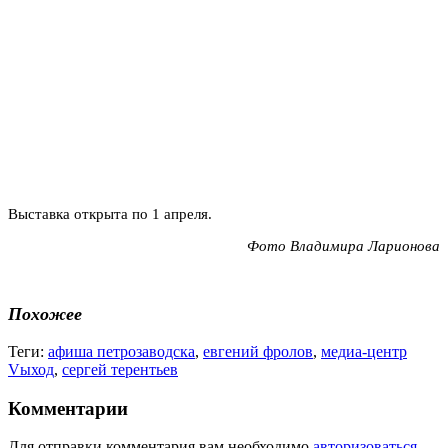
Выставка открыта по 1 апреля.
Фото Владимира Ларионова
Похожее
Теги:
афиша петрозаводска
,
евгений фролов
,
медиа-центр
Vыход
,
сергей терентьев
Комментарии
Для отправки комментария вам необходимо
авторизоваться
.