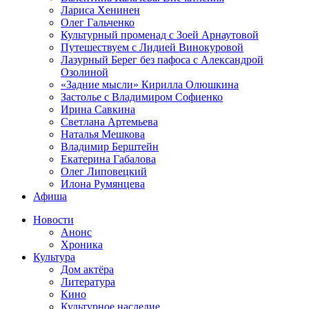
Лариса Хенинен
Олег Гальченко
Культурный променад с Зоей Арнаутовой
Путешествуем с Лидией Винокуровой
Лазурный Берег без пафоса с Александрой
Озолиной
«Задние мысли» Кирилла Олюшкина
Застолье с Владимиром Софиенко
Ирина Савкина
Светлана Артемьева
Наталья Мешкова
Владимир Берштейн
Екатерина Габалова
Олег Липовецкий
Илона Румянцева
Афиша
Новости
Анонс
Хроника
Культура
Дом актёра
Литература
Кино
Культурное наследие