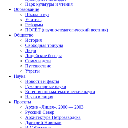
Парк культуры и чтения
Образование
Школа и вуз
Учитель
Реформы
ПОЛЁТ (научно-педагогический вестник)
Общество
История
Свободная трибуна
Люди
Лицейские беседы
Семья и дети
Путешествие
Утраты
Наука
Новости и факты
Гуманитарные науки
Естественно-математические науки
Наука в лицах
Проекты
Архив «Лицея». 2000 — 2003
Русский Север
Архитектура Петрозаводска
Дмитрий Новиков
И.С.Фрадков