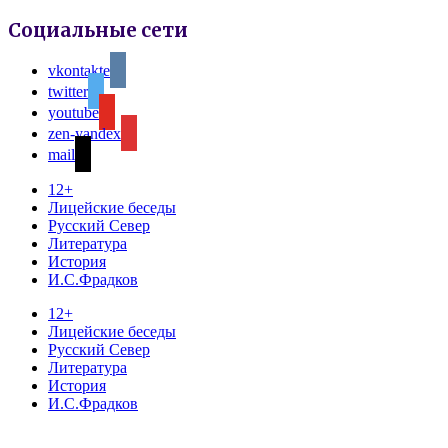
Социальные сети
vkontakte
twitter
youtube
zen-yandex
mail
12+
Лицейские беседы
Русский Север
Литература
История
И.С.Фрадков
12+
Лицейские беседы
Русский Север
Литература
История
И.С.Фрадков