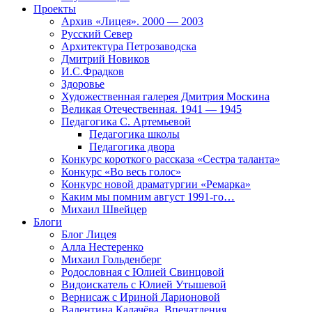
Проекты
Архив «Лицея». 2000 — 2003
Русский Север
Архитектура Петрозаводска
Дмитрий Новиков
И.С.Фрадков
Здоровье
Художественная галерея Дмитрия Москина
Великая Отечественная. 1941 — 1945
Педагогика С. Артемьевой
Педагогика школы
Педагогика двора
Конкурс короткого рассказа «Сестра таланта»
Конкурс «Во весь голос»
Конкурс новой драматургии «Ремарка»
Каким мы помним август 1991-го…
Михаил Швейцер
Блоги
Блог Лицея
Алла Нестеренко
Михаил Гольденберг
Родословная с Юлией Свинцовой
Видоискатель с Юлией Утышевой
Вернисаж с Ириной Ларионовой
Валентина Калачёва. Впечатления