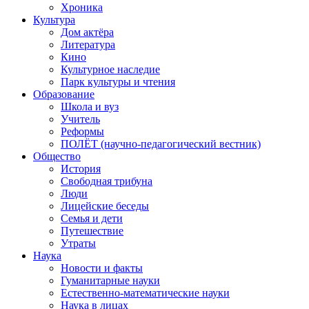
Хроника
Культура
Дом актёра
Литература
Кино
Культурное наследие
Парк культуры и чтения
Образование
Школа и вуз
Учитель
Реформы
ПОЛЁТ (научно-педагогический вестник)
Общество
История
Свободная трибуна
Люди
Лицейские беседы
Семья и дети
Путешествие
Утраты
Наука
Новости и факты
Гуманитарные науки
Естественно-математические науки
Наука в лицах