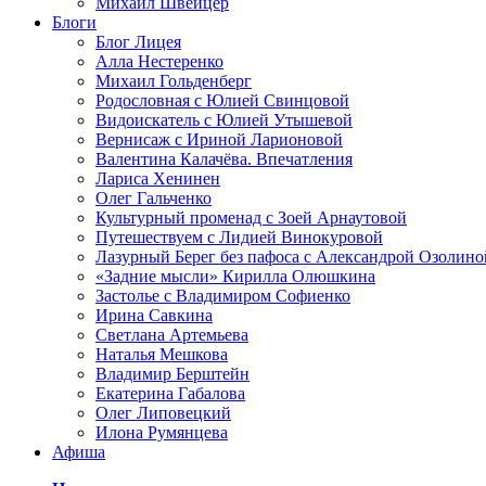
Михаил Швейцер
Блоги
Блог Лицея
Алла Нестеренко
Михаил Гольденберг
Родословная с Юлией Свинцовой
Видоискатель с Юлией Утышевой
Вернисаж с Ириной Ларионовой
Валентина Калачёва. Впечатления
Лариса Хенинен
Олег Гальченко
Культурный променад с Зоей Арнаутовой
Путешествуем с Лидией Винокуровой
Лазурный Берег без пафоса с Александрой Озолино
«Задние мысли» Кирилла Олюшкина
Застолье с Владимиром Софиенко
Ирина Савкина
Светлана Артемьева
Наталья Мешкова
Владимир Берштейн
Екатерина Габалова
Олег Липовецкий
Илона Румянцева
Афиша