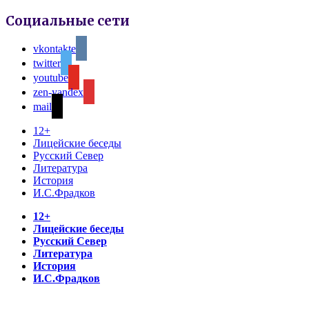
Социальные сети
vkontakte
twitter
youtube
zen-yandex
mail
12+
Лицейские беседы
Русский Север
Литература
История
И.С.Фрадков
12+
Лицейские беседы
Русский Север
Литература
История
И.С.Фрадков