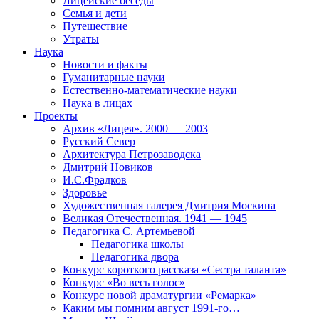
Лицейские беседы
Семья и дети
Путешествие
Утраты
Наука
Новости и факты
Гуманитарные науки
Естественно-математические науки
Наука в лицах
Проекты
Архив «Лицея». 2000 — 2003
Русский Север
Архитектура Петрозаводска
Дмитрий Новиков
И.С.Фрадков
Здоровье
Художественная галерея Дмитрия Москина
Великая Отечественная. 1941 — 1945
Педагогика С. Артемьевой
Педагогика школы
Педагогика двора
Конкурс короткого рассказа «Сестра таланта»
Конкурс «Во весь голос»
Конкурс новой драматургии «Ремарка»
Каким мы помним август 1991-го…