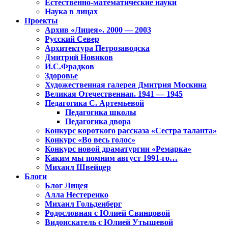
Естественно-математические науки
Наука в лицах
Проекты
Архив «Лицея». 2000 — 2003
Русский Север
Архитектура Петрозаводска
Дмитрий Новиков
И.С.Фрадков
Здоровье
Художественная галерея Дмитрия Москина
Великая Отечественная. 1941 — 1945
Педагогика С. Артемьевой
Педагогика школы
Педагогика двора
Конкурс короткого рассказа «Сестра таланта»
Конкурс «Во весь голос»
Конкурс новой драматургии «Ремарка»
Каким мы помним август 1991-го…
Михаил Швейцер
Блоги
Блог Лицея
Алла Нестеренко
Михаил Гольденберг
Родословная с Юлией Свинцовой
Видоискатель с Юлией Утышевой