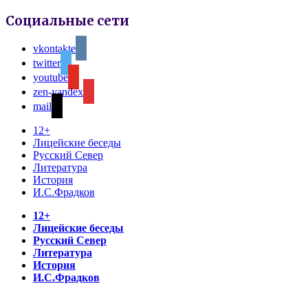
Социальные сети
vkontakte
twitter
youtube
zen-yandex
mail
12+
Лицейские беседы
Русский Север
Литература
История
И.С.Фрадков
12+
Лицейские беседы
Русский Север
Литература
История
И.С.Фрадков