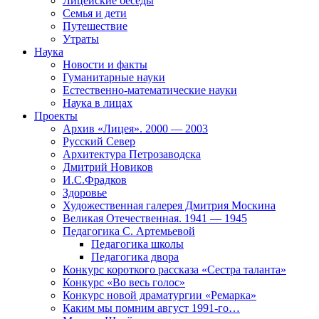
Лицейские беседы
Семья и дети
Путешествие
Утраты
Наука
Новости и факты
Гуманитарные науки
Естественно-математические науки
Наука в лицах
Проекты
Архив «Лицея». 2000 — 2003
Русский Север
Архитектура Петрозаводска
Дмитрий Новиков
И.С.Фрадков
Здоровье
Художественная галерея Дмитрия Москина
Великая Отечественная. 1941 — 1945
Педагогика С. Артемьевой
Педагогика школы
Педагогика двора
Конкурс короткого рассказа «Сестра таланта»
Конкурс «Во весь голос»
Конкурс новой драматургии «Ремарка»
Каким мы помним август 1991-го…