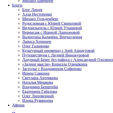
Михаил Швейцер
Блоги
Блог Лицея
Алла Нестеренко
Михаил Гольденберг
Родословная с Юлией Свинцовой
Видоискатель с Юлией Утышевой
Вернисаж с Ириной Ларионовой
Валентина Калачёва. Впечатления
Лариса Хенинен
Олег Гальченко
Культурный променад с Зоей Арнаутовой
Путешествуем с Лидией Винокуровой
Лазурный Берег без пафоса с Александрой Озолино
«Задние мысли» Кирилла Олюшкина
Застолье с Владимиром Софиенко
Ирина Савкина
Светлана Артемьева
Наталья Мешкова
Владимир Берштейн
Екатерина Габалова
Олег Липовецкий
Илона Румянцева
Афиша