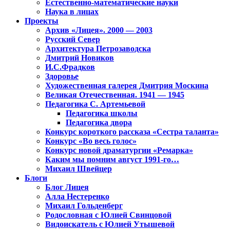
Естественно-математические науки
Наука в лицах
Проекты
Архив «Лицея». 2000 — 2003
Русский Север
Архитектура Петрозаводска
Дмитрий Новиков
И.С.Фрадков
Здоровье
Художественная галерея Дмитрия Москина
Великая Отечественная. 1941 — 1945
Педагогика С. Артемьевой
Педагогика школы
Педагогика двора
Конкурс короткого рассказа «Сестра таланта»
Конкурс «Во весь голос»
Конкурс новой драматургии «Ремарка»
Каким мы помним август 1991-го…
Михаил Швейцер
Блоги
Блог Лицея
Алла Нестеренко
Михаил Гольденберг
Родословная с Юлией Свинцовой
Видоискатель с Юлией Утышевой