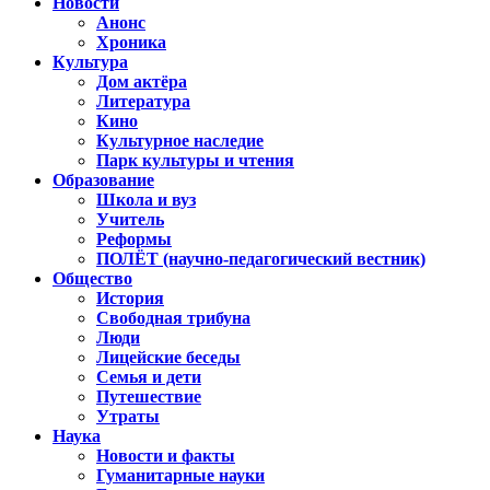
Новости
Анонс
Хроника
Культура
Дом актёра
Литература
Кино
Культурное наследие
Парк культуры и чтения
Образование
Школа и вуз
Учитель
Реформы
ПОЛЁТ (научно-педагогический вестник)
Общество
История
Свободная трибуна
Люди
Лицейские беседы
Семья и дети
Путешествие
Утраты
Наука
Новости и факты
Гуманитарные науки