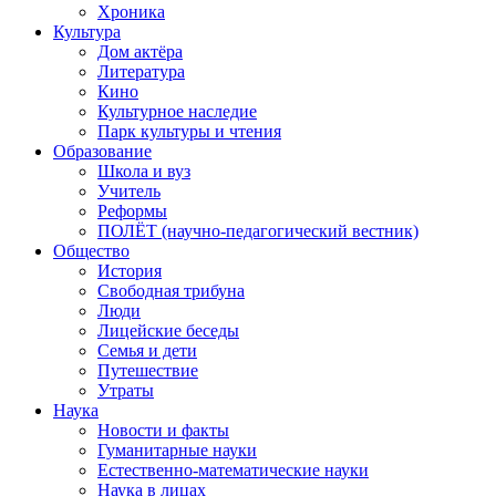
Хроника
Культура
Дом актёра
Литература
Кино
Культурное наследие
Парк культуры и чтения
Образование
Школа и вуз
Учитель
Реформы
ПОЛЁТ (научно-педагогический вестник)
Общество
История
Свободная трибуна
Люди
Лицейские беседы
Семья и дети
Путешествие
Утраты
Наука
Новости и факты
Гуманитарные науки
Естественно-математические науки
Наука в лицах