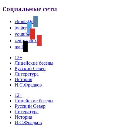
Социальные сети
vkontakte
twitter
youtube
zen-yandex
mail
12+
Лицейские беседы
Русский Север
Литература
История
И.С.Фрадков
12+
Лицейские беседы
Русский Север
Литература
История
И.С.Фрадков