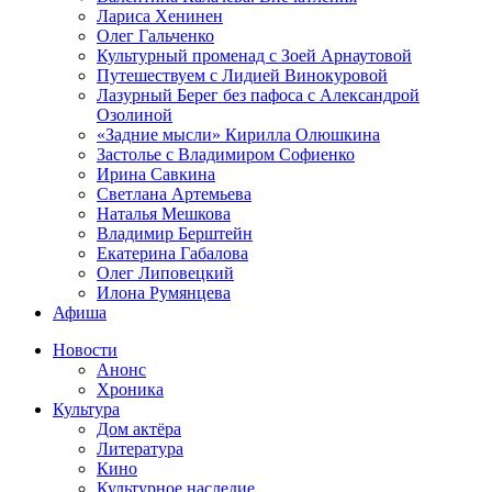
Лариса Хенинен
Олег Гальченко
Культурный променад с Зоей Арнаутовой
Путешествуем с Лидией Винокуровой
Лазурный Берег без пафоса с Александрой
Озолиной
«Задние мысли» Кирилла Олюшкина
Застолье с Владимиром Софиенко
Ирина Савкина
Светлана Артемьева
Наталья Мешкова
Владимир Берштейн
Екатерина Габалова
Олег Липовецкий
Илона Румянцева
Афиша
Новости
Анонс
Хроника
Культура
Дом актёра
Литература
Кино
Культурное наследие