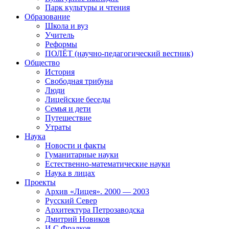
Парк культуры и чтения
Образование
Школа и вуз
Учитель
Реформы
ПОЛЁТ (научно-педагогический вестник)
Общество
История
Свободная трибуна
Люди
Лицейские беседы
Семья и дети
Путешествие
Утраты
Наука
Новости и факты
Гуманитарные науки
Естественно-математические науки
Наука в лицах
Проекты
Архив «Лицея». 2000 — 2003
Русский Север
Архитектура Петрозаводска
Дмитрий Новиков
И.С.Фрадков