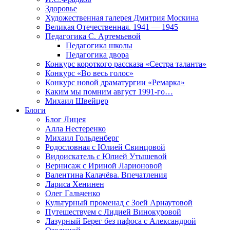
Здоровье
Художественная галерея Дмитрия Москина
Великая Отечественная. 1941 — 1945
Педагогика С. Артемьевой
Педагогика школы
Педагогика двора
Конкурс короткого рассказа «Сестра таланта»
Конкурс «Во весь голос»
Конкурс новой драматургии «Ремарка»
Каким мы помним август 1991-го…
Михаил Швейцер
Блоги
Блог Лицея
Алла Нестеренко
Михаил Гольденберг
Родословная с Юлией Свинцовой
Видоискатель с Юлией Утышевой
Вернисаж с Ириной Ларионовой
Валентина Калачёва. Впечатления
Лариса Хенинен
Олег Гальченко
Культурный променад с Зоей Арнаутовой
Путешествуем с Лидией Винокуровой
Лазурный Берег без пафоса с Александрой