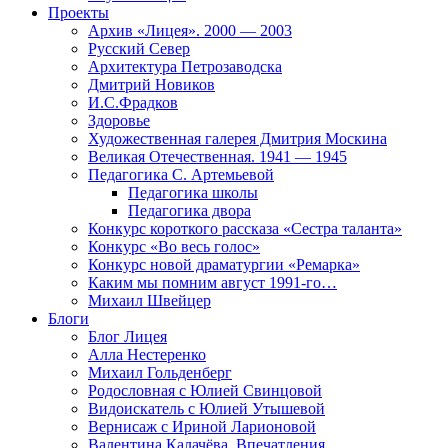
Проекты
Архив «Лицея». 2000 — 2003
Русский Север
Архитектура Петрозаводска
Дмитрий Новиков
И.С.Фрадков
Здоровье
Художественная галерея Дмитрия Москина
Великая Отечественная. 1941 — 1945
Педагогика С. Артемьевой
Педагогика школы
Педагогика двора
Конкурс короткого рассказа «Сестра таланта»
Конкурс «Во весь голос»
Конкурс новой драматургии «Ремарка»
Каким мы помним август 1991-го…
Михаил Швейцер
Блоги
Блог Лицея
Алла Нестеренко
Михаил Гольденберг
Родословная с Юлией Свинцовой
Видоискатель с Юлией Утышевой
Вернисаж с Ириной Ларионовой
Валентина Калачёва. Впечатления