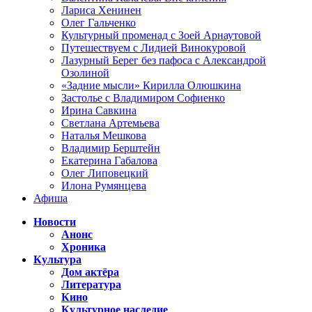
Лариса Хенинен
Олег Гальченко
Культурный променад с Зоей Арнаутовой
Путешествуем с Лидией Винокуровой
Лазурный Берег без пафоса с Александрой
Озолиной
«Задние мысли» Кирилла Олюшкина
Застолье с Владимиром Софиенко
Ирина Савкина
Светлана Артемьева
Наталья Мешкова
Владимир Берштейн
Екатерина Габалова
Олег Липовецкий
Илона Румянцева
Афиша
Новости
Анонс
Хроника
Культура
Дом актёра
Литература
Кино
Культурное наследие