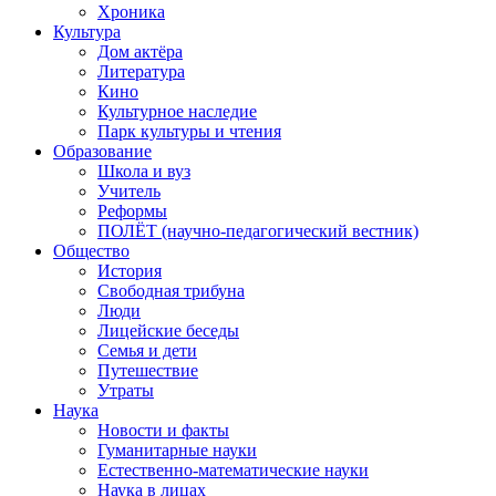
Хроника
Культура
Дом актёра
Литература
Кино
Культурное наследие
Парк культуры и чтения
Образование
Школа и вуз
Учитель
Реформы
ПОЛЁТ (научно-педагогический вестник)
Общество
История
Свободная трибуна
Люди
Лицейские беседы
Семья и дети
Путешествие
Утраты
Наука
Новости и факты
Гуманитарные науки
Естественно-математические науки
Наука в лицах