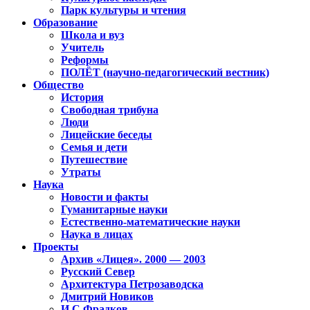
Парк культуры и чтения
Образование
Школа и вуз
Учитель
Реформы
ПОЛЁТ (научно-педагогический вестник)
Общество
История
Свободная трибуна
Люди
Лицейские беседы
Семья и дети
Путешествие
Утраты
Наука
Новости и факты
Гуманитарные науки
Естественно-математические науки
Наука в лицах
Проекты
Архив «Лицея». 2000 — 2003
Русский Север
Архитектура Петрозаводска
Дмитрий Новиков
И.С.Фрадков