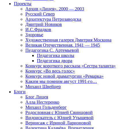
Проекты
Архив «Лицея». 2000 — 2003
Русский Север
Архитектура Петрозаводска
Дмитрий Новиков
И.С.Фрадков
Здоровье
Художественная галерея Дмитрия Москина
Великая Отечественная. 1941 — 1945
Педагогика С. Артемьевой
Педагогика школы
Педагогика двора
Конкурс короткого рассказа «Сестра таланта»
Конкурс «Во весь голос»
Конкурс новой драматургии «Ремарка»
Каким мы помним август 1991-го…
Михаил Швейцер
Блоги
Блог Лицея
Алла Нестеренко
Михаил Гольденберг
Родословная с Юлией Свинцовой
Видоискатель с Юлией Утышевой
Вернисаж с Ириной Ларионовой
Валентина Калачёва. Впечатления