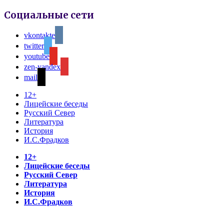
Социальные сети
vkontakte
twitter
youtube
zen-yandex
mail
12+
Лицейские беседы
Русский Север
Литература
История
И.С.Фрадков
12+
Лицейские беседы
Русский Север
Литература
История
И.С.Фрадков