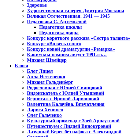
Здоровье
Художественная галерея Дмитрия Москина
Великая Отечественная. 1941 — 1945
Педагогика С. Артемьевой
Педагогика школы
Педагогика двора
Конкурс короткого рассказа «Сестра таланта»
Конкурс «Во весь голос»
Конкурс новой драматургии «Ремарка»
Каким мы помним август 1991-го…
Михаил Швейцер
Блоги
Блог Лицея
Алла Нестеренко
Михаил Гольденберг
Родословная с Юлией Свинцовой
Видоискатель с Юлией Утышевой
Вернисаж с Ириной Ларионовой
Валентина Калачёва. Впечатления
Лариса Хенинен
Олег Гальченко
Культурный променад с Зоей Арнаутовой
Путешествуем с Лидией Винокуровой
Лазурный Берег без пафоса с Александрой