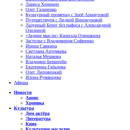
Лариса Хенинен
Олег Гальченко
Культурный променад с Зоей Арнаутовой
Путешествуем с Лидией Винокуровой
Лазурный Берег без пафоса с Александрой
Озолиной
«Задние мысли» Кирилла Олюшкина
Застолье с Владимиром Софиенко
Ирина Савкина
Светлана Артемьева
Наталья Мешкова
Владимир Берштейн
Екатерина Габалова
Олег Липовецкий
Илона Румянцева
Афиша
Новости
Анонс
Хроника
Культура
Дом актёра
Литература
Кино
Культурное наследие