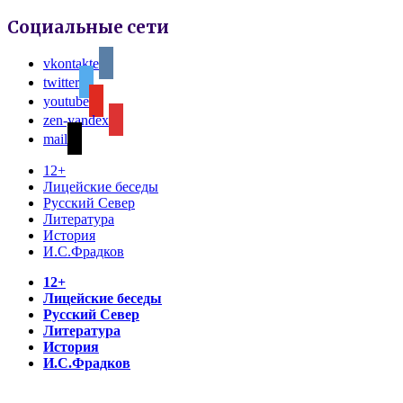
Социальные сети
vkontakte
twitter
youtube
zen-yandex
mail
12+
Лицейские беседы
Русский Север
Литература
История
И.С.Фрадков
12+
Лицейские беседы
Русский Север
Литература
История
И.С.Фрадков