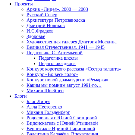
Проекты
Архив «Лицея». 2000 — 2003
Русский Север
Архитектура Петрозаводска
Дмитрий Новиков
И.С.Фрадков
Здоровье
Художественная галерея Дмитрия Москина
Великая Отечественная. 1941 — 1945
Педагогика С. Артемьевой
Педагогика школы
Педагогика двора
Конкурс короткого рассказа «Сестра таланта»
Конкурс «Во весь голос»
Конкурс новой драматургии «Ремарка»
Каким мы помним август 1991-го…
Михаил Швейцер
Блоги
Блог Лицея
Алла Нестеренко
Михаил Гольденберг
Родословная с Юлией Свинцовой
Видоискатель с Юлией Утышевой
Вернисаж с Ириной Ларионовой
Валентина Калачёва. Впечатления