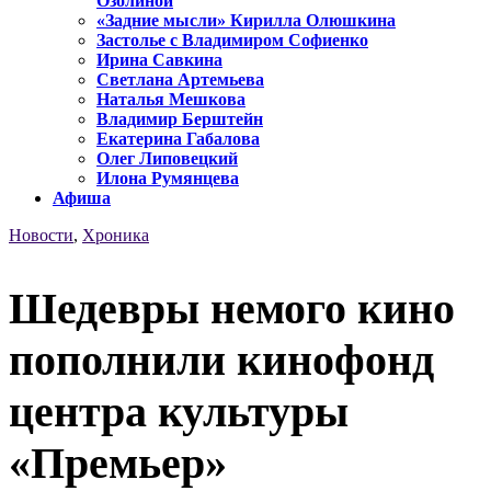
Озолиной
«Задние мысли» Кирилла Олюшкина
Застолье с Владимиром Софиенко
Ирина Савкина
Светлана Артемьева
Наталья Мешкова
Владимир Берштейн
Екатерина Габалова
Олег Липовецкий
Илона Румянцева
Афиша
Новости
,
Хроника
Шедевры немого кино
пополнили кинофонд
центра культуры
«Премьер»