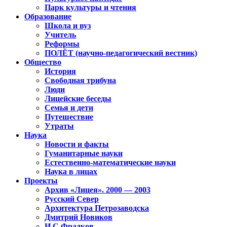
Парк культуры и чтения
Образование
Школа и вуз
Учитель
Реформы
ПОЛЁТ (научно-педагогический вестник)
Общество
История
Свободная трибуна
Люди
Лицейские беседы
Семья и дети
Путешествие
Утраты
Наука
Новости и факты
Гуманитарные науки
Естественно-математические науки
Наука в лицах
Проекты
Архив «Лицея». 2000 — 2003
Русский Север
Архитектура Петрозаводска
Дмитрий Новиков
И.С.Фрадков