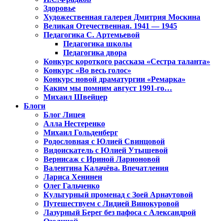
Здоровье
Художественная галерея Дмитрия Москина
Великая Отечественная. 1941 — 1945
Педагогика С. Артемьевой
Педагогика школы
Педагогика двора
Конкурс короткого рассказа «Сестра таланта»
Конкурс «Во весь голос»
Конкурс новой драматургии «Ремарка»
Каким мы помним август 1991-го…
Михаил Швейцер
Блоги
Блог Лицея
Алла Нестеренко
Михаил Гольденберг
Родословная с Юлией Свинцовой
Видоискатель с Юлией Утышевой
Вернисаж с Ириной Ларионовой
Валентина Калачёва. Впечатления
Лариса Хенинен
Олег Гальченко
Культурный променад с Зоей Арнаутовой
Путешествуем с Лидией Винокуровой
Лазурный Берег без пафоса с Александрой