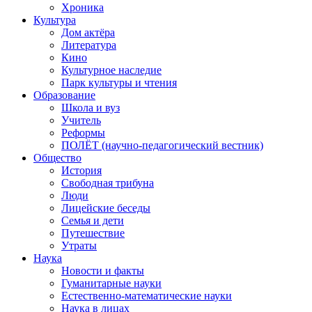
Хроника
Культура
Дом актёра
Литература
Кино
Культурное наследие
Парк культуры и чтения
Образование
Школа и вуз
Учитель
Реформы
ПОЛЁТ (научно-педагогический вестник)
Общество
История
Свободная трибуна
Люди
Лицейские беседы
Семья и дети
Путешествие
Утраты
Наука
Новости и факты
Гуманитарные науки
Естественно-математические науки
Наука в лицах