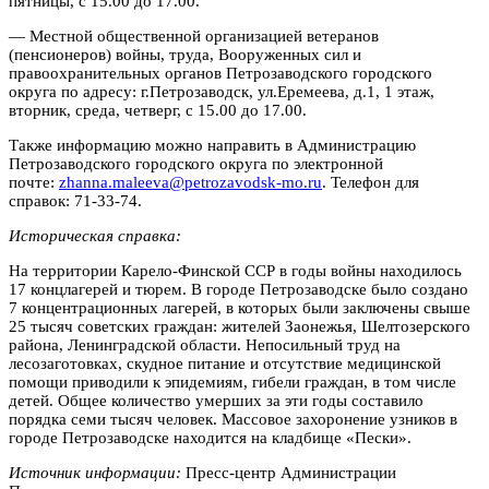
пятницы, с 15.00 до 17.00.
— Местной общественной организацией ветеранов
(пенсионеров) войны, труда, Вооруженных сил и
правоохранительных органов Петрозаводского городского
округа по адресу: г.Петрозаводск, ул.Еремеева, д.1, 1 этаж,
вторник, среда, четверг, с 15.00 до 17.00.
Также информацию можно направить в Администрацию
Петрозаводского городского округа по электронной
почте:
zhanna.maleeva@petrozavodsk-mo.ru
. Телефон для
справок: 71-33-74.
Историческая справка:
На территории Карело-Финской ССР в годы войны находилось
17 концлагерей и тюрем. В городе Петрозаводске было создано
7 концентрационных лагерей, в которых были заключены свыше
25 тысяч советских граждан: жителей Заонежья, Шелтозерского
района, Ленинградской области. Непосильный труд на
лесозаготовках, скудное питание и отсутствие медицинской
помощи приводили к эпидемиям, гибели граждан, в том числе
детей. Общее количество умерших за эти годы составило
порядка семи тысяч человек. Массовое захоронение узников в
городе Петрозаводске находится на кладбище «Пески».
Источник информации:
Пресс-центр Администрации