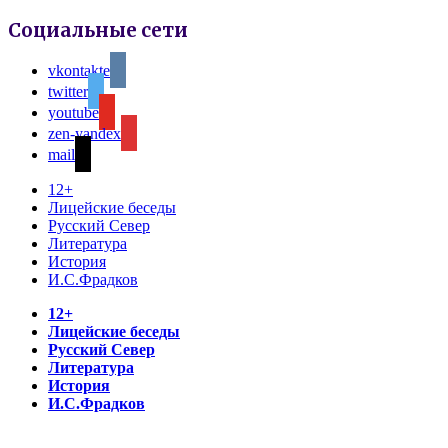
Социальные сети
vkontakte
twitter
youtube
zen-yandex
mail
12+
Лицейские беседы
Русский Север
Литература
История
И.С.Фрадков
12+
Лицейские беседы
Русский Север
Литература
История
И.С.Фрадков