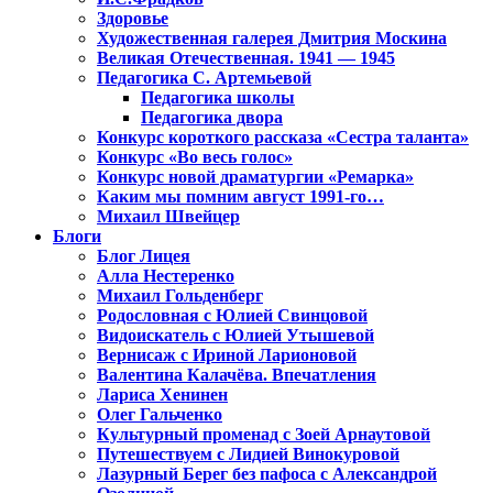
Здоровье
Художественная галерея Дмитрия Москина
Великая Отечественная. 1941 — 1945
Педагогика С. Артемьевой
Педагогика школы
Педагогика двора
Конкурс короткого рассказа «Сестра таланта»
Конкурс «Во весь голос»
Конкурс новой драматургии «Ремарка»
Каким мы помним август 1991-го…
Михаил Швейцер
Блоги
Блог Лицея
Алла Нестеренко
Михаил Гольденберг
Родословная с Юлией Свинцовой
Видоискатель с Юлией Утышевой
Вернисаж с Ириной Ларионовой
Валентина Калачёва. Впечатления
Лариса Хенинен
Олег Гальченко
Культурный променад с Зоей Арнаутовой
Путешествуем с Лидией Винокуровой
Лазурный Берег без пафоса с Александрой