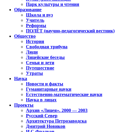
Парк культуры и чтения
Образование
Школа и вуз
Учитель
Реформы
ПОЛЁТ (научно-педагогический вестник)
Общество
История
Свободная трибуна
Люди
Лицейские беседы
Семья и дети
Путешествие
Утраты
Наука
Новости и факты
Гуманитарные науки
Естественно-математические науки
Наука в лицах
Проекты
Архив «Лицея». 2000 — 2003
Русский Север
Архитектура Петрозаводска
Дмитрий Новиков
И.С.Фрадков