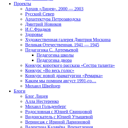
Проекты
Архив «Лицея». 2000 — 2003
Русский Север
Архитектура Петрозаводска
Дмитрий Новиков
И.С.Фрадков
Здоровье
Художественная галерея Дмитрия Москина
Великая Отечественная. 1941 — 1945
Педагогика С. Артемьевой
Педагогика школы
Педагогика двора
Конкурс короткого рассказа «Сестра таланта»
Конкурс «Во весь голос»
Конкурс новой драматургии «Ремарка»
Каким мы помним август 1991-го…
Михаил Швейцер
Блоги
Блог Лицея
Алла Нестеренко
Михаил Гольденберг
Родословная с Юлией Свинцовой
Видоискатель с Юлией Утышевой
Вернисаж с Ириной Ларионовой
Валентина Калачёва. Впечатления