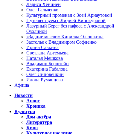
Лариса Хенинен
Олег Гальченко
Культурный променад с Зоей Арнаутовой
Путешествуем с Лидией Винокуровой
Лазурный Берег без пафоса с Александрой
Озолиной
«Задние мысли» Кирилла Олюшкина
Застолье с Владимиром Софиенко
Ирина Савкина
Светлана Артемьева
Наталья Мешкова
Владимир Берштейн
Екатерина Габалова
Олег Липовецкий
Илона Румянцева
Афиша
Новости
Анонс
Хроника
Культура
Дом актёра
Литература
Кино
Культурное наследие