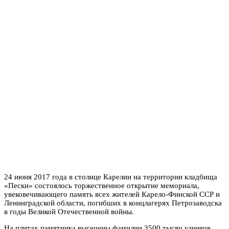
24 июня 2017 года в столице Карелии на территории кладбища
«Пески» состоялось торжественное открытие мемориала,
увековечивающего память всех жителей Карело-Финской ССР и
Ленинградской области, погибших в концлагерях Петрозаводска
в годы Великой Отечественной войны.
На плитах памятника высечены фамилии 3500 тысяч узников,