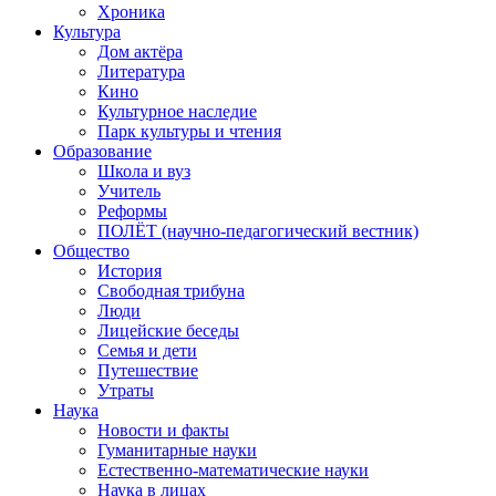
Хроника
Культура
Дом актёра
Литература
Кино
Культурное наследие
Парк культуры и чтения
Образование
Школа и вуз
Учитель
Реформы
ПОЛЁТ (научно-педагогический вестник)
Общество
История
Свободная трибуна
Люди
Лицейские беседы
Семья и дети
Путешествие
Утраты
Наука
Новости и факты
Гуманитарные науки
Естественно-математические науки
Наука в лицах