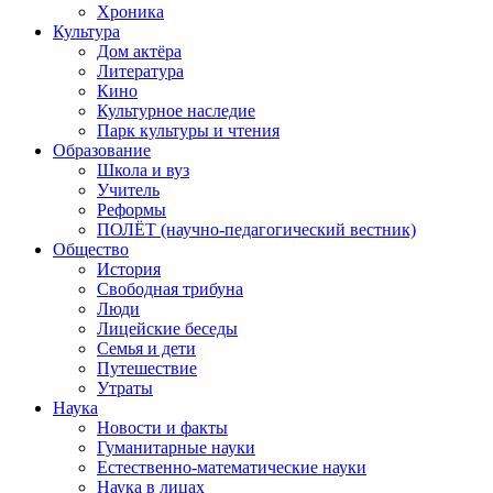
Хроника
Культура
Дом актёра
Литература
Кино
Культурное наследие
Парк культуры и чтения
Образование
Школа и вуз
Учитель
Реформы
ПОЛЁТ (научно-педагогический вестник)
Общество
История
Свободная трибуна
Люди
Лицейские беседы
Семья и дети
Путешествие
Утраты
Наука
Новости и факты
Гуманитарные науки
Естественно-математические науки
Наука в лицах