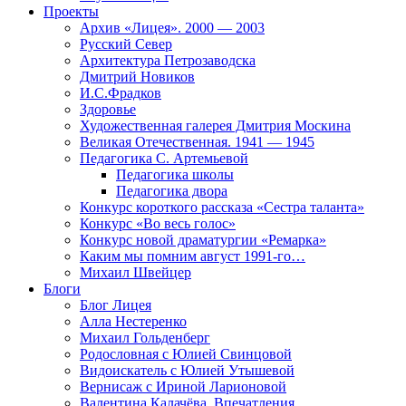
Проекты
Архив «Лицея». 2000 — 2003
Русский Север
Архитектура Петрозаводска
Дмитрий Новиков
И.С.Фрадков
Здоровье
Художественная галерея Дмитрия Москина
Великая Отечественная. 1941 — 1945
Педагогика С. Артемьевой
Педагогика школы
Педагогика двора
Конкурс короткого рассказа «Сестра таланта»
Конкурс «Во весь голос»
Конкурс новой драматургии «Ремарка»
Каким мы помним август 1991-го…
Михаил Швейцер
Блоги
Блог Лицея
Алла Нестеренко
Михаил Гольденберг
Родословная с Юлией Свинцовой
Видоискатель с Юлией Утышевой
Вернисаж с Ириной Ларионовой
Валентина Калачёва. Впечатления