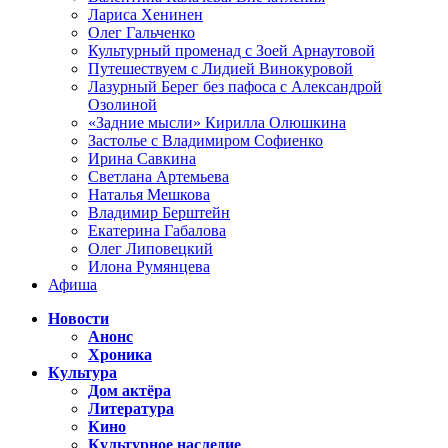
Лариса Хенинен
Олег Гальченко
Культурный променад с Зоей Арнаутовой
Путешествуем с Лидией Винокуровой
Лазурный Берег без пафоса с Александрой
Озолиной
«Задние мысли» Кирилла Олюшкина
Застолье с Владимиром Софиенко
Ирина Савкина
Светлана Артемьева
Наталья Мешкова
Владимир Берштейн
Екатерина Габалова
Олег Липовецкий
Илона Румянцева
Афиша
Новости
Анонс
Хроника
Культура
Дом актёра
Литература
Кино
Культурное наследие