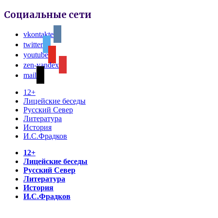
Социальные сети
vkontakte
twitter
youtube
zen-yandex
mail
12+
Лицейские беседы
Русский Север
Литература
История
И.С.Фрадков
12+
Лицейские беседы
Русский Север
Литература
История
И.С.Фрадков