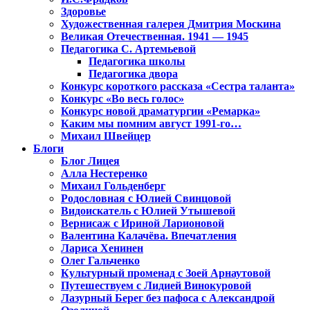
Здоровье
Художественная галерея Дмитрия Москина
Великая Отечественная. 1941 — 1945
Педагогика С. Артемьевой
Педагогика школы
Педагогика двора
Конкурс короткого рассказа «Сестра таланта»
Конкурс «Во весь голос»
Конкурс новой драматургии «Ремарка»
Каким мы помним август 1991-го…
Михаил Швейцер
Блоги
Блог Лицея
Алла Нестеренко
Михаил Гольденберг
Родословная с Юлией Свинцовой
Видоискатель с Юлией Утышевой
Вернисаж с Ириной Ларионовой
Валентина Калачёва. Впечатления
Лариса Хенинен
Олег Гальченко
Культурный променад с Зоей Арнаутовой
Путешествуем с Лидией Винокуровой
Лазурный Берег без пафоса с Александрой