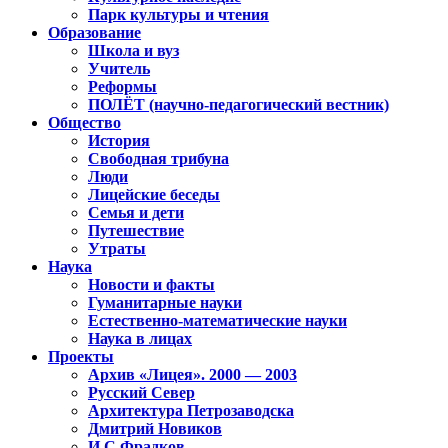
Парк культуры и чтения
Образование
Школа и вуз
Учитель
Реформы
ПОЛЁТ (научно-педагогический вестник)
Общество
История
Свободная трибуна
Люди
Лицейские беседы
Семья и дети
Путешествие
Утраты
Наука
Новости и факты
Гуманитарные науки
Естественно-математические науки
Наука в лицах
Проекты
Архив «Лицея». 2000 — 2003
Русский Север
Архитектура Петрозаводска
Дмитрий Новиков
И.С.Фрадков