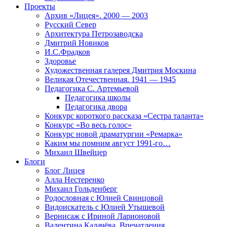
Проекты
Архив «Лицея». 2000 — 2003
Русский Север
Архитектура Петрозаводска
Дмитрий Новиков
И.С.Фрадков
Здоровье
Художественная галерея Дмитрия Москина
Великая Отечественная. 1941 — 1945
Педагогика С. Артемьевой
Педагогика школы
Педагогика двора
Конкурс короткого рассказа «Сестра таланта»
Конкурс «Во весь голос»
Конкурс новой драматургии «Ремарка»
Каким мы помним август 1991-го…
Михаил Швейцер
Блоги
Блог Лицея
Алла Нестеренко
Михаил Гольденберг
Родословная с Юлией Свинцовой
Видоискатель с Юлией Утышевой
Вернисаж с Ириной Ларионовой
Валентина Калачёва. Впечатления