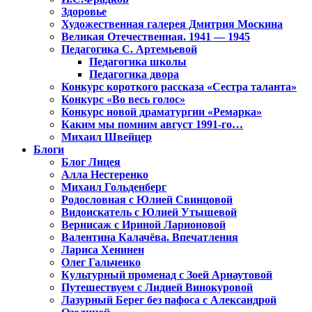
Здоровье
Художественная галерея Дмитрия Москина
Великая Отечественная. 1941 — 1945
Педагогика С. Артемьевой
Педагогика школы
Педагогика двора
Конкурс короткого рассказа «Сестра таланта»
Конкурс «Во весь голос»
Конкурс новой драматургии «Ремарка»
Каким мы помним август 1991-го…
Михаил Швейцер
Блоги
Блог Лицея
Алла Нестеренко
Михаил Гольденберг
Родословная с Юлией Свинцовой
Видоискатель с Юлией Утышевой
Вернисаж с Ириной Ларионовой
Валентина Калачёва. Впечатления
Лариса Хенинен
Олег Гальченко
Культурный променад с Зоей Арнаутовой
Путешествуем с Лидией Винокуровой
Лазурный Берег без пафоса с Александрой