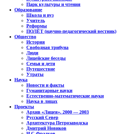
Парк культуры и чтения
Образование
Школа и вуз
Учитель
Реформы
ПОЛЁТ (научно-педагогический вестник)
Общество
История
Свободная трибуна
Люди
Лицейские беседы
Семья и дети
Путешествие
Утраты
Наука
Новости и факты
Гуманитарные науки
Естественно-математические науки
Наука в лицах
Проекты
Архив «Лицея». 2000 — 2003
Русский Север
Архитектура Петрозаводска
Дмитрий Новиков
И.С.Фрадков