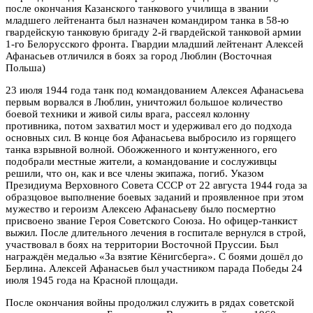
после окончания Казанского танкового училища в звании
младшего лейтенанта был назначен командиром танка в 58-ю
гвардейскую танковую бригаду 2-й гвардейской танковой армии
1-го Белорусского фронта. Гвардии младший лейтенант Алексей
Афанасьев отличился в боях за город Люблин (Восточная
Польша)
23 июля 1944 года танк под командованием Алексея Афанасьева
первым ворвался в Люблин, уничтожил большое количество
боевой техники и живой силы врага, рассеял колонну
противника, потом захватил мост и удерживал его до подхода
основных сил. В конце боя Афанасьева выбросило из горящего
танка взрывной волной. Обожженного и контуженного, его
подобрали местные жители, а командование и сослуживцы
решили, что он, как и все члены экипажа, погиб. Указом
Президиума Верховного Совета СССР от 22 августа 1944 года за
образцовое выполнение боевых заданий и проявленное при этом
мужество и героизм Алексею Афанасьеву было посмертно
присвоено звание Героя Советского Союза. Но офицер-танкист
выжил. После длительного лечения в госпитале вернулся в строй,
участвовал в боях на территории Восточной Пруссии. Был
награждён медалью «За взятие Кёнигсберга». С боями дошёл до
Берлина. Алексей Афанасьев был участником парада Победы 24
июля 1945 года на Красной площади.
После окончания войны продолжил служить в рядах советской