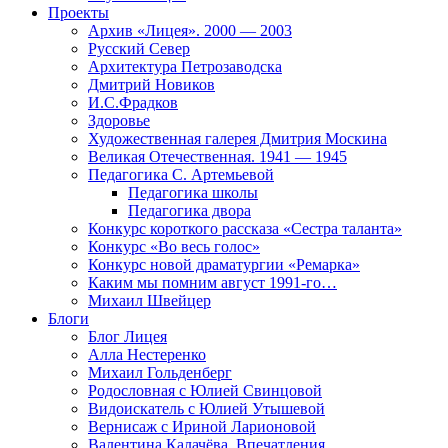
Проекты
Архив «Лицея». 2000 — 2003
Русский Север
Архитектура Петрозаводска
Дмитрий Новиков
И.С.Фрадков
Здоровье
Художественная галерея Дмитрия Москина
Великая Отечественная. 1941 — 1945
Педагогика С. Артемьевой
Педагогика школы
Педагогика двора
Конкурс короткого рассказа «Сестра таланта»
Конкурс «Во весь голос»
Конкурс новой драматургии «Ремарка»
Каким мы помним август 1991-го…
Михаил Швейцер
Блоги
Блог Лицея
Алла Нестеренко
Михаил Гольденберг
Родословная с Юлией Свинцовой
Видоискатель с Юлией Утышевой
Вернисаж с Ириной Ларионовой
Валентина Калачёва. Впечатления