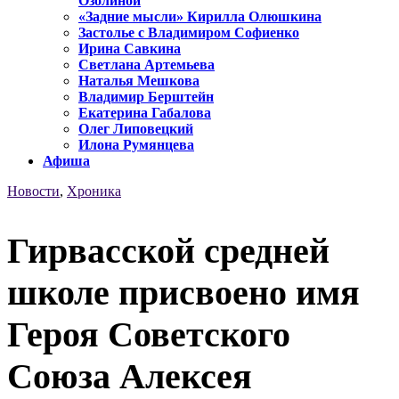
Озолиной
«Задние мысли» Кирилла Олюшкина
Застолье с Владимиром Софиенко
Ирина Савкина
Светлана Артемьева
Наталья Мешкова
Владимир Берштейн
Екатерина Габалова
Олег Липовецкий
Илона Румянцева
Афиша
Новости
,
Хроника
Гирвасской средней
школе присвоено имя
Героя Советского
Союза Алексея