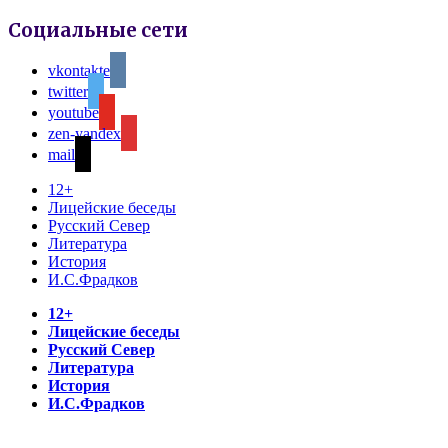
Социальные сети
vkontakte
twitter
youtube
zen-yandex
mail
12+
Лицейские беседы
Русский Север
Литература
История
И.С.Фрадков
12+
Лицейские беседы
Русский Север
Литература
История
И.С.Фрадков