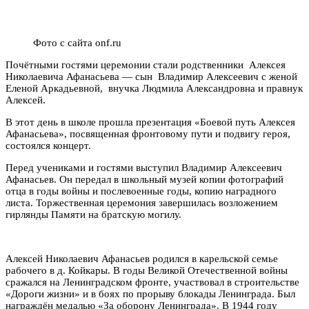
Фото с сайта onf.ru
Почётными гостями церемонии стали родственники Алексея
Николаевича Афанасьева — сын Владимир Алексеевич с женой
Еленой Аркадьевной, внучка Людмила Александровна и правнук
Алексей.
В этот день в школе прошла презентация «Боевой путь Алексея
Афанасьева», посвященная фронтовому пути и подвигу героя,
состоялся концерт.
Перед учениками и гостями выступил Владимир Алексеевич
Афанасьев. Он передал в школьный музей копии фотографий
отца в годы войны и послевоенные годы, копию наградного
листа. Торжественная церемония завершилась возложением
гирлянды Памяти на братскую могилу.
Алексей Николаевич Афанасьев родился в карельской семье
рабочего в д. Койкары. В годы Великой Отечественной войны
сражался на Ленинградском фронте, участвовал в строительстве
«Дороги жизни» и в боях по прорыву блокады Ленинграда. Был
награждён медалью «За оборону Ленинграда». В 1944 году