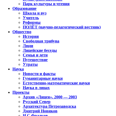
Парк культуры и чтения
Образование
Школа и вуз
Учитель
Реформы
ПОЛЁТ (научно-педагогический вестник)
Общество
История
Свободная трибуна
Люди
Лицейские беседы
Семья и дети
Путешествие
Утраты
Наука
Новости и факты
Гуманитарные науки
Естественно-математические науки
Наука в лицах
Проекты
Архив «Лицея». 2000 — 2003
Русский Север
Архитектура Петрозаводска
Дмитрий Новиков
И.С.Фрадков