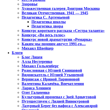
Здоровье
Художественная галерея Дмитрия Москина
Великая Отечественная. 1941 — 1945
Педагогика С. Артемьевой
Педагогика школы
Педагогика двора
Конкурс короткого рассказа «Сестра таланта»
Конкурс «Во весь голос»
Конкурс новой драматургии «Ремарка»
Каким мы помним август 1991-го…
Михаил Швейцер
Блоги
Блог Лицея
Алла Нестеренко
Михаил Гольденберг
Родословная с Юлией Свинцовой
Видоискатель с Юлией Утышевой
Вернисаж с Ириной Ларионовой
Валентина Калачёва. Впечатления
Лариса Хенинен
Олег Гальченко
Культурный променад с Зоей Арнаутовой
Путешествуем с Лидией Винокуровой
Лазурный Берег без пафоса с Александрой