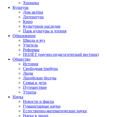
Хроника
Культура
Дом актёра
Литература
Кино
Культурное наследие
Парк культуры и чтения
Образование
Школа и вуз
Учитель
Реформы
ПОЛЁТ (научно-педагогический вестник)
Общество
История
Свободная трибуна
Люди
Лицейские беседы
Семья и дети
Путешествие
Утраты
Наука
Новости и факты
Гуманитарные науки
Естественно-математические науки
Наука в лицах