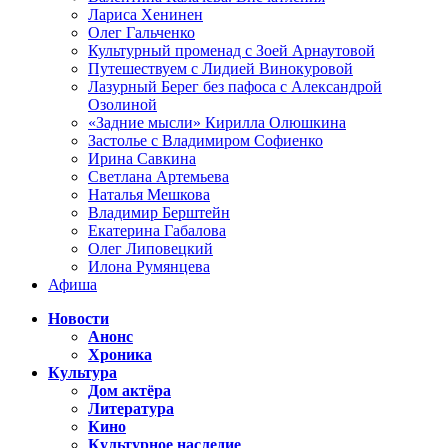
Лариса Хенинен
Олег Гальченко
Культурный променад с Зоей Арнаутовой
Путешествуем с Лидией Винокуровой
Лазурный Берег без пафоса с Александрой
Озолиной
«Задние мысли» Кирилла Олюшкина
Застолье с Владимиром Софиенко
Ирина Савкина
Светлана Артемьева
Наталья Мешкова
Владимир Берштейн
Екатерина Габалова
Олег Липовецкий
Илона Румянцева
Афиша
Новости
Анонс
Хроника
Культура
Дом актёра
Литература
Кино
Культурное наследие