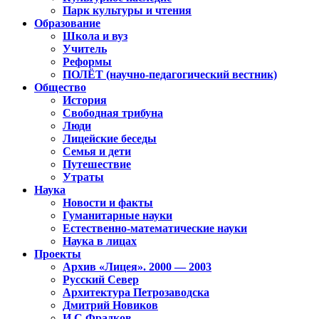
Парк культуры и чтения
Образование
Школа и вуз
Учитель
Реформы
ПОЛЁТ (научно-педагогический вестник)
Общество
История
Свободная трибуна
Люди
Лицейские беседы
Семья и дети
Путешествие
Утраты
Наука
Новости и факты
Гуманитарные науки
Естественно-математические науки
Наука в лицах
Проекты
Архив «Лицея». 2000 — 2003
Русский Север
Архитектура Петрозаводска
Дмитрий Новиков
И.С.Фрадков