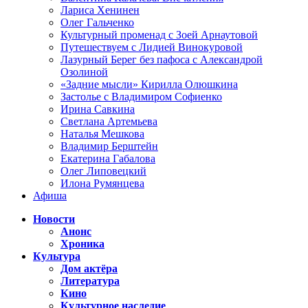
Лариса Хенинен
Олег Гальченко
Культурный променад с Зоей Арнаутовой
Путешествуем с Лидией Винокуровой
Лазурный Берег без пафоса с Александрой
Озолиной
«Задние мысли» Кирилла Олюшкина
Застолье с Владимиром Софиенко
Ирина Савкина
Светлана Артемьева
Наталья Мешкова
Владимир Берштейн
Екатерина Габалова
Олег Липовецкий
Илона Румянцева
Афиша
Новости
Анонс
Хроника
Культура
Дом актёра
Литература
Кино
Культурное наследие