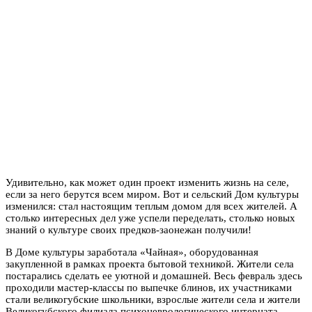
Удивительно, как может один проект изменить жизнь на селе,
если за него берутся всем миром. Вот и сельский Дом культуры
изменился: стал настоящим теплым домом для всех жителей. А
столько интересных дел уже успели переделать, столько новых
знаний о культуре своих предков-заонежан получили!
В Доме культуры заработала «Чайная», оборудованная
закупленной в рамках проекта бытовой техникой. Жители села
постарались сделать ее уютной и домашней. Весь февраль здесь
проходили мастер-классы по выпечке блинов, их участниками
стали великогубские школьники, взрослые жители села и жители
Великогубского филиала психоневрологического интерната.