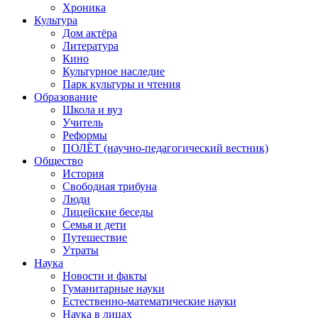
Хроника
Культура
Дом актёра
Литература
Кино
Культурное наследие
Парк культуры и чтения
Образование
Школа и вуз
Учитель
Реформы
ПОЛЁТ (научно-педагогический вестник)
Общество
История
Свободная трибуна
Люди
Лицейские беседы
Семья и дети
Путешествие
Утраты
Наука
Новости и факты
Гуманитарные науки
Естественно-математические науки
Наука в лицах