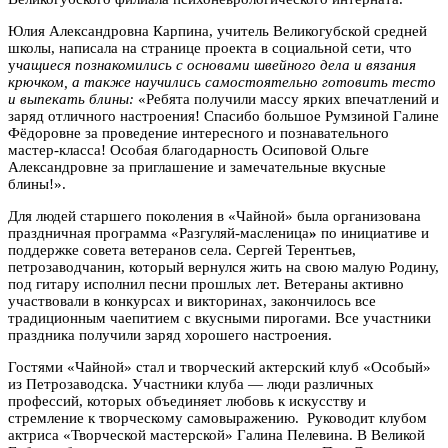
Юлия Александровна Карпина, учитель Великогубской средней
школы, написала на странице проекта в социальной сети, что
у
чащиеся познакомились с основами швейного дела и вязания
крючком, а также научились самостоятельно готовить тесто
и выпекать блины:
«Ребята получили массу ярких впечатлений и
заряд отличного настроения! Спасибо большое Румзиной Галине
Фёдоровне за проведение интересного и познавательного
мастер-класса! Особая благодарность Осиповой Ольге
Александровне за приглашение и замечательные вкусные
блины!».
Для людей старшего поколения в «Чайной» была организована
праздничная программа «Разгуляй-масленица
»
по инициативе и
поддержке совета ветеранов села. Сергей Терентьев,
петрозаводчанин, который вернулся жить на свою малую Родину,
под гитару исполнил песни прошлых лет. Ветераны активно
участвовали в конкурсах и викторинах, закончилось все
традиционным чаепитием с вкусными пирогами. Все участники
праздника получили заряд хорошего настроения.
Гостями «Чайной» стал и творческий актерский клуб «Особый»
из Петрозаводска. Участники клуба — люди различных
профессий, которых объединяет любовь к искусству и
стремление к творческому самовыражению. Руководит клубом
актриса «Творческой мастерской» Галина Пелевина. В Великой