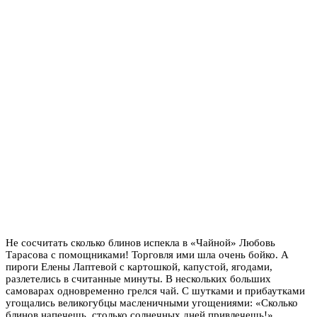
Не сосчитать сколько блинов испекла в «Чайной» Любовь
Тарасова с помощниками! Торговля ими шла очень бойко. А
пироги Елены Лаптевой с картошкой, капустой, ягодами,
разлетелись в считанные минуты. В нескольких больших
самоварах одновременно грелся чай. С шутками и прибаутками
угощались великогубцы масленичными угощениями: «Сколько
блинов напечешь, столько солнечных дней привлечешь!»,