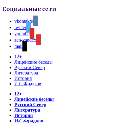
Социальные сети
vkontakte
twitter
youtube
zen-yandex
mail
12+
Лицейские беседы
Русский Север
Литература
История
И.С.Фрадков
12+
Лицейские беседы
Русский Север
Литература
История
И.С.Фрадков