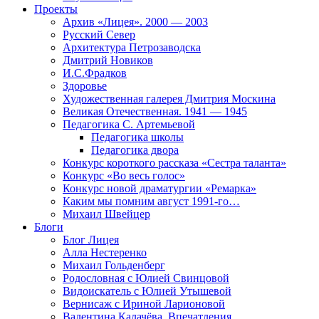
Проекты
Архив «Лицея». 2000 — 2003
Русский Север
Архитектура Петрозаводска
Дмитрий Новиков
И.С.Фрадков
Здоровье
Художественная галерея Дмитрия Москина
Великая Отечественная. 1941 — 1945
Педагогика С. Артемьевой
Педагогика школы
Педагогика двора
Конкурс короткого рассказа «Сестра таланта»
Конкурс «Во весь голос»
Конкурс новой драматургии «Ремарка»
Каким мы помним август 1991-го…
Михаил Швейцер
Блоги
Блог Лицея
Алла Нестеренко
Михаил Гольденберг
Родословная с Юлией Свинцовой
Видоискатель с Юлией Утышевой
Вернисаж с Ириной Ларионовой
Валентина Калачёва. Впечатления