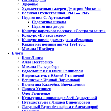
Здоровье
Художественная галерея Дмитрия Москина
Великая Отечественная. 1941 — 1945
Педагогика С. Артемьевой
Педагогика школы
Педагогика двора
Конкурс короткого рассказа «Сестра таланта»
Конкурс «Во весь голос»
Конкурс новой драматургии «Ремарка»
Каким мы помним август 1991-го…
Михаил Швейцер
Блоги
Блог Лицея
Алла Нестеренко
Михаил Гольденберг
Родословная с Юлией Свинцовой
Видоискатель с Юлией Утышевой
Вернисаж с Ириной Ларионовой
Валентина Калачёва. Впечатления
Лариса Хенинен
Олег Гальченко
Культурный променад с Зоей Арнаутовой
Путешествуем с Лидией Винокуровой
Лазурный Берег без пафоса с Александрой