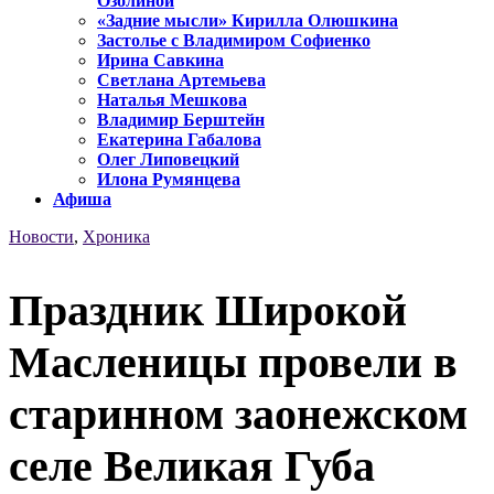
Озолиной
«Задние мысли» Кирилла Олюшкина
Застолье с Владимиром Софиенко
Ирина Савкина
Светлана Артемьева
Наталья Мешкова
Владимир Берштейн
Екатерина Габалова
Олег Липовецкий
Илона Румянцева
Афиша
Новости
,
Хроника
Праздник Широкой
Масленицы провели в
старинном заонежском
селе Великая Губа