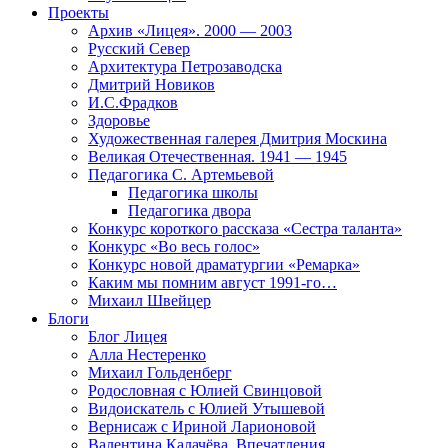
Проекты
Архив «Лицея». 2000 — 2003
Русский Север
Архитектура Петрозаводска
Дмитрий Новиков
И.С.Фрадков
Здоровье
Художественная галерея Дмитрия Москина
Великая Отечественная. 1941 — 1945
Педагогика С. Артемьевой
Педагогика школы
Педагогика двора
Конкурс короткого рассказа «Сестра таланта»
Конкурс «Во весь голос»
Конкурс новой драматургии «Ремарка»
Каким мы помним август 1991-го…
Михаил Швейцер
Блоги
Блог Лицея
Алла Нестеренко
Михаил Гольденберг
Родословная с Юлией Свинцовой
Видоискатель с Юлией Утышевой
Вернисаж с Ириной Ларионовой
Валентина Калачёва. Впечатления