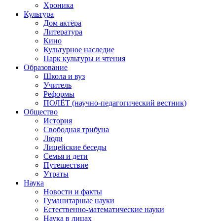
Хроника
Культура
Дом актёра
Литература
Кино
Культурное наследие
Парк культуры и чтения
Образование
Школа и вуз
Учитель
Реформы
ПОЛЁТ (научно-педагогический вестник)
Общество
История
Свободная трибуна
Люди
Лицейские беседы
Семья и дети
Путешествие
Утраты
Наука
Новости и факты
Гуманитарные науки
Естественно-математические науки
Наука в лицах