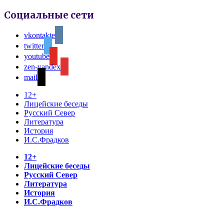
Социальные сети
vkontakte
twitter
youtube
zen-yandex
mail
12+
Лицейские беседы
Русский Север
Литература
История
И.С.Фрадков
12+
Лицейские беседы
Русский Север
Литература
История
И.С.Фрадков