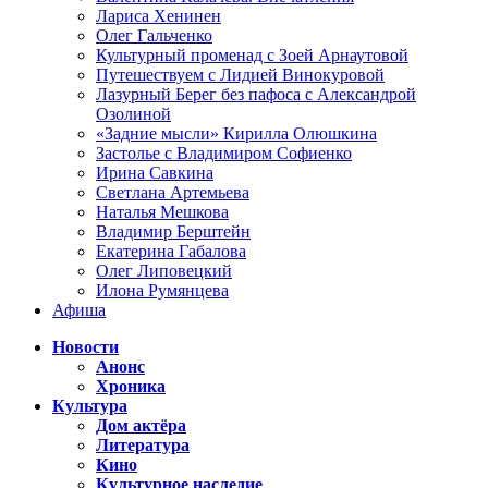
Лариса Хенинен
Олег Гальченко
Культурный променад с Зоей Арнаутовой
Путешествуем с Лидией Винокуровой
Лазурный Берег без пафоса с Александрой
Озолиной
«Задние мысли» Кирилла Олюшкина
Застолье с Владимиром Софиенко
Ирина Савкина
Светлана Артемьева
Наталья Мешкова
Владимир Берштейн
Екатерина Габалова
Олег Липовецкий
Илона Румянцева
Афиша
Новости
Анонс
Хроника
Культура
Дом актёра
Литература
Кино
Культурное наследие