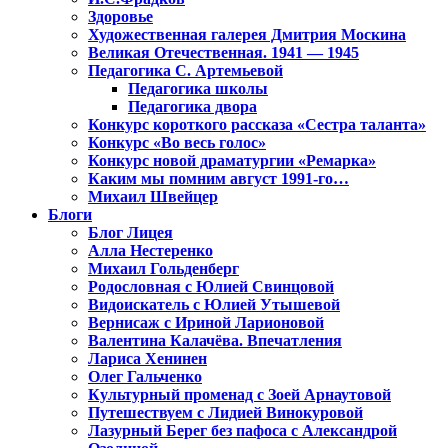
Здоровье
Художественная галерея Дмитрия Москина
Великая Отечественная. 1941 — 1945
Педагогика С. Артемьевой
Педагогика школы
Педагогика двора
Конкурс короткого рассказа «Сестра таланта»
Конкурс «Во весь голос»
Конкурс новой драматургии «Ремарка»
Каким мы помним август 1991-го…
Михаил Швейцер
Блоги
Блог Лицея
Алла Нестеренко
Михаил Гольденберг
Родословная с Юлией Свинцовой
Видоискатель с Юлией Утышевой
Вернисаж с Ириной Ларионовой
Валентина Калачёва. Впечатления
Лариса Хенинен
Олег Гальченко
Культурный променад с Зоей Арнаутовой
Путешествуем с Лидией Винокуровой
Лазурный Берег без пафоса с Александрой