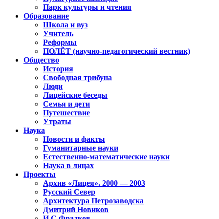
Парк культуры и чтения
Образование
Школа и вуз
Учитель
Реформы
ПОЛЁТ (научно-педагогический вестник)
Общество
История
Свободная трибуна
Люди
Лицейские беседы
Семья и дети
Путешествие
Утраты
Наука
Новости и факты
Гуманитарные науки
Естественно-математические науки
Наука в лицах
Проекты
Архив «Лицея». 2000 — 2003
Русский Север
Архитектура Петрозаводска
Дмитрий Новиков
И.С.Фрадков