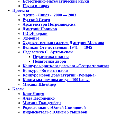
Естественно-математические науки
Наука в лицах
Проекты
Архив «Лицея». 2000 — 2003
Русский Север
Архитектура Петрозаводска
Дмитрий Новиков
И.С.Фрадков
Здоровье
Художественная галерея Дмитрия Москина
Великая Отечественная. 1941 — 1945
Педагогика С. Артемьевой
Педагогика школы
Педагогика двора
Конкурс короткого рассказа «Сестра таланта»
Конкурс «Во весь голос»
Конкурс новой драматургии «Ремарка»
Каким мы помним август 1991-го…
Михаил Швейцер
Блоги
Блог Лицея
Алла Нестеренко
Михаил Гольденберг
Родословная с Юлией Свинцовой
Видоискатель с Юлией Утышевой