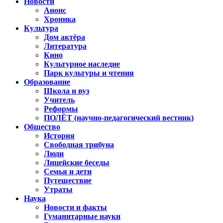
Новости
Анонс
Хроника
Культура
Дом актёра
Литература
Кино
Культурное наследие
Парк культуры и чтения
Образование
Школа и вуз
Учитель
Реформы
ПОЛЁТ (научно-педагогический вестник)
Общество
История
Свободная трибуна
Люди
Лицейские беседы
Семья и дети
Путешествие
Утраты
Наука
Новости и факты
Гуманитарные науки