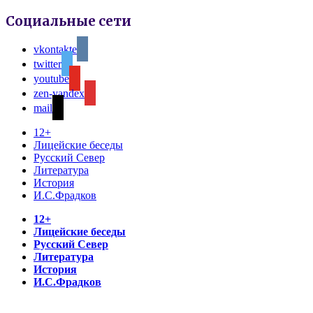
Социальные сети
vkontakte
twitter
youtube
zen-yandex
mail
12+
Лицейские беседы
Русский Север
Литература
История
И.С.Фрадков
12+
Лицейские беседы
Русский Север
Литература
История
И.С.Фрадков