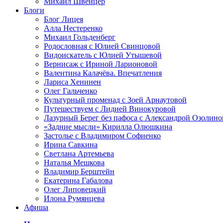
Михаил Швейцер
Блоги
Блог Лицея
Алла Нестеренко
Михаил Гольденберг
Родословная с Юлией Свинцовой
Видоискатель с Юлией Утышевой
Вернисаж с Ириной Ларионовой
Валентина Калачёва. Впечатления
Лариса Хенинен
Олег Гальченко
Культурный променад с Зоей Арнаутовой
Путешествуем с Лидией Винокуровой
Лазурный Берег без пафоса с Александрой Озолино
«Задние мысли» Кирилла Олюшкина
Застолье с Владимиром Софиенко
Ирина Савкина
Светлана Артемьева
Наталья Мешкова
Владимир Берштейн
Екатерина Габалова
Олег Липовецкий
Илона Румянцева
Афиша