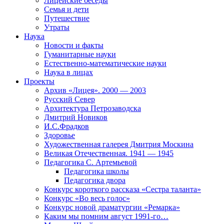
Лицейские беседы
Семья и дети
Путешествие
Утраты
Наука
Новости и факты
Гуманитарные науки
Естественно-математические науки
Наука в лицах
Проекты
Архив «Лицея». 2000 — 2003
Русский Север
Архитектура Петрозаводска
Дмитрий Новиков
И.С.Фрадков
Здоровье
Художественная галерея Дмитрия Москина
Великая Отечественная. 1941 — 1945
Педагогика С. Артемьевой
Педагогика школы
Педагогика двора
Конкурс короткого рассказа «Сестра таланта»
Конкурс «Во весь голос»
Конкурс новой драматургии «Ремарка»
Каким мы помним август 1991-го…