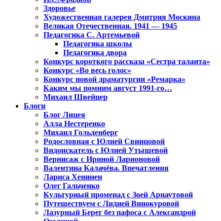
Здоровье
Художественная галерея Дмитрия Москина
Великая Отечественная. 1941 — 1945
Педагогика С. Артемьевой
Педагогика школы
Педагогика двора
Конкурс короткого рассказа «Сестра таланта»
Конкурс «Во весь голос»
Конкурс новой драматургии «Ремарка»
Каким мы помним август 1991-го…
Михаил Швейцер
Блоги
Блог Лицея
Алла Нестеренко
Михаил Гольденберг
Родословная с Юлией Свинцовой
Видоискатель с Юлией Утышевой
Вернисаж с Ириной Ларионовой
Валентина Калачёва. Впечатления
Лариса Хенинен
Олег Гальченко
Культурный променад с Зоей Арнаутовой
Путешествуем с Лидией Винокуровой
Лазурный Берег без пафоса с Александрой