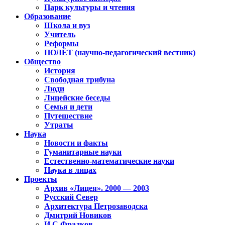
Парк культуры и чтения
Образование
Школа и вуз
Учитель
Реформы
ПОЛЁТ (научно-педагогический вестник)
Общество
История
Свободная трибуна
Люди
Лицейские беседы
Семья и дети
Путешествие
Утраты
Наука
Новости и факты
Гуманитарные науки
Естественно-математические науки
Наука в лицах
Проекты
Архив «Лицея». 2000 — 2003
Русский Север
Архитектура Петрозаводска
Дмитрий Новиков
И.С.Фрадков