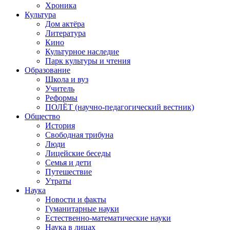
Хроника
Культура
Дом актёра
Литература
Кино
Культурное наследие
Парк культуры и чтения
Образование
Школа и вуз
Учитель
Реформы
ПОЛЁТ (научно-педагогический вестник)
Общество
История
Свободная трибуна
Люди
Лицейские беседы
Семья и дети
Путешествие
Утраты
Наука
Новости и факты
Гуманитарные науки
Естественно-математические науки
Наука в лицах