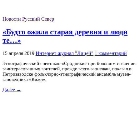
Новости
Русский Север
«Будто ожила старая деревня и люди
те…»
15 апреля 2019
Интернет-журнал "Лицей"
1 комментарий
Этнографический спектакль «Сродники» при большом стечении
заинтересованных зрителей, прежде всего заонежан, показал в
Петрозаводске фольклорно-этнографический ансамбль музея-
заповедника «Кижи».
Далее →