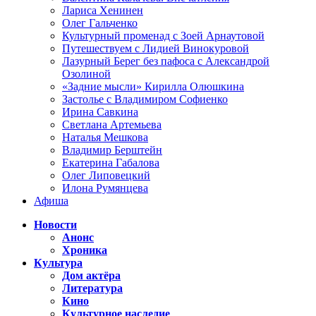
Лариса Хенинен
Олег Гальченко
Культурный променад с Зоей Арнаутовой
Путешествуем с Лидией Винокуровой
Лазурный Берег без пафоса с Александрой
Озолиной
«Задние мысли» Кирилла Олюшкина
Застолье с Владимиром Софиенко
Ирина Савкина
Светлана Артемьева
Наталья Мешкова
Владимир Берштейн
Екатерина Габалова
Олег Липовецкий
Илона Румянцева
Афиша
Новости
Анонс
Хроника
Культура
Дом актёра
Литература
Кино
Культурное наследие