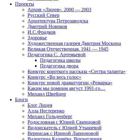
Проекты
Архив «Лицея». 2000 — 2003
Русский Север
Архитектура Петрозаводска
Дмитрий Новиков
И.С.Фрадков
Здоровье
Художественная галерея Дмитрия Москина
Великая Отечественная. 1941 — 1945
Педагогика С. Артемьевой
Педагогика школы
Педагогика двора
Конкурс короткого рассказа «Сестра таланта»
Конкурс «Во весь голос»
Конкурс новой драматургии «Ремарка»
Каким мы помним август 1991-го…
Михаил Швейцер
Блоги
Блог Лицея
Алла Нестеренко
Михаил Гольденберг
Родословная с Юлией Свинцовой
Видоискатель с Юлией Утышевой
Вернисаж с Ириной Ларионовой
Валентина Калачёва. Впечатления