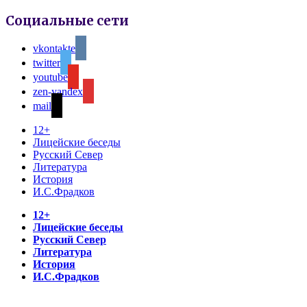
Социальные сети
vkontakte
twitter
youtube
zen-yandex
mail
12+
Лицейские беседы
Русский Север
Литература
История
И.С.Фрадков
12+
Лицейские беседы
Русский Север
Литература
История
И.С.Фрадков