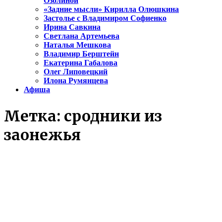
Озолиной
«Задние мысли» Кирилла Олюшкина
Застолье с Владимиром Софиенко
Ирина Савкина
Светлана Артемьева
Наталья Мешкова
Владимир Берштейн
Екатерина Габалова
Олег Липовецкий
Илона Румянцева
Афиша
Метка:
сродники из
заонежья