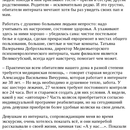
родственники. Родители – исключительно редко. И это грустно,
обитатели интерната мечтают хотя бы раз увидеть своих пап и
мам.
Работать с душевно больными людьми непросто: надо
учитывать их настроение, состояние здоровья. А ухаживают
здесь за ними хорошо – убедилась сама: чистое постельное
белье и одежда, сделан прекрасный евроремонт в местах общего
пользования, большие, светлые и чистые комнаты. Татьяна
Валерьевна Доброхвалова, директор Медвежьегорского
психоневрологического интерната, чьим филиалом является
Великогубский, всегда идет навстречу, помогает чем может.
– Практически всем обитателям нашего дома в разной степени
требуется медицинская помощь, – говорит старшая медсестра
Александра Васильевна Вичурина, которая работает в интернате
же 38 лет. – Но ведь необходимо и душевное тепло, забота. У
нас шестеро лежачих, 27 человек требуют постоянного контроля
все 24 часа. Вот и стараемся создать для них условия. А видели,
какой у нас «автопарк»? Часть колясок приобретается согласно
индивидуальной программе реабилитации, но на сегодняшний
день девушки приобрели более удобные коляски на свои деньги.
Девушкам из интерната, сопровождающим меня во время
экскурсии, очень хотелось показать всё, и они наперебой
рассказывали о своей жизни, начиная так: «А у нас…». Показали