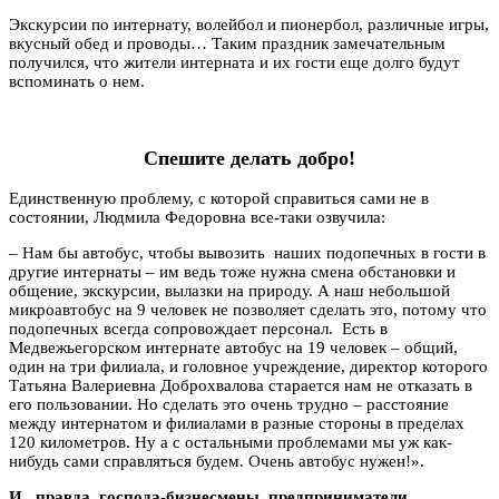
Экскурсии по интернату, волейбол и пионербол, различные игры,
вкусный обед и проводы… Таким праздник замечательным
получился, что жители интерната и их гости еще долго будут
вспоминать о нем.
Спешите делать добро!
Единственную проблему, с которой справиться сами не в
состоянии, Людмила Федоровна все-таки озвучила:
– Нам бы автобус, чтобы вывозить наших подопечных в гости в
другие интернаты – им ведь тоже нужна смена обстановки и
общение, экскурсии, вылазки на природу. А наш небольшой
микроавтобус на 9 человек не позволяет сделать это, потому что
подопечных всегда сопровождает персонал. Есть в
Медвежьегорском интернате автобус на 19 человек – общий,
один на три филиала, и головное учреждение, директор которого
Татьяна Валериевна Доброхвалова старается нам не отказать в
его пользовании. Но сделать это очень трудно – расстояние
между интернатом и филиалами в разные стороны в пределах
120 километров. Ну а с остальными проблемами мы уж как-
нибудь сами справляться будем. Очень автобус нужен!».
И, правда, господа-бизнесмены, предприниматели,