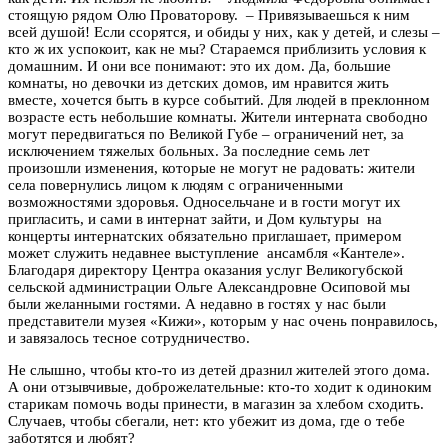
стоящую рядом Олю Проваторову. –
Привязываешься к ним
всей душой! Если ссорятся, и обиды у них, как у детей, и слезы –
кто ж их успокоит, как не мы? Стараемся приблизить условия к
домашним. И они все понимают: это их дом. Да, большие
комнаты, но девочки из детских домов, им нравится жить
вместе, хочется быть в курсе событий. Для людей в преклонном
возрасте есть небольшие комнаты. Жители интерната свободно
могут передвигаться по Великой Губе – ограничений нет, за
исключением тяжелых больных. За последние семь лет
произошли изменения, которые не могут не радовать: жители
села повернулись лицом к людям с ограниченными
возможностями здоровья. Односельчане и в гости могут их
пригласить, и сами в интернат зайти, и Дом культуры на
концерты интернатских обязательно приглашает, примером
может служить недавнее выступление ансамбля «Кантеле».
Благодаря директору Центра оказания услуг Великогубской
сельской администрации Ольге Александровне Осиповой мы
были желанными гостями. А недавно в гостях у нас были
представители музея «Кижи», которым у нас очень понравилось,
и завязалось тесное сотрудничество.
Не слышно, чтобы кто-то из детей дразнил жителей этого дома.
А они отзывчивые, доброжелательные: кто-то ходит к одиноким
старикам помочь воды принести, в магазин за хлебом сходить.
Случаев, чтобы сбегали, нет: кто убежит из дома, где о тебе
заботятся и любят?