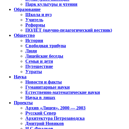
Парк культуры и чтения
Образование
Школа и вуз
Учитель
Реформы
ПОЛЁТ (научно-педагогический вестник)
Общество
История
Свободная трибуна
Люди
Лицейские беседы
Семья и дети
Путешествие
Утраты
Наука
Новости и факты
Гуманитарные науки
Естественно-математические науки
Наука в лицах
Проекты
Архив «Лицея». 2000 — 2003
Русский Север
Архитектура Петрозаводска
Дмитрий Новиков
И.С.Фрадков