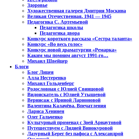
Здоровье
Художественная галерея Дмитрия Москина
Великая Отечественная. 1941 — 1945
Педагогика С. Артемьевой
Педагогика школы
Педагогика двора
Конкурс короткого рассказа «Сестра таланта»
Конкурс «Во весь голос»
Конкурс новой драматургии «Ремарка»
Каким мы помним август 1991-го…
Михаил Швейцер
Блоги
Блог Лицея
Алла Нестеренко
Михаил Гольденберг
Родословная с Юлией Свинцовой
Видоискатель с Юлией Утышевой
Вернисаж с Ириной Ларионовой
Валентина Калачёва. Впечатления
Лариса Хенинен
Олег Гальченко
Культурный променад с Зоей Арнаутовой
Путешествуем с Лидией Винокуровой
Лазурный Берег без пафоса с Александрой