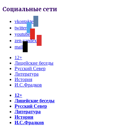
Социальные сети
vkontakte
twitter
youtube
zen-yandex
mail
12+
Лицейские беседы
Русский Север
Литература
История
И.С.Фрадков
12+
Лицейские беседы
Русский Север
Литература
История
И.С.Фрадков