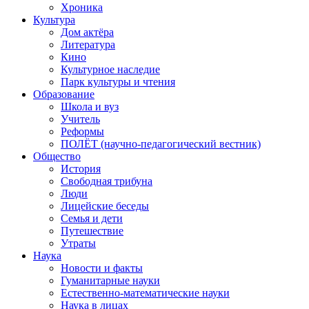
Хроника
Культура
Дом актёра
Литература
Кино
Культурное наследие
Парк культуры и чтения
Образование
Школа и вуз
Учитель
Реформы
ПОЛЁТ (научно-педагогический вестник)
Общество
История
Свободная трибуна
Люди
Лицейские беседы
Семья и дети
Путешествие
Утраты
Наука
Новости и факты
Гуманитарные науки
Естественно-математические науки
Наука в лицах