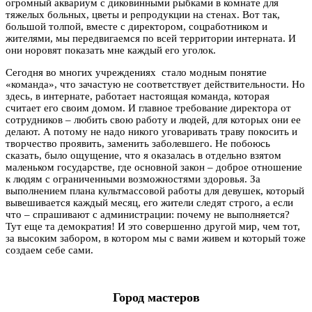
огромный аквариум с диковинными рыбками в комнате для
тяжелых больных, цветы и репродукции на стенах. Вот так,
большой толпой, вместе с директором, соцработником и
жителями, мы передвигаемся по всей территории интерната. И
они норовят показать мне каждый его уголок.
Сегодня во многих учреждениях стало модным понятие
«команда», что зачастую не соответствует действительности. Но
здесь, в интернате, работает настоящая команда, которая
считает его своим домом. И главное требование директора от
сотрудников – любить свою работу и людей, для которых они ее
делают. А потому не надо никого уговаривать траву покосить и
творчество проявить, заменить заболевшего. Не побоюсь
сказать, было ощущение, что я оказалась в отдельно взятом
маленьком государстве, где основной закон – доброе отношение
к людям с ограниченными возможностями здоровья. За
выполнением плана культмассовой работы для девушек, который
вывешивается каждый месяц, его жители следят строго, а если
что – спрашивают с администрации: почему не выполняется?
Тут еще та демократия! И это совершенно другой мир, чем тот,
за высоким забором, в котором мы с вами живем и который тоже
создаем себе сами.
Город мастеров