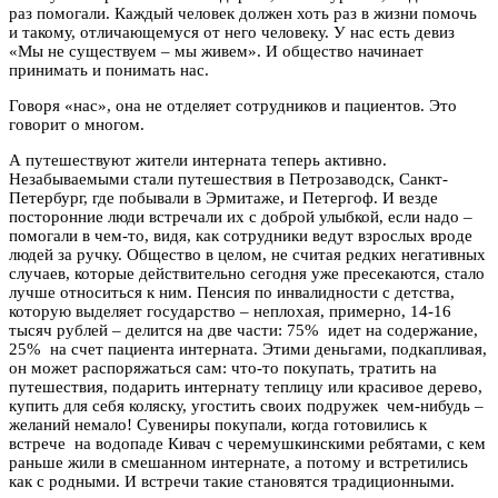
раз помогали. Каждый человек должен хоть раз в жизни помочь
и такому, отличающемуся от него человеку. У нас есть девиз
«Мы не существуем – мы живем». И общество начинает
принимать и понимать нас.
Говоря «нас», она не отделяет сотрудников и пациентов. Это
говорит о многом.
А путешествуют жители интерната теперь активно.
Незабываемыми стали путешествия в Петрозаводск, Санкт-
Петербург, где побывали в Эрмитаже, и Петергоф. И везде
посторонние люди встречали их с доброй улыбкой, если надо –
помогали в чем-то, видя, как сотрудники ведут взрослых вроде
людей за ручку. Общество в целом, не считая редких негативных
случаев, которые действительно сегодня уже пресекаются, стало
лучше относиться к ним. Пенсия по инвалидности с детства,
которую выделяет государство – неплохая, примерно, 14-16
тысяч рублей – делится на две части: 75% идет на содержание,
25% на счет пациента интерната. Этими деньгами, подкапливая,
он может распоряжаться сам: что-то покупать, тратить на
путешествия, подарить интернату теплицу или красивое дерево,
купить для себя коляску, угостить своих подружек чем-нибудь –
желаний немало! Сувениры покупали, когда готовились к
встрече на водопаде Кивач с черемушкинскими ребятами, с кем
раньше жили в смешанном интернате, а потому и встретились
как с родными. И встречи такие становятся традиционными.