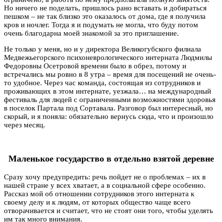
Но ничего не поделать, пришлось рано вставать и добираться
пешком – не так близко это оказалось от дома, где я получила
кров и ночлег. Тогда я и подумать не могла, что буду потом
очень благодарна моей знакомой за это приглашение.
Не только у меня, но и у директора Великогубского филиала
Медвежьегорского психоневрологического интерната Людмилы
Федоровны Осетровой времени было в обрез, потому и
встречались мы ровно в 8 утра – время для посещений не очень-
то удобное. Через час команда, состоящая из сотрудников и
проживающих в этом интернате, уезжала… на международный
фестиваль для людей с ограниченными возможностями здоровья
в поселок Партала под Сортавала. Разговор был интересный, но
скорый, и я поняла: обязательно вернусь сюда, что и произошло
через месяц.
Маленькое государство в отдельно взятой деревне
Сразу хочу предупредить: речь пойдет не о проблемах – их в
нашей стране у всех хватает, а в социальной сфере особенно.
Рассказ мой об отношении сотрудников этого интерната к
своему делу и к людям, от которых общество чаще всего
отворачивается и считает, что не стоят они того, чтобы уделять
им так много внимания.