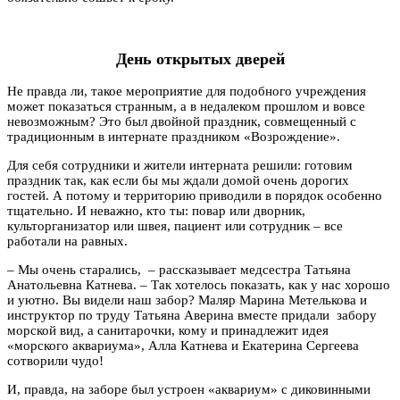
День открытых дверей
Не правда ли, такое мероприятие для подобного учреждения
может показаться странным, а в недалеком прошлом и вовсе
невозможным? Это был двойной праздник, совмещенный с
традиционным в интернате праздником «Возрождение».
Для себя сотрудники и жители интерната решили: готовим
праздник так, как если бы мы ждали домой очень дорогих
гостей. А потому и территорию приводили в порядок особенно
тщательно. И неважно, кто ты: повар или дворник,
культорганизатор или швея, пациент или сотрудник – все
работали на равных.
– Мы очень старались, – рассказывает медсестра Татьяна
Анатольевна Катнева. – Так хотелось показать, как у нас хорошо
и уютно. Вы видели наш забор? Маляр Марина Метелькова и
инструктор по труду Татьяна Аверина вместе придали забору
морской вид, а санитарочки, кому и принадлежит идея
«морского аквариума», Алла Катнева и Екатерина Сергеева
сотворили чудо!
И, правда, на заборе был устроен «аквариум» с диковинными