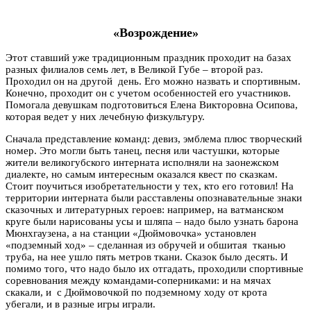
«Возрождение»
Этот ставший уже традиционным праздник проходит на базах
разных филиалов семь лет, в Великой Губе – второй раз.
Проходил он на другой день. Его можно назвать и спортивным.
Конечно, проходит он с учетом особенностей его участников.
Помогала девушкам подготовиться Елена Викторовна Осипова,
которая ведет у них лечебную физкультуру.
Сначала представление команд: девиз, эмблема плюс творческий
номер. Это могли быть танец, песня или частушки, которые
жители великогубского интерната исполняли на заонежском
диалекте, но самым интересным оказался квест по сказкам.
Стоит поучиться изобретательности у тех, кто его готовил! На
территории интерната были расставлены опознавательные знаки
сказочных и литературных героев: например, на ватманском
круге были нарисованы усы и шляпа – надо было узнать барона
Мюнхгаузена, а на станции «Дюймовочка» установлен
«подземный ход» – сделанная из обручей и обшитая тканью
труба, на нее ушло пять метров ткани. Сказок было десять. И
помимо того, что надо было их отгадать, проходили спортивные
соревнования между командами-соперниками: и на мячах
скакали, и с Дюймовочкой по подземному ходу от крота
убегали, и в разные игры играли.