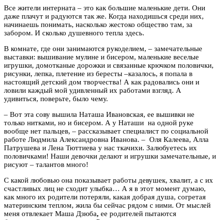
Все жители интерната – это как большие маленькие дети. Они
даже плачут и радуются так же. Когда находишься среди них,
начинаешь понимать, насколько жестоко общество там, за
забором. И сколько душевного тепла здесь.
В комнате, где они занимаются рукоделием, – замечательные
выставки: вышивание мулине и бисером, маленькие веселые
игрушки, домотканые дорожки и связанные крючком половички,
рисунки, лепка, плетение из бересты –казалось, я попала в
настоящий детский дом творчества! А как радовались они и
ловили каждый мой удивленный их работами взгляд. А
удивиться, поверьте, было чему.
– Вот эта сову вышила Наташа Ивановская, ее вышивки не
только нитками, но и бисером. А у Наташи на одной руке
вообще нет пальцев, – рассказывает специалист по социальной
работе Людмила Александровна Иванова. – Оля Калеева, Алла
Патрушева и Лена Тюттиева у нас ткачихи. Залюбуетесь их
половичками! Наши девочки делают и игрушки замечательные, и
рисуют – талантов много!
С какой любовью она показывает работы девушек, хвалит, а с их
счастливых лиц не сходит улыбка… А я в этот момент думаю,
как много их родители потеряли, какая добрая душа, согретая
материнским теплом, жила бы сейчас рядом с ними. От мыслей
меня отвлекает Маша Дзюба
,
ее родителей пытаются