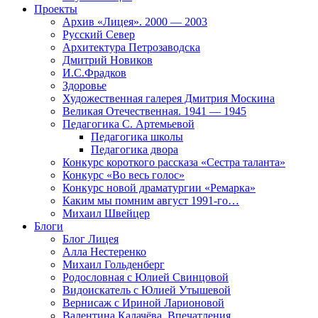
Проекты
Архив «Лицея». 2000 — 2003
Русский Север
Архитектура Петрозаводска
Дмитрий Новиков
И.С.Фрадков
Здоровье
Художественная галерея Дмитрия Москина
Великая Отечественная. 1941 — 1945
Педагогика С. Артемьевой
Педагогика школы
Педагогика двора
Конкурс короткого рассказа «Сестра таланта»
Конкурс «Во весь голос»
Конкурс новой драматургии «Ремарка»
Каким мы помним август 1991-го…
Михаил Швейцер
Блоги
Блог Лицея
Алла Нестеренко
Михаил Гольденберг
Родословная с Юлией Свинцовой
Видоискатель с Юлией Утышевой
Вернисаж с Ириной Ларионовой
Валентина Калачёва. Впечатления