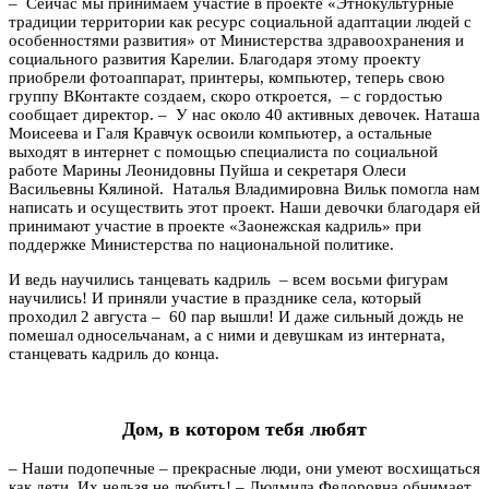
– Сейчас мы принимаем участие в проекте «Этнокультурные
традиции территории как ресурс социальной адаптации людей с
особенностями развития» от Министерства здравоохранения и
социального развития Карелии. Благодаря этому проекту
приобрели фотоаппарат, принтеры, компьютер, теперь свою
группу ВКонтакте создаем, скоро откроется, – с гордостью
сообщает директор. – У нас около 40 активных девочек. Наташа
Моисеева и Галя Кравчук освоили компьютер, а остальные
выходят в интернет с помощью специалиста по социальной
работе Марины Леонидовны Пуйша и секретаря Олеси
Васильевны Кялиной. Наталья Владимировна Вильк помогла нам
написать и осуществить этот проект. Наши девочки благодаря ей
принимают участие в проекте «Заонежская кадриль» при
поддержке Министерства по национальной политике.
И ведь научились танцевать кадриль – всем восьми фигурам
научились! И приняли участие в празднике села, который
проходил 2 августа – 60 пар вышли! И даже сильный дождь не
помешал односельчанам, а с ними и девушкам из интерната,
станцевать кадриль до конца.
Дом, в котором тебя любят
– Наши подопечные – прекрасные люди, они умеют восхищаться
как дети. Их нельзя не любить! – Людмила Федоровна обнимает