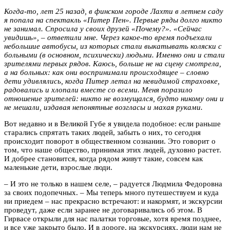
Когда-то, лет 25 назад, в финском городе Лахти в летнем саду
я попала на спектакль «Питер Пен». Первые ряды долго никто
не занимал. Спросила у своих друзей «Почему?». «Сейчас
увидишь», – ответили мне. Через какое-то время подъехали
небольшие автобусы, из которых стали выкатывать коляски с
больными (в основном, психически) людьми. Именно они и стали
зрителями первых рядов. Каюсь, больше не на сцену смотрела,
а на больных: как они воспринимали происходящее – словно
дети удивлялись, когда Питер летал на невидимой страховке,
радовались и хлопали вместе со всеми. Меня поразило
отношение зрителей: никто не возмущался, будто никому они и
не мешали, издавая непонятные возгласы и махая руками.
Вот недавно и в Великой Губе я увидела подобное: если раньше
старались спрятать таких людей, забыть о них, то сегодня
происходит поворот в общественном сознании. Это говорит о
том, что наше общество, принимая этих людей, духовно растет.
И добрее становится, когда рядом живут такие, совсем как
маленькие дети, взрослые люди.
– И это не только в нашем селе, – радуется Людмила Федоровна
за своих подопечных. – Мы теперь много путешествуем и куда
ни приедем – нас прекрасно встречают: и накормят, и экскурсии
проведут, даже если заранее не договаривались об этом. В
Гирвасе открыли для нас палатки торговые, хотя время позднее,
и все уже закрыто было. И в дороге, на экскурсиях, люди нам не