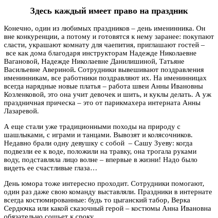
Здесь каждый имеет право на праздник
Конечно, один из любимых праздников – день именинника. Он
вне конкуренции, а потому и готовятся к нему заранее: покупают
сласти, украшают комнату для чаепития, приглашают гостей –
все как дома благодаря инструкторам Надежде Николаевне
Вагановой, Надежде Николаевне Данилишиной, Татьяне
Васильевне Авериной
.
Сотрудники вывешивают поздравления
именинникам, все работники поздравляют их. На именинницах
всегда нарядные новые платья – работа швеи Анны Ивановны
Козленковой, это она учит девочек и шить, и куклы делать. А уж
праздничная прическа – это от парикмахера интерната Анны
Лазаревой.
А еще стали уже традиционными походы на природу с
шашлыками, с играми и танцами. Вывозят и колясочников.
Недавно брали одну девушку с собой – Сашу Зуеву: когда
подвезли ее к воде, положили на травку, она трогала руками
воду, подставляла лицо волне – впервые в жизни! Надо было
видеть ее счастливые глаза…
День юмора тоже интересно проходит. Сотрудники помогают,
один раз даже свою команду выставляли. Праздники в интернате
всегда костюмированные: будь то цыганский табор, Верка
Сердючка или какой сказочный герой – костюмы Анна Ивановна
обязательно сошьет к сроку.