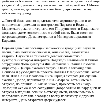
рыбами из больших пластмассовых крышек – где вы такой еще
увидите! И сделано со вкусом – настоящий арт-объект! Много
цветов, зелени, деревьев – все это благодаря совместному
заботливому уходу.
…Гостей было много: представители администрации и их
подопечные приехали из интернатов Партала и Видлиц,
Медвежьегорского интерната, его Пиндушского и Паданского
филиалов, даже колясочников с собой взяли. Были гости из
петрозаводского Дома ветеранов и Минздравсоцразвития
Карелии.
Первый день был посвящен заонежским традициям: звучали
песни, были показаны сценки и, конечно же, заонежская
кадриль. Научили ее танцевать девочек совместно с
культорганизатором интерната Надеждой Ивановной Юлиной
сотрудники Дома культуры Яна Чеглакова и Жанна Соколова.
Директор «Центра оказания услуг» Ольга Александровна
Осипова и руководитель проекта Наталья Владимировна Вильк
пели. Швея Анна Ивановна шила наряды актерам для сценки-
сказки о Добре, парикмахер Анна Лазарева, хоть и была в
отпуске, но пришла. А как же иначе, причесать всех надо –
праздник же! Да и все сотрудники добровольно на пару дней из
отпуска выходили, если не в отъезде были, чтобы помочь в
подготовке. Вот так, благодаря всему коллективу и друзьям
интерната, День открытых дверей удался.