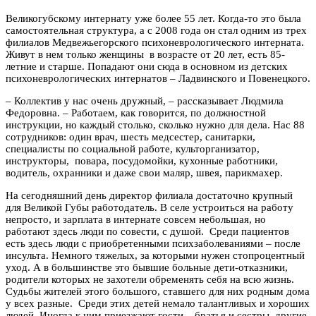
Великогубскому интернату уже более 55 лет. Когда-то это была
самостоятельная структура, а с 2008 года он стал одним из трех
филиалов Медвежьегорского психоневрологического интерната.
Живут в нем только женщины в возрасте от 20 лет, есть 85-
летние и старше. Попадают они сюда в основном из детских
психоневрологических интернатов – Ладвинского и Повенецкого.
– Коллектив у нас очень дружный, – рассказывает Людмила
Федоровна. – Работаем, как говорится, по должностной
инструкции, но каждый столько, сколько нужно для дела. Нас 88
сотрудников: один врач, шесть медсестер, санитарки,
специалисты по социальной работе, культорганизатор,
инструкторы, повара, посудомойки, кухонные работники,
водитель, охранники и даже свои маляр, швея, парикмахер.
На сегодняшний день директор филиала достаточно крупный
для Великой Губы работодатель. В селе устроиться на работу
непросто, и зарплата в интернате совсем небольшая, но
работают здесь люди по совести, с душой.
Среди пациентов
есть здесь люди с приобретенными психзаболеваниями – после
инсульта. Немного тяжелых, за которыми нужен стопроцентный
уход. А в большинстве это бывшие больные дети-отказники,
родители которых не захотели обременять себя на всю жизнь.
Судьбы жителей этого большого, ставшего для них родным дома
у всех разные. Среди этих детей немало талантливых и хороших
людей. Иногда к ним приезжают гости – братья и сестры, другие