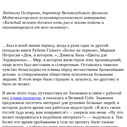
Людмила Осетрова, директор Великогубского филиала
Медвежьегорского психоневрологического интерната:
«Каждый человек должен хоть раз в жизни помочь и
отличающемуся от него человеку»
.
…Был в моей жизни период, когда в руки одна за другой
попадали книги Рубена Гальего «Белое на черном», Мариам
Петросян «Дом, в котором..», Дэниела Киза «Цветы для
Элджернона»… Мир, в котором жили герои этих произведений,
чаще всего был жестоким и сумеречным. Оставалось тяжелое
чувство безысходности и вины перед несчастными брошенными
детьми и отвергаемыми обществом психически больными
людьми. В этом мире было страшно и, казалось, по-другому и
быть не может.
В июле этого года, путешествуя по Заонежью в связи с работой
над
одним проектом
, я оказалась в Великой Губе. Знакомая
предложила посетить интернат для душевно больных людей, в
котором долгое время она работала медсестрой: «Я всех своих
гостей туда вожу, вам понравится!» – уверяла она меня. «Ну что
может понравиться в подобном интернате?» — подумала я. Тем
более что время пребывания в селе по проекту было сильно
ограничено, а работа по нему предполагала полную занятость.