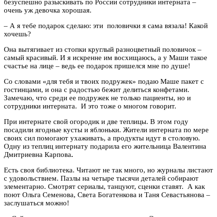
безуспешно разыскивать по России сотрудники интерната –
очень уж девочка хорошая.
– А я тебе подарок сделаю: эти половички я сама вязала! Какой
хочешь?
Она вытягивает из стопки круглый разноцветный половичок –
самый красивый. И я искренне им восхищаюсь, а у Маши такое
счастье на лице – ведь ее подарок пришелся мне по душе!
Со словами «для тебя и твоих подружек» подаю Маше пакет с
гостинцами, и она с радостью бежит делиться конфетами.
Замечаю, что среди ее подружек не только пациенты, но и
сотрудники интерната. И это тоже о многом говорит.
При интернате свой огородик и две теплицы. В этом году
посадили ягодные кусты и яблоньки. Жители интерната по мере
своих сил помогают ухаживать, а продукты идут в столовую.
Одну из теплиц интернату подарила его жительница Валентина
Дмитриевна Карпова
.
Есть своя библиотека. Читают не так много, но журналы листают
с удовольствием. Пазлы на четыре тысячи деталей собирают
элементарно. Смотрят сериалы, танцуют, сценки ставят. А как
поют Ольга Семенова, Света Богатенкова и Таня Севастьянова –
заслушаться можно!