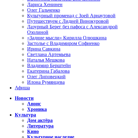
Лариса Хенинен
Олег Гальченко
Культурный променад с Зоей Арнаутовой
Путешествуем с Лидией Винокуровой
Лазурный Берег без пафоса с Александрой
Озолиной
«Задние мысли» Кирилла Олюшкина
Застолье с Владимиром Софиенко
Ирина Савкина
Светлана Артемьева
Наталья Мешкова
Владимир Берштейн
Екатерина Габалова
Олег Липовецкий
Илона Румянцева
Афиша
Новости
Анонс
Хроника
Культура
Дом актёра
Литература
Кино
Культурное наследие