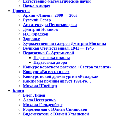
Естественно-математические науки
Наука в лицах
Проекты
Архив «Лицея». 2000 — 2003
Русский Север
Архитектура Петрозаводска
Дмитрий Новиков
И.С.Фрадков
Здоровье
Художественная галерея Дмитрия Москина
Великая Отечественная. 1941 — 1945
Педагогика С. Артемьевой
Педагогика школы
Педагогика двора
Конкурс короткого рассказа «Сестра таланта»
Конкурс «Во весь голос»
Конкурс новой драматургии «Ремарка»
Каким мы помним август 1991-го…
Михаил Швейцер
Блоги
Блог Лицея
Алла Нестеренко
Михаил Гольденберг
Родословная с Юлией Свинцовой
Видоискатель с Юлией Утышевой