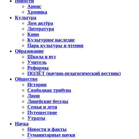
Новости
Анонс
Хроника
Культура
Дом актёра
Литература
Кино
Культурное наследие
Парк культуры и чтения
Образование
Школа и вуз
Учитель
Реформы
ПОЛЁТ (научно-педагогический вестник)
Общество
История
Свободная трибуна
Люди
Лицейские беседы
Семья и дети
Путешествие
Утраты
Наука
Новости и факты
Гуманитарные науки