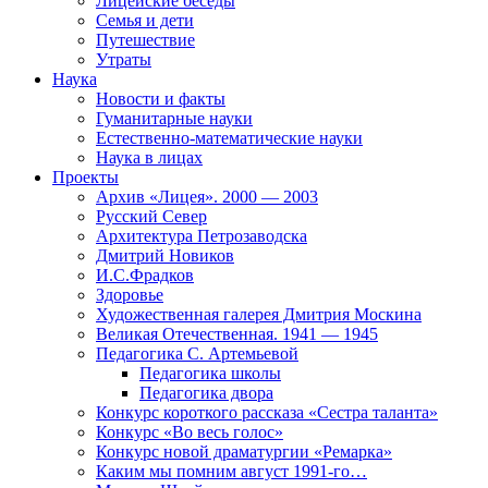
Лицейские беседы
Семья и дети
Путешествие
Утраты
Наука
Новости и факты
Гуманитарные науки
Естественно-математические науки
Наука в лицах
Проекты
Архив «Лицея». 2000 — 2003
Русский Север
Архитектура Петрозаводска
Дмитрий Новиков
И.С.Фрадков
Здоровье
Художественная галерея Дмитрия Москина
Великая Отечественная. 1941 — 1945
Педагогика С. Артемьевой
Педагогика школы
Педагогика двора
Конкурс короткого рассказа «Сестра таланта»
Конкурс «Во весь голос»
Конкурс новой драматургии «Ремарка»
Каким мы помним август 1991-го…