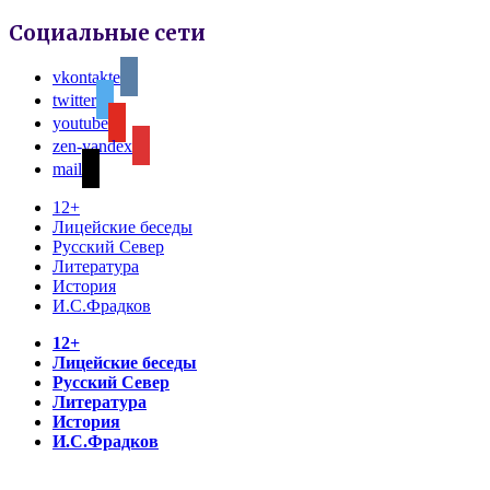
Социальные сети
vkontakte
twitter
youtube
zen-yandex
mail
12+
Лицейские беседы
Русский Север
Литература
История
И.С.Фрадков
12+
Лицейские беседы
Русский Север
Литература
История
И.С.Фрадков