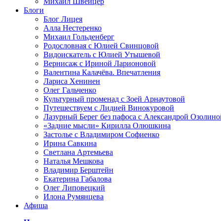
Михаил Швейцер
Блоги
Блог Лицея
Алла Нестеренко
Михаил Гольденберг
Родословная с Юлией Свинцовой
Видоискатель с Юлией Утышевой
Вернисаж с Ириной Ларионовой
Валентина Калачёва. Впечатления
Лариса Хенинен
Олег Гальченко
Культурный променад с Зоей Арнаутовой
Путешествуем с Лидией Винокуровой
Лазурный Берег без пафоса с Александрой Озолино
«Задние мысли» Кирилла Олюшкина
Застолье с Владимиром Софиенко
Ирина Савкина
Светлана Артемьева
Наталья Мешкова
Владимир Берштейн
Екатерина Габалова
Олег Липовецкий
Илона Румянцева
Афиша