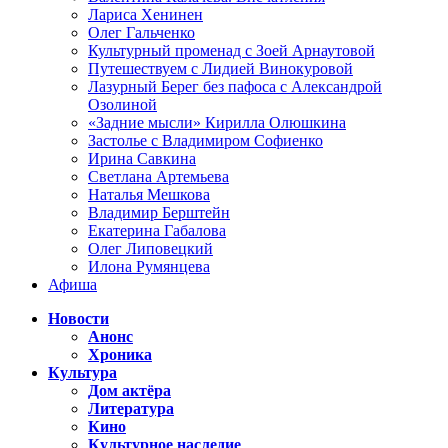
Лариса Хенинен
Олег Гальченко
Культурный променад с Зоей Арнаутовой
Путешествуем с Лидией Винокуровой
Лазурный Берег без пафоса с Александрой
Озолиной
«Задние мысли» Кирилла Олюшкина
Застолье с Владимиром Софиенко
Ирина Савкина
Светлана Артемьева
Наталья Мешкова
Владимир Берштейн
Екатерина Габалова
Олег Липовецкий
Илона Румянцева
Афиша
Новости
Анонс
Хроника
Культура
Дом актёра
Литература
Кино
Культурное наследие