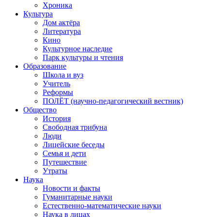
Хроника
Культура
Дом актёра
Литература
Кино
Культурное наследие
Парк культуры и чтения
Образование
Школа и вуз
Учитель
Реформы
ПОЛЁТ (научно-педагогический вестник)
Общество
История
Свободная трибуна
Люди
Лицейские беседы
Семья и дети
Путешествие
Утраты
Наука
Новости и факты
Гуманитарные науки
Естественно-математические науки
Наука в лицах