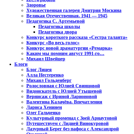
Здоровье
Художественная галерея Дмитрия Москина
Великая Отечественная. 1941 — 1945
Педагогика С. Артемьевой
Педагогика школы
Педагогика двора
Конкурс короткого рассказа «Сестра таланта»
Конкурс «Во весь голос»
Конкурс новой драматургии «Ремарка»
Каким мы помним август 1991-го…
Михаил Швейцер
Блоги
Блог Лицея
Алла Нестеренко
Михаил Гольденберг
Родословная с Юлией Свинцовой
Видоискатель с Юлией Утышевой
Вернисаж с Ириной Ларионовой
Валентина Калачёва. Впечатления
Лариса Хенинен
Олег Гальченко
Культурный променад с Зоей Арнаутовой
Путешествуем с Лидией Винокуровой
Лазурный Берег без пафоса с Александрой