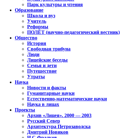
Парк культуры и чтения
Образование
Школа и вуз
Учитель
Реформы
ПОЛЁТ (научно-педагогический вестник)
Общество
История
Свободная трибуна
Люди
Лицейские беседы
Семья и дети
Путешествие
Утраты
Наука
Новости и факты
Гуманитарные науки
Естественно-математические науки
Наука в лицах
Проекты
Архив «Лицея». 2000 — 2003
Русский Север
Архитектура Петрозаводска
Дмитрий Новиков
И.С.Фрадков