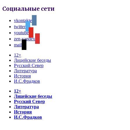
Социальные сети
vkontakte
twitter
youtube
zen-yandex
mail
12+
Лицейские беседы
Русский Север
Литература
История
И.С.Фрадков
12+
Лицейские беседы
Русский Север
Литература
История
И.С.Фрадков