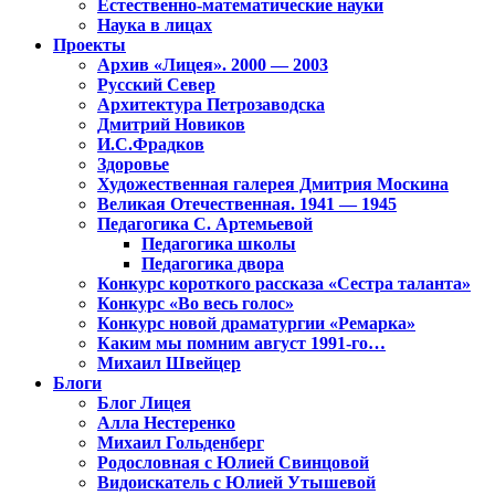
Естественно-математические науки
Наука в лицах
Проекты
Архив «Лицея». 2000 — 2003
Русский Север
Архитектура Петрозаводска
Дмитрий Новиков
И.С.Фрадков
Здоровье
Художественная галерея Дмитрия Москина
Великая Отечественная. 1941 — 1945
Педагогика С. Артемьевой
Педагогика школы
Педагогика двора
Конкурс короткого рассказа «Сестра таланта»
Конкурс «Во весь голос»
Конкурс новой драматургии «Ремарка»
Каким мы помним август 1991-го…
Михаил Швейцер
Блоги
Блог Лицея
Алла Нестеренко
Михаил Гольденберг
Родословная с Юлией Свинцовой
Видоискатель с Юлией Утышевой