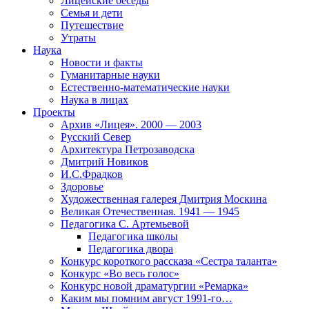
Лицейские беседы
Семья и дети
Путешествие
Утраты
Наука
Новости и факты
Гуманитарные науки
Естественно-математические науки
Наука в лицах
Проекты
Архив «Лицея». 2000 — 2003
Русский Север
Архитектура Петрозаводска
Дмитрий Новиков
И.С.Фрадков
Здоровье
Художественная галерея Дмитрия Москина
Великая Отечественная. 1941 — 1945
Педагогика С. Артемьевой
Педагогика школы
Педагогика двора
Конкурс короткого рассказа «Сестра таланта»
Конкурс «Во весь голос»
Конкурс новой драматургии «Ремарка»
Каким мы помним август 1991-го…