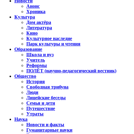
Новости
Анонс
Хроника
Культура
Дом актёра
Литература
Кино
Культурное наследие
Парк культуры и чтения
Образование
Школа и вуз
Учитель
Реформы
ПОЛЁТ (научно-педагогический вестник)
Общество
История
Свободная трибуна
Люди
Лицейские беседы
Семья и дети
Путешествие
Утраты
Наука
Новости и факты
Гуманитарные науки