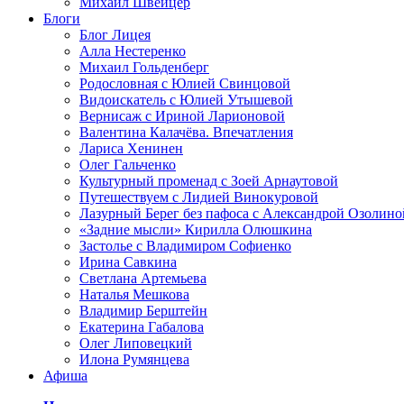
Михаил Швейцер
Блоги
Блог Лицея
Алла Нестеренко
Михаил Гольденберг
Родословная с Юлией Свинцовой
Видоискатель с Юлией Утышевой
Вернисаж с Ириной Ларионовой
Валентина Калачёва. Впечатления
Лариса Хенинен
Олег Гальченко
Культурный променад с Зоей Арнаутовой
Путешествуем с Лидией Винокуровой
Лазурный Берег без пафоса с Александрой Озолино
«Задние мысли» Кирилла Олюшкина
Застолье с Владимиром Софиенко
Ирина Савкина
Светлана Артемьева
Наталья Мешкова
Владимир Берштейн
Екатерина Габалова
Олег Липовецкий
Илона Румянцева
Афиша