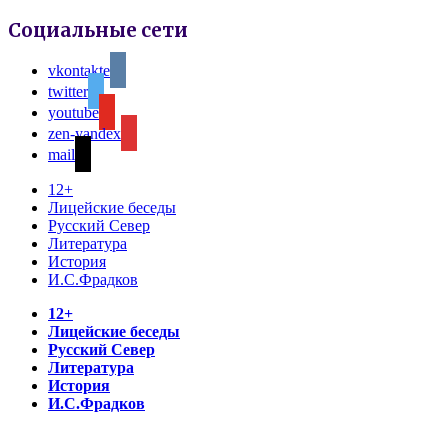
Социальные сети
vkontakte
twitter
youtube
zen-yandex
mail
12+
Лицейские беседы
Русский Север
Литература
История
И.С.Фрадков
12+
Лицейские беседы
Русский Север
Литература
История
И.С.Фрадков