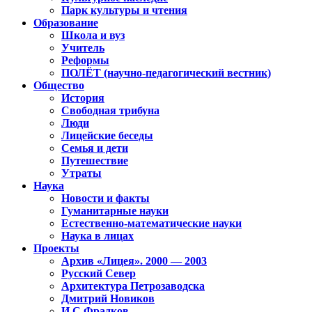
Парк культуры и чтения
Образование
Школа и вуз
Учитель
Реформы
ПОЛЁТ (научно-педагогический вестник)
Общество
История
Свободная трибуна
Люди
Лицейские беседы
Семья и дети
Путешествие
Утраты
Наука
Новости и факты
Гуманитарные науки
Естественно-математические науки
Наука в лицах
Проекты
Архив «Лицея». 2000 — 2003
Русский Север
Архитектура Петрозаводска
Дмитрий Новиков
И.С.Фрадков