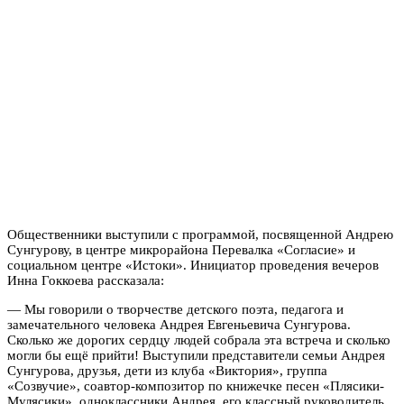
Общественники выступили с программой, посвященной Андрею
Сунгурову, в центре микрорайона Перевалка «Согласие» и
социальном центре «Истоки». Инициатор проведения вечеров
Инна Гоккоева рассказала:
— Мы говорили о творчестве детского поэта, педагога и
замечательного человека Андрея Евгеньевича Сунгурова.
Сколько же дорогих сердцу людей собрала эта встреча и сколько
могли бы ещё прийти! Выступили представители семьи Андрея
Сунгурова, друзья, дети из клуба «Виктория», группа
«Созвучие», соавтор-композитор по книжечке песен «Плясики-
Мулясики», одноклассники Андрея, его классный руководитель