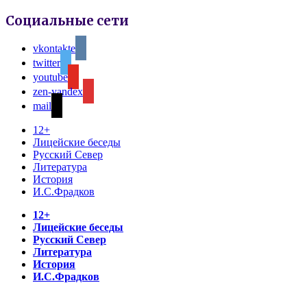
Социальные сети
vkontakte
twitter
youtube
zen-yandex
mail
12+
Лицейские беседы
Русский Север
Литература
История
И.С.Фрадков
12+
Лицейские беседы
Русский Север
Литература
История
И.С.Фрадков