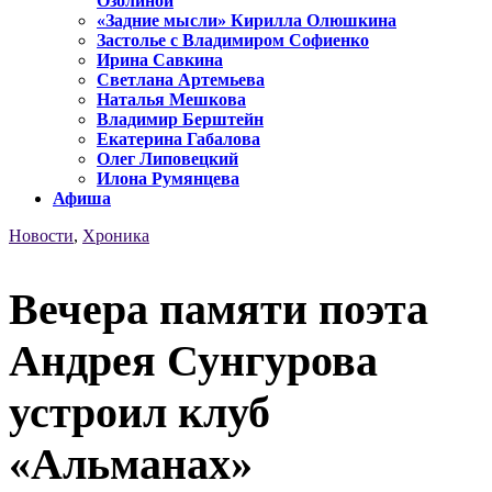
Озолиной
«Задние мысли» Кирилла Олюшкина
Застолье с Владимиром Софиенко
Ирина Савкина
Светлана Артемьева
Наталья Мешкова
Владимир Берштейн
Екатерина Габалова
Олег Липовецкий
Илона Румянцева
Афиша
Новости
,
Хроника
Вечера памяти поэта
Андрея Сунгурова
устроил клуб
«Альманах»