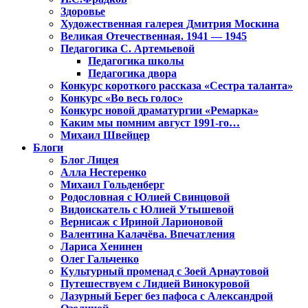
Здоровье
Художественная галерея Дмитрия Москина
Великая Отечественная. 1941 — 1945
Педагогика С. Артемьевой
Педагогика школы
Педагогика двора
Конкурс короткого рассказа «Сестра таланта»
Конкурс «Во весь голос»
Конкурс новой драматургии «Ремарка»
Каким мы помним август 1991-го…
Михаил Швейцер
Блоги
Блог Лицея
Алла Нестеренко
Михаил Гольденберг
Родословная с Юлией Свинцовой
Видоискатель с Юлией Утышевой
Вернисаж с Ириной Ларионовой
Валентина Калачёва. Впечатления
Лариса Хенинен
Олег Гальченко
Культурный променад с Зоей Арнаутовой
Путешествуем с Лидией Винокуровой
Лазурный Берег без пафоса с Александрой