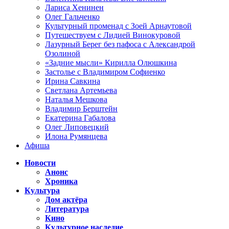
Лариса Хенинен
Олег Гальченко
Культурный променад с Зоей Арнаутовой
Путешествуем с Лидией Винокуровой
Лазурный Берег без пафоса с Александрой
Озолиной
«Задние мысли» Кирилла Олюшкина
Застолье с Владимиром Софиенко
Ирина Савкина
Светлана Артемьева
Наталья Мешкова
Владимир Берштейн
Екатерина Габалова
Олег Липовецкий
Илона Румянцева
Афиша
Новости
Анонс
Хроника
Культура
Дом актёра
Литература
Кино
Культурное наследие