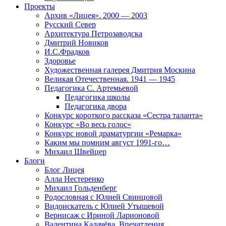
Проекты
Архив «Лицея». 2000 — 2003
Русский Север
Архитектура Петрозаводска
Дмитрий Новиков
И.С.Фрадков
Здоровье
Художественная галерея Дмитрия Москина
Великая Отечественная. 1941 — 1945
Педагогика С. Артемьевой
Педагогика школы
Педагогика двора
Конкурс короткого рассказа «Сестра таланта»
Конкурс «Во весь голос»
Конкурс новой драматургии «Ремарка»
Каким мы помним август 1991-го…
Михаил Швейцер
Блоги
Блог Лицея
Алла Нестеренко
Михаил Гольденберг
Родословная с Юлией Свинцовой
Видоискатель с Юлией Утышевой
Вернисаж с Ириной Ларионовой
Валентина Калачёва. Впечатления